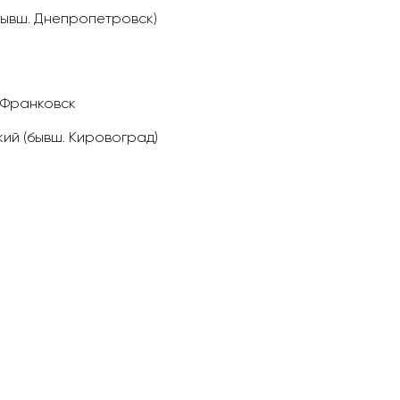
бывш. Днепропетровск)
-Франковск
ий (бывш. Кировоград)