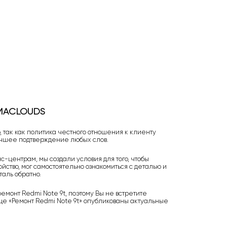
 MACLOUDS
 так как политика честного отношения к клиенту
учшее подтверждение любых слов.
-центрам, мы создали условия для того, чтобы
йство, мог самостоятельно ознакомиться с деталью и
аль обратно.
монт Redmi Note 9t, поэтому Вы не встретите
е «Ремонт Redmi Note 9t» опубликованы актуальные