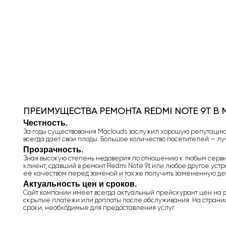
ПРЕИМУЩЕСТВА РЕМОНТА REDMI NOTE 9T В
Честность.
За годы существования Maclouds заслужил хорошую репутацию,
всегда дает свои плоды. Большое количество посетителей — л
Прозрачность.
Зная высокую степень недоверия по отношению к любым сервис
клиент, сдавший в ремонт Redmi Note 9t или любое другое устро
её качеством перед заменой и также получить замененную дет
Актуальность цен и сроков.
Сайт компании имеет всегда актуальный прейскурант цен на ре
скрытые платежи или доплаты после обслуживания. На страниц
сроки, необходимые для предоставления услуг.