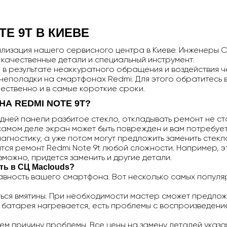
TE
9
T
В КИЕВЕ
иализация нашего сервисного центра в Киеве. Инженеры 
 качественные детали и специальный инструмент.
 в результате неаккуратного обращения и воздействия ч
е неполадки на смартфонах Redmi. Для этого обратитесь 
чественно и в самые короткие сроки.
АНА
REDMI
NOTE
9
T
?
ней панели разбитое стекло, откладывать ремонт не сто
амом деле экран может быть поврежден и вам потребуетс
гностику, а уже потом могут предложить заменить стекл
ится ремонт Redmi Note 9t любой сложности. Например, э
зможно, придется заменить и другие детали.
ть в СЦ Maclouds
?
авность вашего смартфона. Вот несколько самых популя
ься вмятины. При необходимости мастер сможет предложи
, батарея нагревается, есть проблемы с воспроизведени
дем причину проблемы. Все цены на замену деталей указа