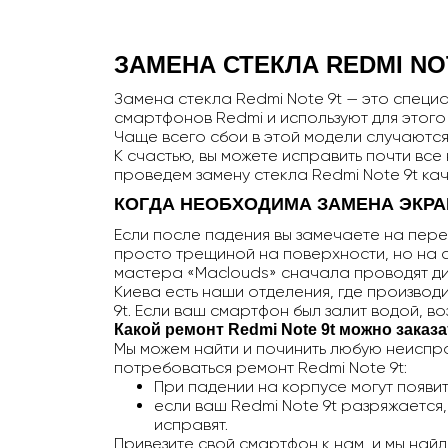
ЗАМЕНА СТЕКЛА
REDMI
NO
Замена стекла Redmi Note 9t — это спец
смартфонов Redmi и используют для этого
Чаще всего сбои в этой модели случаются
К счастью, вы можете исправить почти вс
проведем замену стекла Redmi Note 9t ка
КОГДА НЕОБХОДИМА ЗАМЕНА ЭКР
Если после падения вы замечаете на перед
просто трещиной на поверхности, но на с
мастера «Maclouds» сначала проводят диа
Киева есть наши отделения, где производ
9t. Если ваш смартфон был залит водой, во
Какой ремонт
Redmi
Note
9
t
можно заказа
Мы можем найти и починить любую неиспр
потребоваться ремонт Redmi Note 9t:
При падении на корпусе могут появит
если ваш Redmi Note 9t разряжается
исправят.
Привезите свой смартфон к нам, и мы най