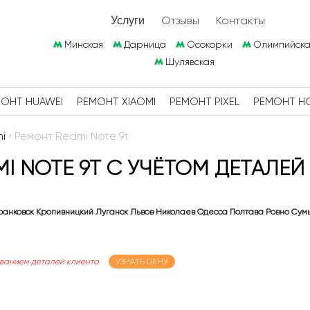
Отзывы
Контакты
Услуги
Минская
Дарница
Осокорки
Олимпийска
Шулявская
ОНТ HUAWEI
РЕМОНТ XIAOMI
РЕМОНТ PIXEL
РЕМОНТ H
i
›
Ремонт Redmi Note 9t
I NOTE 9T С УЧЁТОМ ДЕТАЛЕЙ 
анковск Кропивницкий Луганск Львов Николаев Одесса Полтава Ровно Сум
ованием деталей клиента
УЗНАТЬ ЦЕНУ