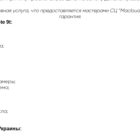
вная услуга, что предоставляется мастерами СЦ “Maclouds
гарантия.
e 9t
:
а;
амеры;
ема;
кла;
Украины: