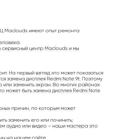
СЦ Maclouds имеют опыт ремонта
еловека.
в сервисный центр Maclouds и мы
ит. На первый взгляд это может показаться
я замена дисплея Redmi Note 9t. Поэтому
о или заменить экран. Во многих районах
то может быть замена дисплея Redmi Note
рных причин, по которым может
ть заменить его или починить;
ем аудио или видео – наши мастера это
ны на нашем сайте.