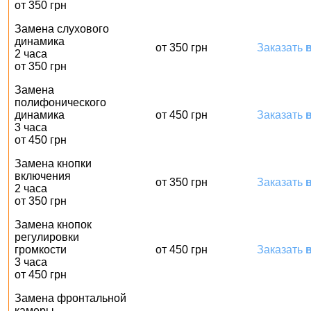
от 350 грн
Замена слухового
динамика
от 350 грн
Заказать
в
2 часа
от 350 грн
Замена
полифонического
динамика
от 450 грн
Заказать
в
3 часа
от 450 грн
Замена кнопки
включения
от 350 грн
Заказать
в
2 часа
от 350 грн
Замена кнопок
регулировки
громкости
от 450 грн
Заказать
в
3 часа
от 450 грн
Замена фронтальной
камеры