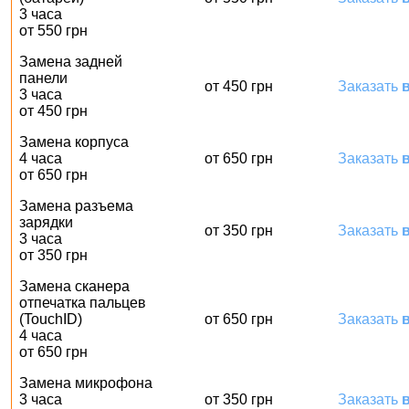
3 часа
от 550 грн
Замена задней
панели
от 450 грн
Заказать
в
3 часа
от 450 грн
Замена корпуса
4 часа
от 650 грн
Заказать
в
от 650 грн
Замена разъема
зарядки
от 350 грн
Заказать
в
3 часа
от 350 грн
Замена сканера
отпечатка пальцев
(TouchID)
от 650 грн
Заказать
в
4 часа
от 650 грн
Замена микрофона
3 часа
от 350 грн
Заказать
в