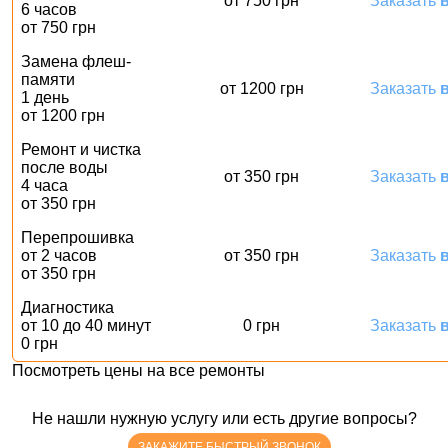
от 750 грн
Заказать
в
6 часов
от 750 грн
Замена флеш-
памяти
от 1200 грн
Заказать
в
1 день
от 1200 грн
Ремонт и чистка
после воды
от 350 грн
Заказать
в
4 часа
от 350 грн
Перепрошивка
от 2 часов
от 350 грн
Заказать
в
от 350 грн
Диагностика
от 10 до 40 минут
0 грн
Заказать
в
0 грн
Посмотреть цены на все ремонты
Не нашли нужную услугу или есть другие вопросы?
ЗАКАЖИТЕ БЫСТРЫЙ ЗВОНОК