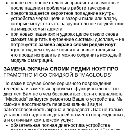
новое сенсорное стекло исправляет и возможные
после падения проблемы в работе тачскрина;
предотвращается вероятное попадание внутрь
устройства через щели и зазоры пыли или влаги,
которые могут оказать разрушительное воздействие
на микросхемы гаджета;
при новых падениях и ударах целое стекло снова
сможет защитить внутренние системы дисплея, – не
потребуется
замена экрана сяоми редми ноут
про
, в худшем случае появятся новые трещины, –
что проще исправить и можно сохранить исходный
модуль с матрицей.
ЗАМЕНА ЭКРАНА СЯОМИ РЕДМИ НОУТ ПРО
ГРАМОТНО И СО СКИДКОЙ В “MACLOUDS“
Но даже в случае более серьезного повреждения
телефона и заметных проблем с функциональностью
дисплея Вам не о чем беспокоиться, если специалисты
“Maclouds“ займутся ремонтом Вашего устройства. Мы
сможем восстановить первоначальный вид и
работоспособность экрана и порадовать Вас не только
установкой надежных деталей на место поврежденных,
а и отличным комплексом услуг:
обязательная полная диагностика устройства