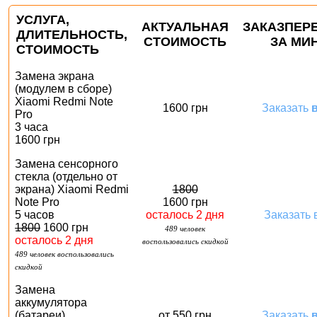
УСЛУГА,
АКТУАЛЬНАЯ
ЗАКАЗ
ПЕР
ДЛИТЕЛЬНОСТЬ
,
СТОИМОСТЬ
ЗА МИН
СТОИМОСТЬ
Замена экрана
(модулем в сборе)
Xiaomi Redmi Note
1600 грн
Заказать
в
Pro
3 часа
1600 грн
Замена сенсорного
стекла (отдельно от
экрана) Xiaomi Redmi
1800
Note Pro
1600 грн
5 часов
осталось 2 дня
Заказать
в
1800
1600 грн
489 человек
осталось 2 дня
воспользовались скидкой
489 человек воспользовались
скидкой
Замена
аккумулятора
(батареи)
от 550 грн
Заказать
в