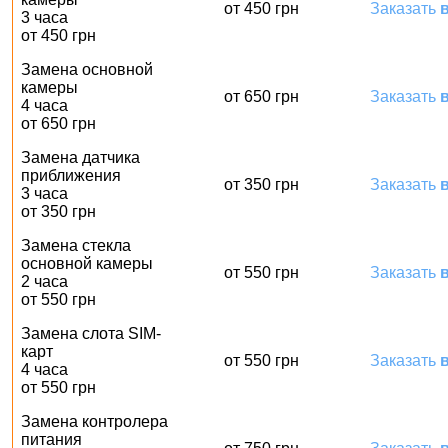
от 450 грн
Заказать
в
3 часа
от 450 грн
Замена основной
камеры
от 650 грн
Заказать
в
4 часа
от 650 грн
Замена датчика
приближения
от 350 грн
Заказать
в
3 часа
от 350 грн
Замена стекла
основной камеры
от 550 грн
Заказать
в
2 часа
от 550 грн
Замена слота SIM-
карт
от 550 грн
Заказать
в
4 часа
от 550 грн
Замена контролера
питания