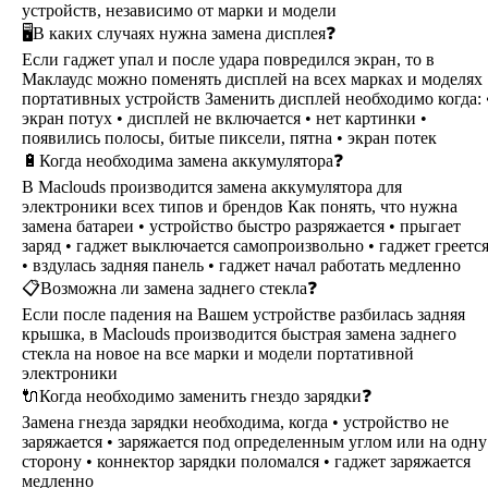
устройств, независимо от марки и модели
🖥В каких случаях нужна замена дисплея❓
Если гаджет упал и после удара повредился экран, то в
Маклаудс можно поменять дисплей на всех марках и моделях
портативных устройств Заменить дисплей необходимо когда: 
экран потух • дисплей не включается • нет картинки •
появились полосы, битые пиксели, пятна • экран потек
🔋Когда необходима замена аккумулятора❓
В Maclouds производится замена аккумулятора для
электроники всех типов и брендов Как понять, что нужна
замена батареи • устройство быстро разряжается • прыгает
заряд • гаджет выключается самопроизвольно • гаджет греетс
• вздулась задняя панель • гаджет начал работать медленно
📋Возможна ли замена заднего стекла❓
Если после падения на Вашем устройстве разбилась задняя
крышка, в Maclouds производится быстрая замена заднего
стекла на новое на все марки и модели портативной
электроники
🔌Когда необходимо заменить гнездо зарядки❓
Замена гнезда зарядки необходима, когда • устройство не
заряжается • заряжается под определенным углом или на одну
сторону • коннектор зарядки поломался • гаджет заряжается
медленно