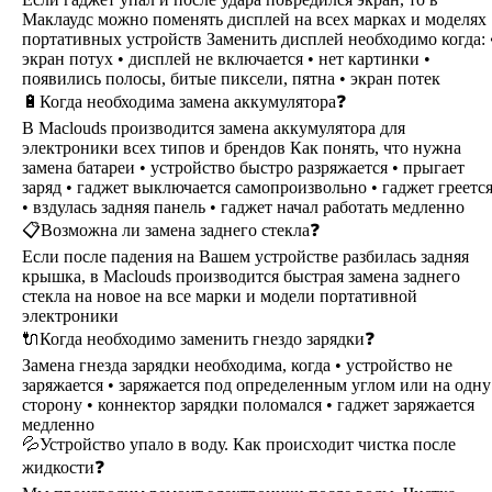
Маклаудс можно поменять дисплей на всех марках и моделях
портативных устройств Заменить дисплей необходимо когда: 
экран потух • дисплей не включается • нет картинки •
появились полосы, битые пиксели, пятна • экран потек
🔋Когда необходима замена аккумулятора❓
В Maclouds производится замена аккумулятора для
электроники всех типов и брендов Как понять, что нужна
замена батареи • устройство быстро разряжается • прыгает
заряд • гаджет выключается самопроизвольно • гаджет греетс
• вздулась задняя панель • гаджет начал работать медленно
📋Возможна ли замена заднего стекла❓
Если после падения на Вашем устройстве разбилась задняя
крышка, в Maclouds производится быстрая замена заднего
стекла на новое на все марки и модели портативной
электроники
🔌Когда необходимо заменить гнездо зарядки❓
Замена гнезда зарядки необходима, когда • устройство не
заряжается • заряжается под определенным углом или на одну
сторону • коннектор зарядки поломался • гаджет заряжается
медленно
💦Устройство упало в воду. Как происходит чистка после
жидкости❓