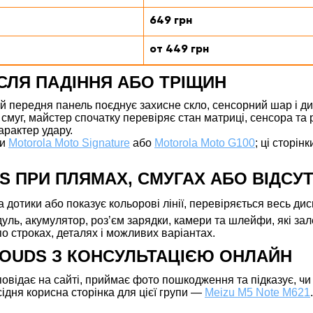
649 грн
от 449 грн
ІСЛЯ ПАДІННЯ АБО ТРІЩИН
кій передня панель поєднує захисне скло, сенсорний шар і д
 смуг, майстер спочатку перевіряє стан матриці, сенсора та
арактер удару.
ти
Motorola Moto Signature
або
Motorola Moto G100
; ці сторі
8S ПРИ ПЛЯМАХ, СМУГАХ АБО ВІДСУ
на дотики або показує кольорові лінії, перевіряється весь д
уль, акумулятор, роз’єм зарядки, камери та шлейфи, які зале
о строках, деталях і можливих варіантах.
LOUDS З КОНСУЛЬТАЦІЄЮ ОНЛАЙН
відає на сайті, приймає фото пошкодження та підказує, чи є
дня корисна сторінка для цієї групи —
Meizu M5 Note M621
.