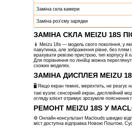
Заміна скла камери
Заміна роз’єму зарядки
ЗАМІНА СКЛА MEIZU 18S П
📱 Meizu 18s — модель свого покоління, у я
павутинка, але зображення рівне, без плям і
врахувати ревізію пристрою, тип корпусу й х
Для порівняння по лінійці можна перегляну
схожих моделях.
ЗАМІНА ДИСПЛЕЯ MEIZU 1
🖥️ Якщо екран темніє, мерехтить, не реагує 
такі вузли: сенсорний екран, дисплейний мод
огляду клієнт отримує зрозуміле пояснення п
РЕМОНТ MEIZU 18S У MAC
⚙️ Онлайн-консультант Maclouds швидко відпо
міст доступна відправка Новою Поштою. Сусі