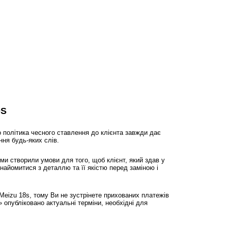
DS
 політика чесного ставлення до клієнта завжди дає
ння будь-яких слів.
ми створили умови для того, щоб клієнт, який здав у
знайомитися з деталлю та її якістю перед заміною і
Meizu 18s, тому Ви не зустрінете прихованих платежів
 опубліковано актуальні терміни, необхідні для