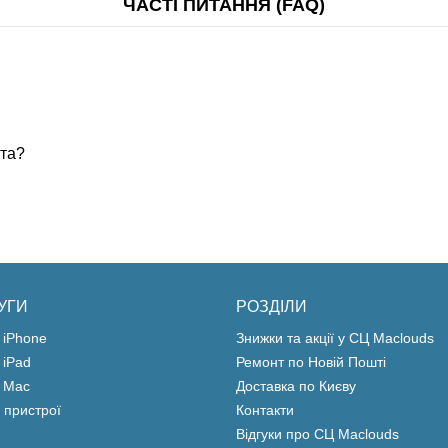
ЧАСТІ ПИТАННЯ (FAQ)
ста?
УГИ
РОЗДІЛИ
 iPhone
Знижки та акції у СЦ Maclouds
 iPad
Ремонт по Новій Пошті
 Mac
Доставка по Києву
 пристрої
Контакти
Відгуки про СЦ Maclouds