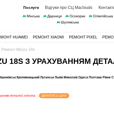
Послуги
Відгуки про СЦ Maclouds
Контакт
Мінська
Дарниця
Осокорки
Олімпійська
Шулявська
ЕМОНТ HUAWEI
РЕМОНТ XIAOMI
РЕМОНТ PIXEL
РЕМО
›
Ремонт Meizu 18s
U 18S З УРАХУВАННЯМ ДЕТАЛ
Франківськ Кропивницький Луганськ Львів Миколаїв Одеса Полтава Рівне 
танням деталей клієнта
ДІЗНАТИСЬ ЦІНУ