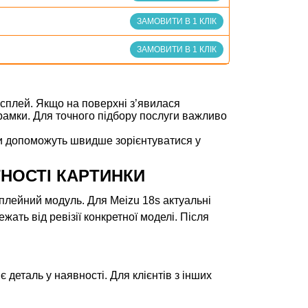
ЗАМОВИТИ В 1 КЛІК
ЗАМОВИТИ В 1 КЛІК
исплей. Якщо на поверхні з’явилася
 рамки. Для точного підбору послуги важливо
нки допоможуть швидше зорієнтуватися у
ТНОСТІ КАРТИНКИ
исплейний модуль. Для Meizu 18s актуальні
жать від ревізії конкретної моделі. Після
 деталь у наявності. Для клієнтів з інших