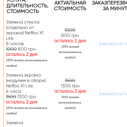
УСЛУГА,
АКТУАЛЬНАЯ
ЗАКАЗ
ПЕРЕЗ
ДЛИТЕЛЬНОСТЬ
,
СТОИМОСТЬ
ЗА МИНУТ
СТОИМОСТЬ
Замена стекла
(отдельно от
1000
экрана) Neffos X1
800 грн
Lite
осталось 2 дня
8 часов
Заказать
в 1 
1056 человек
1000
800 грн
воспользовались
осталось 2 дня
скидкой
1056 человек воспользовались
скидкой
Замена экрана
(модулем в сборе)
1500
Neffos X1 Lite
1300 грн
4 часа
осталось 2 дня
Заказать
в 1 
1500
1300 грн
1016 человек
осталось 2 дня
воспользовались
1016 человек воспользовались
скидкой
скидкой
Замена