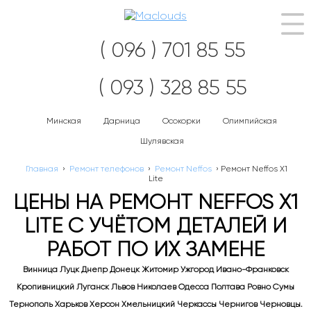
Нав
( 096 ) 701 85 55
( 093 ) 328 85 55
Минская
Дарница
Осокорки
Олимпийская
Шулявская
Главная
›
Ремонт телефонов
›
Ремонт Neffos
›
Ремонт Neffos X1
Lite
ЦЕНЫ НА РЕМОНТ NEFFOS X1
LITE С УЧЁТОМ ДЕТАЛЕЙ И
РАБОТ ПО ИХ ЗАМЕНЕ
Винница Луцк Днепр Донецк Житомир Ужгород Ивано-Франковск
Кропивницкий Луганск Львов Николаев Одесса Полтава Ровно Сумы
Тернополь Харьков Херсон Хмельницкий Черкассы Чернигов Черновцы.