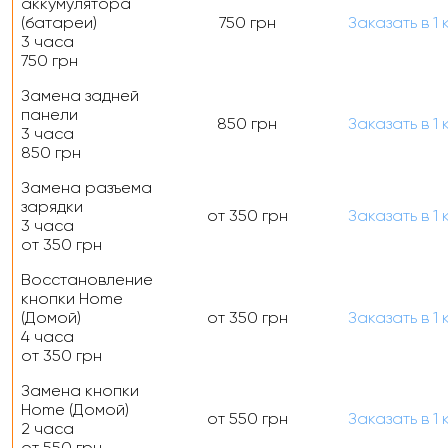
аккумулятора
(батареи)
750 грн
Заказать
в 1 
3 часа
750 грн
Замена задней
панели
850 грн
Заказать
в 1 
3 часа
850 грн
Замена разъема
зарядки
от 350 грн
Заказать
в 1 
3 часа
от 350 грн
Восстановление
кнопки Home
(Домой)
от 350 грн
Заказать
в 1 
4 часа
от 350 грн
Замена кнопки
Home (Домой)
от 550 грн
Заказать
в 1 
2 часа
от 550 грн