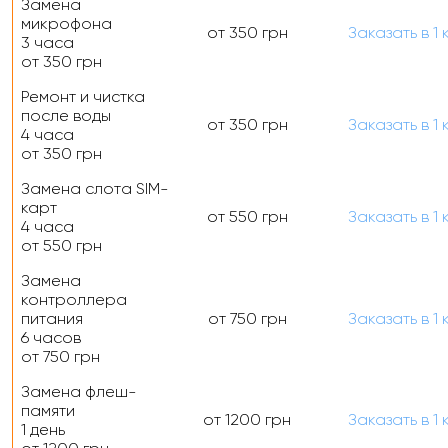
Замена
микрофона
от 350 грн
Заказать
в 1 
3 часа
от 350 грн
Ремонт и чистка
после воды
от 350 грн
Заказать
в 1 
4 часа
от 350 грн
Замена слота SIM-
карт
от 550 грн
Заказать
в 1 
4 часа
от 550 грн
Замена
контроллера
питания
от 750 грн
Заказать
в 1 
6 часов
от 750 грн
Замена флеш-
памяти
от 1200 грн
Заказать
в 1 
1 день