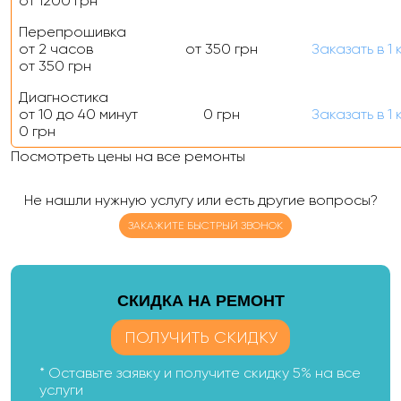
от 1200 грн
Перепрошивка
от 2 часов
от 350 грн
Заказать
в 1 
от 350 грн
Диагностика
от 10 до 40 минут
0 грн
Заказать
в 1 
0 грн
Посмотреть цены на все ремонты
Не нашли нужную услугу или есть другие вопросы?
ЗАКАЖИТЕ БЫСТРЫЙ ЗВОНОК
CКИДКА НА РЕМОНТ
ПОЛУЧИТЬ СКИДКУ
* Оставьте заявку и получите скидку 5% на все
услуги