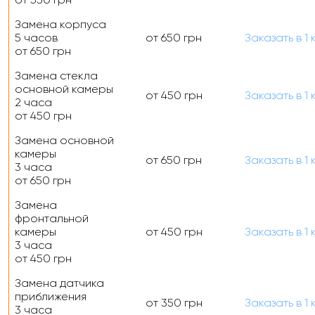
Замена корпуса
5 часов
от 650 грн
Заказать
в 1 
от 650 грн
Замена стекла
основной камеры
от 450 грн
Заказать
в 1 
2 часа
от 450 грн
Замена основной
камеры
от 650 грн
Заказать
в 1 
3 часа
от 650 грн
Замена
фронтальной
камеры
от 450 грн
Заказать
в 1 
3 часа
от 450 грн
Замена датчика
приближения
от 350 грн
Заказать
в 1 
3 часа