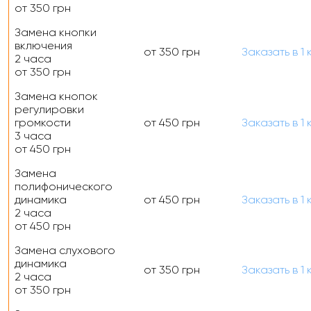
от 350 грн
Замена кнопки
включения
от 350 грн
Заказать
в 1 
2 часа
от 350 грн
Замена кнопок
регулировки
громкости
от 450 грн
Заказать
в 1 
3 часа
от 450 грн
Замена
полифонического
динамика
от 450 грн
Заказать
в 1 
2 часа
от 450 грн
Замена слухового
динамика
от 350 грн
Заказать
в 1 
2 часа
от 350 грн