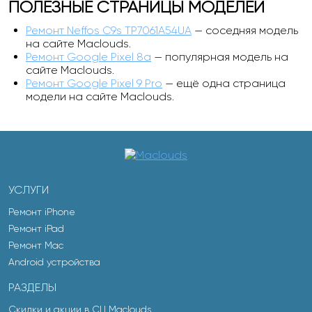
ПОЛЕЗНЫЕ СТРАНИЦЫ МОДЕЛЕЙ
Ремонт Neffos C9s TP7061A54UA
— соседняя модель
на сайте Maclouds.
Ремонт Google Pixel 8a
— популярная модель на
сайте Maclouds.
Ремонт Google Pixel 9 Pro
— ещё одна страница
модели на сайте Maclouds.
УСЛУГИ
Ремонт iPhone
Ремонт iPad
Ремонт Mac
Android устройства
РАЗДЕЛЫ
Скидки и акции в СЦ Maclouds