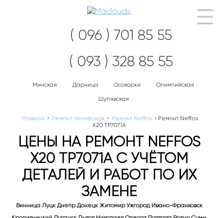
Нав
( 096 ) 701 85 55
( 093 ) 328 85 55
Минская
Дарница
Осокорки
Олимпийская
Шулявская
Главная
›
Ремонт телефонов
›
Ремонт Neffos
›
Ремонт Neffos
X20 TP7071A
ЦЕНЫ НА РЕМОНТ NEFFOS
X20 TP7071A С УЧЁТОМ
ДЕТАЛЕЙ И РАБОТ ПО ИХ
ЗАМЕНЕ
Винница Луцк Днепр Донецк Житомир Ужгород Ивано-Франковск
Кропивницкий Луганск Львов Николаев Одесса Полтава Ровно Сумы