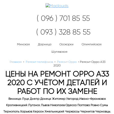
Нав
( 096 ) 701 85 55
( 093 ) 328 85 55
Минская
Дарница
Осокорки
Олимпийская
Шулявская
Главная
›
Ремонт телефонов
›
Ремонт Oppo
›
Ремонт Oppo A33
2020
ЦЕНЫ НА РЕМОНТ OPPO A33
2020 С УЧЁТОМ ДЕТАЛЕЙ И
РАБОТ ПО ИХ ЗАМЕНЕ
Винница Луцк Днепр Донецк Житомир Ужгород Ивано-Франковск
Кропивницкий Луганск Львов Николаев Одесса Полтава Ровно Сумы
Тернополь Харьков Херсон Хмельницкий Черкассы Чернигов Черновцы.