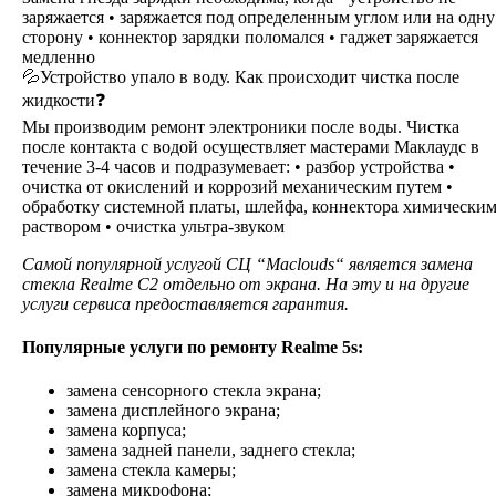
заряжается • заряжается под определенным углом или на одну
сторону • коннектор зарядки поломался • гаджет заряжается
медленно
💦Устройство упало в воду. Как происходит чистка после
жидкости❓
Мы производим ремонт электроники после воды. Чистка
после контакта с водой осуществляет мастерами Маклаудс в
течение 3-4 часов и подразумевает: • разбор устройства •
очистка от окислений и коррозий механическим путем •
обработку системной платы, шлейфа, коннектора химически
раствором • очистка ультра-звуком
Самой популярной услугой СЦ “Maclouds“ является замена
стекла Realme C2 отдельно от экрана. На эту и на другие
услуги сервиса предоставляется гарантия.
Популярные услуги по ремонту Realme 5s:
замена сенсорного стекла экрана;
замена дисплейного экрана;
замена корпуса;
замена задней панели, заднего стекла;
замена стекла камеры;
замена микрофона;