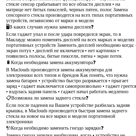
стекле сенсор срабатывает по все области дисплея • на
матрице нет битых пикселей, черных пятен, полос Замена
сенсорного стекла производится на всех типах портативных
устройств, независимо от марки и модели
🖥В каких случаях нужна замена дисплея❓
Если гаджет упал и после удара повредился экран, то в
Маклаудс можно поменять дисплей на всех марках и моделях
портативных устройств Заменить дисплей необходимо когда: 
экран потух • дисплей не включается • нет картинки •
появились полосы, битые пиксели, пятна • экран потек
🔋Когда необходима замена аккумулятора❓
В Maclouds производится замена аккумулятора для
электроники всех типов и брендов Как понять, что нужна
замена батареи • устройство быстро разряжается • прыгает
заряд • гаджет выключается самопроизвольно • гаджет греетс
• вздулась задняя панель • гаджет начал работать медленно
📋Возможна ли замена заднего стекла❓
Если после падения на Вашем устройстве разбилась задняя
крышка, в Maclouds производится быстрая замена заднего
стекла на новое на все марки и модели портативной
электроники
🔌Когда необходимо заменить гнездо зарядки❓
Замена гнезда зарядки необходима, когда • устройство не