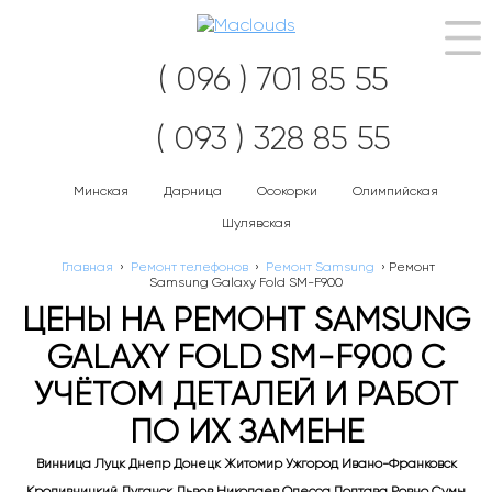
Нав
( 096 ) 701 85 55
( 093 ) 328 85 55
Минская
Дарница
Осокорки
Олимпийская
Шулявская
Главная
›
Ремонт телефонов
›
Ремонт Samsung
›
Ремонт
Samsung Galaxy Fold SM-F900
ЦЕНЫ НА РЕМОНТ SAMSUNG
GALAXY FOLD SM-F900 С
УЧЁТОМ ДЕТАЛЕЙ И РАБОТ
ПО ИХ ЗАМЕНЕ
Винница Луцк Днепр Донецк Житомир Ужгород Ивано-Франковск
Кропивницкий Луганск Львов Николаев Одесса Полтава Ровно Сумы