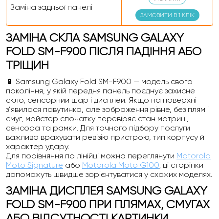
Заміна задньої панелі
ЗАМОВИТИ В 1 КЛІК
ЗАМІНА СКЛА SAMSUNG GALAXY
FOLD SM-F900 ПІСЛЯ ПАДІННЯ АБО
ТРІЩИН
📱 Samsung Galaxy Fold SM-F900 — модель свого
покоління, у якій передня панель поєднує захисне
скло, сенсорний шар і дисплей. Якщо на поверхні
з’явилася павутинка, але зображення рівне, без плям і
смуг, майстер спочатку перевіряє стан матриці,
сенсора та рамки. Для точного підбору послуги
важливо врахувати ревізію пристрою, тип корпусу й
характер удару.
Для порівняння по лінійці можна переглянути
Motorola
Moto Signature
або
Motorola Moto G100
; ці сторінки
допоможуть швидше зорієнтуватися у схожих моделях.
ЗАМІНА ДИСПЛЕЯ SAMSUNG GALAXY
FOLD SM-F900 ПРИ ПЛЯМАХ, СМУГАХ
АБО ВІДСУТНОСТІ КАРТИНКИ