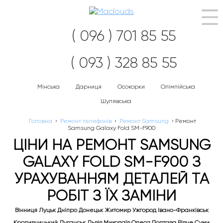
Наві
( 096 ) 701 85 55
( 093 ) 328 85 55
Мінська
Дарниця
Осокорки
Олімпійська
Шулявська
Головна
›
Ремонт телефонів
›
Ремонт Samsung
›
Ремонт
Samsung Galaxy Fold SM-F900
ЦІНИ НА РЕМОНТ SAMSUNG
GALAXY FOLD SM-F900 З
УРАХУВАННЯМ ДЕТАЛЕЙ ТА
РОБІТ З ЇХ ЗАМІНИ
Вінниця Луцьк Дніпро Донецьк Житомир Ужгород Івано-Франківськ
Кропивницький Луганськ Львів Миколаїв Одеса Полтава Рівне Суми