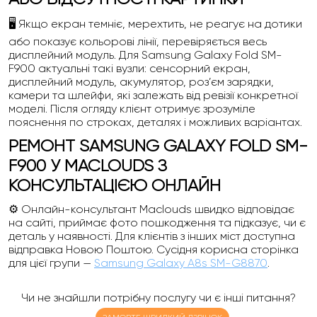
🖥️ Якщо екран темніє, мерехтить, не реагує на дотики
або показує кольорові лінії, перевіряється весь
дисплейний модуль. Для Samsung Galaxy Fold SM-
F900 актуальні такі вузли: сенсорний екран,
дисплейний модуль, акумулятор, роз’єм зарядки,
камери та шлейфи, які залежать від ревізії конкретної
моделі. Після огляду клієнт отримує зрозуміле
пояснення по строках, деталях і можливих варіантах.
РЕМОНТ SAMSUNG GALAXY FOLD SM-
F900 У MACLOUDS З
КОНСУЛЬТАЦІЄЮ ОНЛАЙН
⚙️ Онлайн-консультант Maclouds швидко відповідає
на сайті, приймає фото пошкодження та підказує, чи є
деталь у наявності. Для клієнтів з інших міст доступна
відправка Новою Поштою. Сусідня корисна сторінка
для цієї групи —
Samsung Galaxy A8s SM-G8870
.
Чи не знайшли потрібну послугу чи є інші питання?