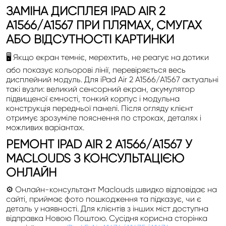
ЗАМІНА ДИСПЛЕЯ IPAD AIR 2
A1566/A1567 ПРИ ПЛЯМАХ, СМУГАХ
АБО ВІДСУТНОСТІ КАРТИНКИ
🖥️ Якщо екран темніє, мерехтить, не реагує на дотики
або показує кольорові лінії, перевіряється весь
дисплейний модуль. Для iPad Air 2 A1566/A1567 актуальні
такі вузли: великий сенсорний екран, акумулятор
підвищеної ємності, тонкий корпус і модульна
конструкція передньої панелі. Після огляду клієнт
отримує зрозуміле пояснення по строках, деталях і
можливих варіантах.
РЕМОНТ IPAD AIR 2 A1566/A1567 У
MACLOUDS З КОНСУЛЬТАЦІЄЮ
ОНЛАЙН
⚙️ Онлайн-консультант Maclouds швидко відповідає на
сайті, приймає фото пошкодження та підказує, чи є
деталь у наявності. Для клієнтів з інших міст доступна
відправка Новою Поштою. Сусідня корисна сторінка