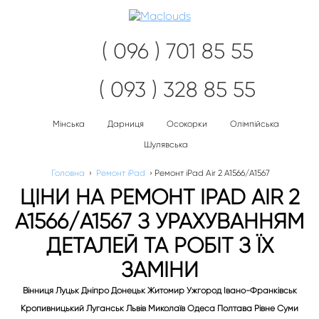
Наві
( 096 ) 701 85 55
( 093 ) 328 85 55
Мінська
Дарниця
Осокорки
Олімпійська
Шулявська
Головна
›
Ремонт iPad
›
Ремонт iPad Air 2 A1566/A1567
ЦІНИ НА РЕМОНТ IPAD AIR 2
A1566/A1567 З УРАХУВАННЯМ
ДЕТАЛЕЙ ТА РОБІТ З ЇХ
ЗАМІНИ
Вінниця Луцьк Дніпро Донецьк Житомир Ужгород Івано-Франківськ
Кропивницький Луганськ Львів Миколаїв Одеса Полтава Рівне Суми