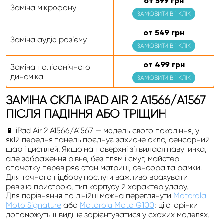
от 599 грн
Заміна мікрофону
ЗАМОВИТИ В 1 КЛІК
от 549 грн
Заміна аудіо роз’єму
ЗАМОВИТИ В 1 КЛІК
от 499 грн
Заміна поліфонічного
динаміка
ЗАМОВИТИ В 1 КЛІК
ЗАМІНА СКЛА IPAD AIR 2 A1566/A1567
ПІСЛЯ ПАДІННЯ АБО ТРІЩИН
📱 iPad Air 2 A1566/A1567 — модель свого покоління, у
якій передня панель поєднує захисне скло, сенсорний
шар і дисплей. Якщо на поверхні з’явилася павутинка,
але зображення рівне, без плям і смуг, майстер
спочатку перевіряє стан матриці, сенсора та рамки.
Для точного підбору послуги важливо врахувати
ревізію пристрою, тип корпусу й характер удару.
Для порівняння по лінійці можна переглянути
Motorola
Moto Signature
або
Motorola Moto G100
; ці сторінки
допоможуть швидше зорієнтуватися у схожих моделях.