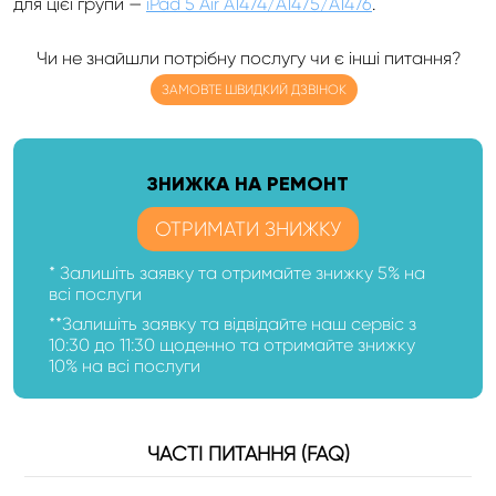
для цієї групи —
iPad 5 Air A1474/A1475/A1476
.
Чи не знайшли потрібну послугу чи є інші питання?
ЗАМОВТЕ ШВИДКИЙ ДЗВІНОК
ЗНИЖКА НА РЕМОНТ
ОТРИМАТИ ЗНИЖКУ
* Залишіть заявку та отримайте знижку 5% на
всі послуги
**Залишіть заявку та відвідайте наш сервіс з
10:30 до 11:30 щоденно та отримайте знижку
10% на всі послуги
ЧАСТІ ПИТАННЯ (FAQ)