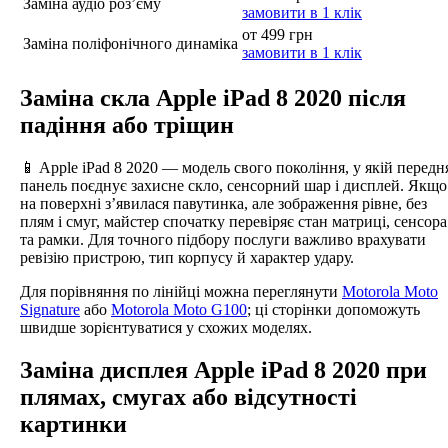
Заміна аудіо роз’єму
замовити в 1 клік
от 499 грн
Заміна поліфонічного динаміка
замовити в 1 клік
Заміна скла Apple iPad 8 2020 після
падіння або тріщин
📱 Apple iPad 8 2020 — модель свого покоління, у якій передн
панель поєднує захисне скло, сенсорний шар і дисплей. Якщо
на поверхні з’явилася павутинка, але зображення рівне, без
плям і смуг, майстер спочатку перевіряє стан матриці, сенсора
та рамки. Для точного підбору послуги важливо врахувати
ревізію пристрою, тип корпусу й характер удару.
Для порівняння по лінійці можна переглянути
Motorola Moto
Signature
або
Motorola Moto G100
; ці сторінки допоможуть
швидше зорієнтуватися у схожих моделях.
Заміна дисплея Apple iPad 8 2020 при
плямах, смугах або відсутності
картинки