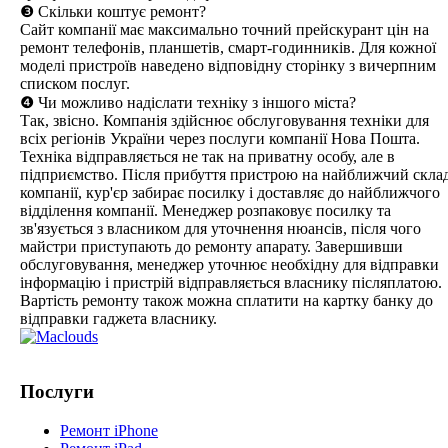
❸ Скільки коштує ремонт?
Сайт компанії має максимально точний прейскурант цін на
ремонт телефонів, планшетів, смарт-годинників. Для кожної
моделі пристроїв наведено відповідну сторінку з вичерпним
списком послуг.
❹ Чи можливо надіслати техніку з іншого міста?
Так, звісно. Компанія здійснює обслуговування техніки для
всіх регіонів України через послуги компанії Нова Пошта.
Техніка відправляється не так на приватну особу, але в
підприємство. Після прибуття пристрою на найближчий скла
компанії, кур'єр забирає посилку і доставляє до найближчого
відділення компанії. Менеджер розпаковує посилку та
зв'язується з власником для уточнення нюансів, після чого
майстри приступають до ремонту апарату. Завершивши
обслуговування, менеджер уточнює необхідну для відправки
інформацію і пристрій відправляється власнику післяплатою.
Вартість ремонту також можна сплатити на картку банку до
відправки гаджета власнику.
Послуги
Ремонт iPhone