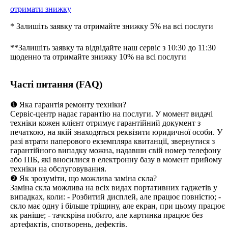
отримати знижку
* Залишіть заявку та отримайте знижку 5% на всі послуги
**Залишіть заявку та відвідайте наш сервіс з 10:30 до 11:30
щоденно та отримайте знижку 10% на всі послуги
Часті питання (FAQ)
❶ Яка гарантія ремонту техніки?
Сервіс-центр надає гарантію на послуги. У момент видачі
техніки кожен клієнт отримує гарантійний документ з
печаткою, на якій знаходяться реквізити юридичної особи. У
разі втрати паперового екземпляра квитанції, звернутися з
гарантійного випадку можна, надавши свій номер телефону
або ПІБ, які вносилися в електронну базу в момент прийому
техніки на обслуговування.
❷ Як зрозуміти, що можлива заміна скла?
Заміна скла можлива на всіх видах портативних гаджетів у
випадках, коли: - Розбитий дисплей, але працює повністю; -
скло має одну і більше тріщину, але екран, при цьому працює
як раніше; - тачскріна побито, але картинка працює без
артефактів, спотворень, дефектів.