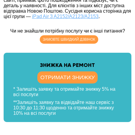
сайті, приймає фото пошкодження та підказує, чи є
деталь у наявності. Для клієнтів з інших міст доступна
відправка Новою Поштою. Сусідня корисна сторінка для
цієї групи —
iPad Air 3 A2152/A2123/A2153
.
Чи не знайшли потрібну послугу чи є інші питання?
ЗАМОВТЕ ШВИДКИЙ ДЗВІНОК
ЗНИЖКА НА РЕМОНТ
ОТРИМАТИ ЗНИЖКУ
* Залишіть заявку та отримайте знижку 5% на
всі послуги
**Залишіть заявку та відвідайте наш сервіс з
10:30 до 11:30 щоденно та отримайте знижку
10% на всі послуги