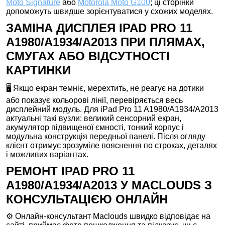
Moto Signature
або
Motorola Moto G100
; ці сторінки
допоможуть швидше зорієнтуватися у схожих моделях.
ЗАМІНА ДИСПЛЕЯ IPAD PRO 11
A1980/A1934/A2013 ПРИ ПЛЯМАХ,
СМУГАХ АБО ВІДСУТНОСТІ
КАРТИНКИ
🖥️ Якщо екран темніє, мерехтить, не реагує на дотики
або показує кольорові лінії, перевіряється весь
дисплейний модуль. Для iPad Pro 11 A1980/A1934/A2013
актуальні такі вузли: великий сенсорний екран,
акумулятор підвищеної ємності, тонкий корпус і
модульна конструкція передньої панелі. Після огляду
клієнт отримує зрозуміле пояснення по строках, деталях
і можливих варіантах.
РЕМОНТ IPAD PRO 11
A1980/A1934/A2013 У MACLOUDS З
КОНСУЛЬТАЦІЄЮ ОНЛАЙН
⚙️ Онлайн-консультант Maclouds швидко відповідає на