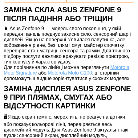
ЗАМІНА СКЛА ASUS ZENFONE 9
ПІСЛЯ ПАДІННЯ АБО ТРІЩИН
📱 Asus Zenfone 9 — модель свого покоління, у якій
передня панель поєднує захисне скло, сенсорний шар і
дисплей. Якщо на поверхні з’явилася павутинка, але
зображення рівне, без плям і смуг, майстер спочатку
перевіряє стан матриці, сенсора та рамки. Для точного
підбору послуги важливо врахувати ревізію пристрою,
тип корпусу й характер удару.
Для порівняння по лінійці можна переглянути
Motorola
Moto Signature
або
Motorola Moto G100
; ці сторінки
допоможуть швидше зорієнтуватися у схожих моделях.
ЗАМІНА ДИСПЛЕЯ ASUS ZENFONE
9 ПРИ ПЛЯМАХ, СМУГАХ АБО
ВІДСУТНОСТІ КАРТИНКИ
🖥️ Якщо екран темніє, мерехтить, не реагує на дотики
або показує кольорові лінії, перевіряється весь
дисплейний модуль. Для Asus Zenfone 9 актуальні такі
вузли: сенсорний екран, дисплейний модуль,