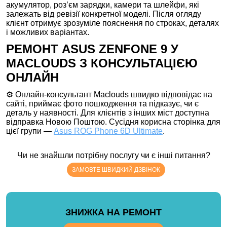
акумулятор, роз’єм зарядки, камери та шлейфи, які
залежать від ревізії конкретної моделі. Після огляду
клієнт отримує зрозуміле пояснення по строках, деталях
і можливих варіантах.
РЕМОНТ ASUS ZENFONE 9 У
MACLOUDS З КОНСУЛЬТАЦІЄЮ
ОНЛАЙН
⚙️ Онлайн-консультант Maclouds швидко відповідає на
сайті, приймає фото пошкодження та підказує, чи є
деталь у наявності. Для клієнтів з інших міст доступна
відправка Новою Поштою. Сусідня корисна сторінка для
цієї групи —
Asus ROG Phone 6D Ultimate
.
Чи не знайшли потрібну послугу чи є інші питання?
ЗАМОВТЕ ШВИДКИЙ ДЗВІНОК
ЗНИЖКА НА РЕМОНТ