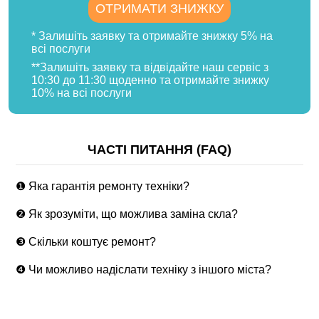
ОТРИМАТИ ЗНИЖКУ
* Залишіть заявку та отримайте знижку 5% на
всі послуги
**Залишіть заявку та відвідайте наш сервіс з
10:30 до 11:30 щоденно та отримайте знижку
10% на всі послуги
ЧАСТІ ПИТАННЯ (FAQ)
❶ Яка гарантія ремонту техніки?
❷ Як зрозуміти, що можлива заміна скла?
❸ Скільки коштує ремонт?
❹ Чи можливо надіслати техніку з іншого міста?