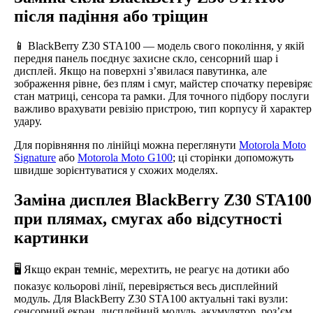
після падіння або тріщин
📱 BlackBerry Z30 STA100 — модель свого покоління, у якій
передня панель поєднує захисне скло, сенсорний шар і
дисплей. Якщо на поверхні з’явилася павутинка, але
зображення рівне, без плям і смуг, майстер спочатку перевіряє
стан матриці, сенсора та рамки. Для точного підбору послуги
важливо врахувати ревізію пристрою, тип корпусу й характер
удару.
Для порівняння по лінійці можна переглянути
Motorola Moto
Signature
або
Motorola Moto G100
; ці сторінки допоможуть
швидше зорієнтуватися у схожих моделях.
Заміна дисплея BlackBerry Z30 STA100
при плямах, смугах або відсутності
картинки
🖥️ Якщо екран темніє, мерехтить, не реагує на дотики або
показує кольорові лінії, перевіряється весь дисплейний
модуль. Для BlackBerry Z30 STA100 актуальні такі вузли:
сенсорний екран, дисплейний модуль, акумулятор, роз’єм