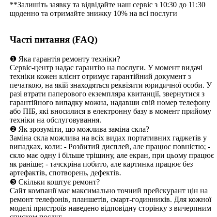
**Залишіть заявку та відвідайте наш сервіс з 10:30 до 11:30
щоденно та отримайте знижку 10% на всі послуги
Часті питання (FAQ)
❶ Яка гарантія ремонту техніки?
Сервіс-центр надає гарантію на послуги. У момент видачі
техніки кожен клієнт отримує гарантійний документ з
печаткою, на якій знаходяться реквізити юридичної особи. У
разі втрати паперового екземпляра квитанції, звернутися з
гарантійного випадку можна, надавши свій номер телефону
або ПІБ, які вносилися в електронну базу в момент прийому
техніки на обслуговування.
❷ Як зрозуміти, що можлива заміна скла?
Заміна скла можлива на всіх видах портативних гаджетів у
випадках, коли: - Розбитий дисплей, але працює повністю; -
скло має одну і більше тріщину, але екран, при цьому працює
як раніше; - тачскріна побито, але картинка працює без
артефактів, спотворень, дефектів.
❸ Скільки коштує ремонт?
Сайт компанії має максимально точний прейскурант цін на
ремонт телефонів, планшетів, смарт-годинників. Для кожної
моделі пристроїв наведено відповідну сторінку з вичерпним
списком послуг.