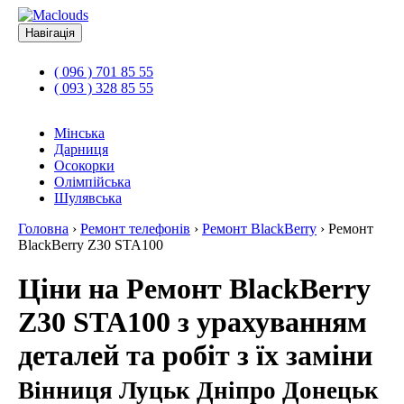
Навігація
( 096 ) 701 85 55
( 093 ) 328 85 55
Мінська
Дарниця
Осокорки
Олімпійська
Шулявська
Головна
›
Ремонт телефонів
›
Ремонт BlackBerry
›
Ремонт
BlackBerry Z30 STA100
Ціни на Ремонт BlackBerry
Z30 STA100 з урахуванням
деталей та робіт з їх заміни
Вінниця Луцьк Дніпро Донецьк