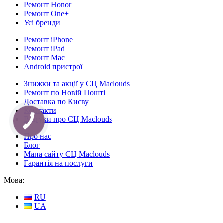
Ремонт Honor
Ремонт One+
Усі бренди
Ремонт iPhone
Ремонт iPad
Ремонт Mac
Android пристрої
Знижки та акції у СЦ Maclouds
Ремонт по Новій Пошті
Доставка по Києву
Контакти
Відгуки про СЦ Maclouds
КНОПКА
СВЯЗИ
Про нас
Блог
Мапа сайту СЦ Maclouds
Гарантія на послуги
Мова:
RU
UA