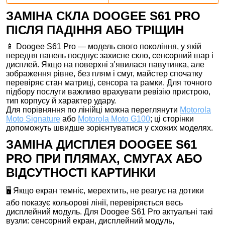
ЗАМІНА СКЛА DOOGEE S61 PRO
ПІСЛЯ ПАДІННЯ АБО ТРІЩИН
📱 Doogee S61 Pro — модель свого покоління, у якій
передня панель поєднує захисне скло, сенсорний шар і
дисплей. Якщо на поверхні з’явилася павутинка, але
зображення рівне, без плям і смуг, майстер спочатку
перевіряє стан матриці, сенсора та рамки. Для точного
підбору послуги важливо врахувати ревізію пристрою,
тип корпусу й характер удару.
Для порівняння по лінійці можна переглянути
Motorola
Moto Signature
або
Motorola Moto G100
; ці сторінки
допоможуть швидше зорієнтуватися у схожих моделях.
ЗАМІНА ДИСПЛЕЯ DOOGEE S61
PRO ПРИ ПЛЯМАХ, СМУГАХ АБО
ВІДСУТНОСТІ КАРТИНКИ
🖥️ Якщо екран темніє, мерехтить, не реагує на дотики
або показує кольорові лінії, перевіряється весь
дисплейний модуль. Для Doogee S61 Pro актуальні такі
вузли: сенсорний екран, дисплейний модуль,