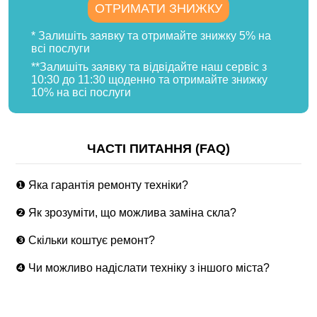
ОТРИМАТИ ЗНИЖКУ
* Залишіть заявку та отримайте знижку 5% на
всі послуги
**Залишіть заявку та відвідайте наш сервіс з
10:30 до 11:30 щоденно та отримайте знижку
10% на всі послуги
ЧАСТІ ПИТАННЯ (FAQ)
❶ Яка гарантія ремонту техніки?
❷ Як зрозуміти, що можлива заміна скла?
❸ Скільки коштує ремонт?
❹ Чи можливо надіслати техніку з іншого міста?