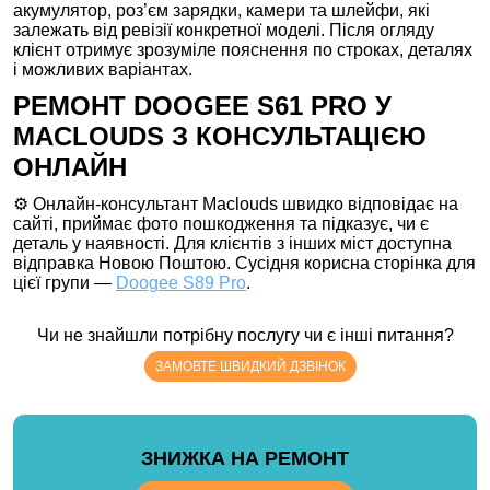
акумулятор, роз’єм зарядки, камери та шлейфи, які
залежать від ревізії конкретної моделі. Після огляду
клієнт отримує зрозуміле пояснення по строках, деталях
і можливих варіантах.
РЕМОНТ DOOGEE S61 PRO У
MACLOUDS З КОНСУЛЬТАЦІЄЮ
ОНЛАЙН
⚙️ Онлайн-консультант Maclouds швидко відповідає на
сайті, приймає фото пошкодження та підказує, чи є
деталь у наявності. Для клієнтів з інших міст доступна
відправка Новою Поштою. Сусідня корисна сторінка для
цієї групи —
Doogee S89 Pro
.
Чи не знайшли потрібну послугу чи є інші питання?
ЗАМОВТЕ ШВИДКИЙ ДЗВІНОК
ЗНИЖКА НА РЕМОНТ