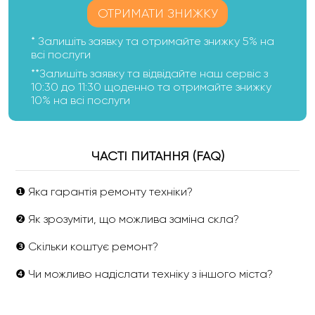
ОТРИМАТИ ЗНИЖКУ
* Залишіть заявку та отримайте знижку 5% на
всі послуги
**Залишіть заявку та відвідайте наш сервіс з
10:30 до 11:30 щоденно та отримайте знижку
10% на всі послуги
ЧАСТІ ПИТАННЯ (FAQ)
❶ Яка гарантія ремонту техніки?
❷ Як зрозуміти, що можлива заміна скла?
❸ Скільки коштує ремонт?
❹ Чи можливо надіслати техніку з іншого міста?