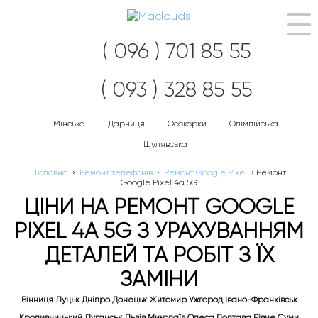
Наві
( 096 ) 701 85 55
( 093 ) 328 85 55
Мінська
Дарниця
Осокорки
Олімпійська
Шулявська
Головна
›
Ремонт телефонів
›
Ремонт Google Pixel
›
Ремонт
Google Pixel 4a 5G
ЦІНИ НА РЕМОНТ GOOGLE
PIXEL 4A 5G З УРАХУВАННЯМ
ДЕТАЛЕЙ ТА РОБІТ З ЇХ
ЗАМІНИ
Вінниця Луцьк Дніпро Донецьк Житомир Ужгород Івано-Франківськ
Кропивницький Луганськ Львів Миколаїв Одеса Полтава Рівне Суми