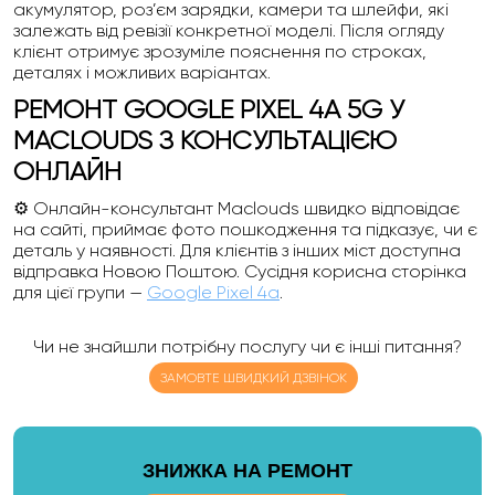
акумулятор, роз’єм зарядки, камери та шлейфи, які
залежать від ревізії конкретної моделі. Після огляду
клієнт отримує зрозуміле пояснення по строках,
деталях і можливих варіантах.
РЕМОНТ GOOGLE PIXEL 4A 5G У
MACLOUDS З КОНСУЛЬТАЦІЄЮ
ОНЛАЙН
⚙️ Онлайн-консультант Maclouds швидко відповідає
на сайті, приймає фото пошкодження та підказує, чи є
деталь у наявності. Для клієнтів з інших міст доступна
відправка Новою Поштою. Сусідня корисна сторінка
для цієї групи —
Google Pixel 4a
.
Чи не знайшли потрібну послугу чи є інші питання?
ЗАМОВТЕ ШВИДКИЙ ДЗВІНОК
ЗНИЖКА НА РЕМОНТ