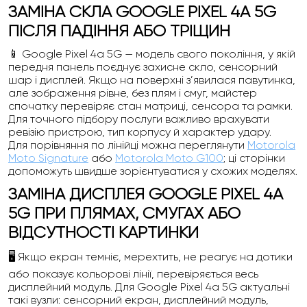
ЗАМІНА СКЛА GOOGLE PIXEL 4A 5G
ПІСЛЯ ПАДІННЯ АБО ТРІЩИН
📱 Google Pixel 4a 5G — модель свого покоління, у якій
передня панель поєднує захисне скло, сенсорний
шар і дисплей. Якщо на поверхні з’явилася павутинка,
але зображення рівне, без плям і смуг, майстер
спочатку перевіряє стан матриці, сенсора та рамки.
Для точного підбору послуги важливо врахувати
ревізію пристрою, тип корпусу й характер удару.
Для порівняння по лінійці можна переглянути
Motorola
Moto Signature
або
Motorola Moto G100
; ці сторінки
допоможуть швидше зорієнтуватися у схожих моделях.
ЗАМІНА ДИСПЛЕЯ GOOGLE PIXEL 4A
5G ПРИ ПЛЯМАХ, СМУГАХ АБО
ВІДСУТНОСТІ КАРТИНКИ
🖥️ Якщо екран темніє, мерехтить, не реагує на дотики
або показує кольорові лінії, перевіряється весь
дисплейний модуль. Для Google Pixel 4a 5G актуальні
такі вузли: сенсорний екран, дисплейний модуль,