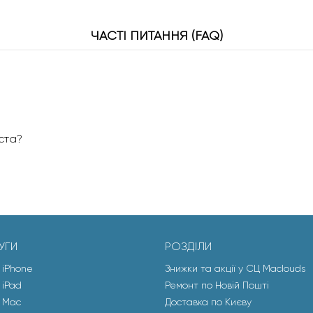
ЧАСТІ ПИТАННЯ (FAQ)
іста?
УГИ
РОЗДІЛИ
 iPhone
Знижки та акції у СЦ Maclouds
 iPad
Ремонт по Новій Пошті
 Mac
Доставка по Києву