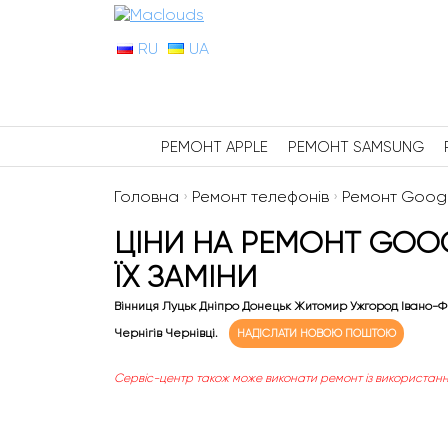
RU
UA
РЕМОНТ APPLE
РЕМОНТ SAMSUNG
Головна
›
Ремонт телефонів
›
Ремонт Googl
ЦІНИ НА РЕМОНТ GOOGL
ЇХ ЗАМІНИ
Вінниця Луцьк Дніпро Донецьк Житомир Ужгород Івано-Ф
Чернігів Чернівці.
НАДІСЛАТИ НОВОЮ ПОШТОЮ
Сервіс-центр також може виконати ремонт із використанн