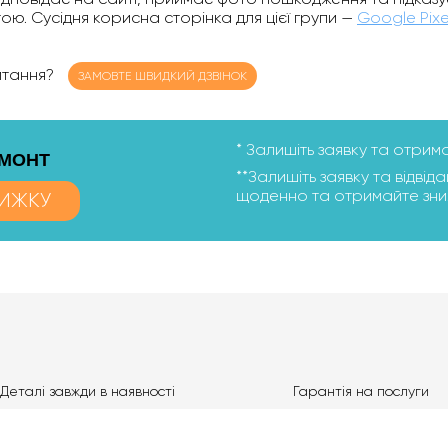
ю. Сусідня корисна сторінка для цієї групи —
Google Pixe
питання?
ЗАМОВТЕ ШВИДКИЙ ДЗВІНОК
* Залишіть заявку та отрим
ЕМОНТ
**Залишіть заявку та відвіда
щоденно та отримайте зниж
ИЖКУ
Деталі завжди в наявності
Гарантія на послуги