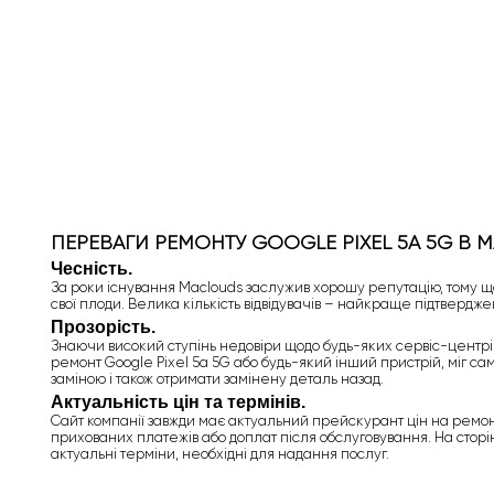
ПЕРЕВАГИ РЕМОНТУ GOOGLE PIXEL 5A 5G В 
Чесність.
За роки існування Maclouds заслужив хорошу репутацію, тому що
свої плоди. Велика кількість відвідувачів – найкраще підтвердже
Прозорість.
Знаючи високий ступінь недовіри щодо будь-яких сервіс-центрів, 
ремонт Google Pixel 5a 5G або будь-який інший пристрій, міг са
заміною і також отримати замінену деталь назад.
Актуальність цін та термінів.
Сайт компанії завжди має актуальний прейскурант цін на ремонт
прихованих платежів або доплат після обслуговування. На сторін
актуальні терміни, необхідні для надання послуг.