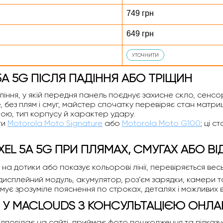
749 грн
649 грн
УТОЧНИТИ
5A 5G ПІСЛЯ ПАДІННЯ АБО ТРІЩИН
ління, у якій передня панель поєднує захисне скло, сенс
, без плям і смуг, майстер спочатку перевіряє стан матри
ою, тип корпусу й характер удару.
ти
Motorola Moto Signature
або
Motorola Moto G100
; ці 
XEL 5A 5G ПРИ ПЛЯМАХ, СМУГАХ АБО В
є на дотики або показує кольорові лінії, перевіряється ве
дисплейний модуль, акумулятор, роз’єм зарядки, камери та 
имує зрозуміле пояснення по строках, деталях і можливих 
G У MACLOUDS З КОНСУЛЬТАЦІЄЮ ОНЛ
овідає на сайті, приймає фото пошкодження та підказує, ч