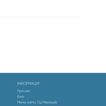
ІНФОРМАЦІЯ
Про нас
Блог
Мапа сайту СЦ Maclouds