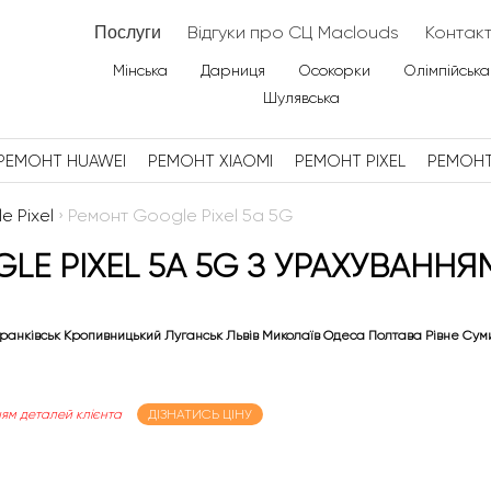
Відгуки про СЦ Maclouds
Контак
Послуги
Мінська
Дарниця
Осокорки
Олімпійська
Шулявська
РЕМОНТ HUAWEI
РЕМОНТ XIAOMI
РЕМОНТ PIXEL
РЕМОН
e Pixel
›
Ремонт Google Pixel 5a 5G
E PIXEL 5A 5G З УРАХУВАННЯМ
ранківськ Кропивницький Луганськ Львів Миколаїв Одеса Полтава Рівне Сум
ям деталей клієнта
ДІЗНАТИСЬ ЦІНУ