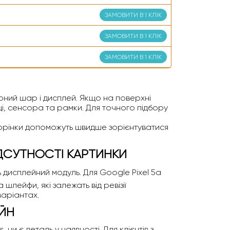
ЗАМОВИТИ В 1 КЛІК
ЗАМОВИТИ В 1 КЛІК
ЗАМОВИТИ В 1 КЛІК
орний шар і дисплей. Якщо на поверхні
ці, сенсора та рамки. Для точного підбору
сторінки допоможуть швидше зорієнтуватися
ІДСУТНОСТІ КАРТИНКИ
сь дисплейний модуль. Для Google Pixel 5a
шлейфи, які залежать від ревізії
варіантах.
АЙН
и є деталь у наявності. Для клієнтів з