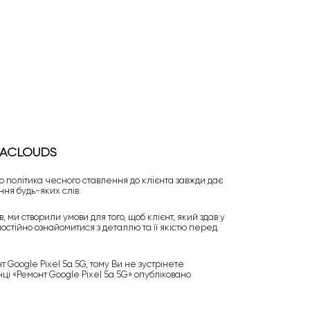
MACLOUDS
 політика чесного ставлення до клієнта завжди дає
ння будь-яких слів.
ми створили умови для того, щоб клієнт, який здав у
мостійно ознайомитися з деталлю та її якістю перед
 Google Pixel 5a 5G, тому Ви не зустрінете
ці «Ремонт Google Pixel 5a 5G» опубліковано