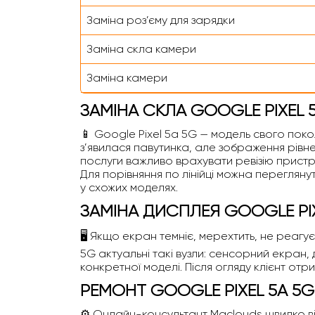
Заміна роз’єму для зарядки
Заміна скла камери
Заміна камери
ЗАМІНА СКЛА GOOGLE PIXEL 
📱 Google Pixel 5a 5G — модель свого поко
з’явилася павутинка, але зображення рівне
послуги важливо врахувати ревізію пристр
Для порівняння по лінійці можна перегляну
у схожих моделях.
ЗАМІНА ДИСПЛЕЯ GOOGLE PI
🖥️ Якщо екран темніє, мерехтить, не реагу
5G актуальні такі вузли: сенсорний екран, 
конкретної моделі. Після огляду клієнт отр
РЕМОНТ GOOGLE PIXEL 5A 5
⚙️ Онлайн-консультант Maclouds швидко відп