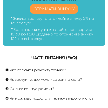
ОТРИМАТИ ЗНИЖКУ
* Залишіть заявку та отримайте знижку 5% на
всі послуги
**Залишіть заявку та відвідайте наш сервіс з
10:30 до 11:30 щоденно та отримайте знижку
10% на всі послуги
ЧАСТІ ПИТАННЯ (FAQ)
❶ Яка гарантія ремонту техніки?
❷ Як зрозуміти, що можлива заміна скла?
❸ Скільки коштує ремонт?
❹ Чи можливо надіслати техніку з іншого міста?