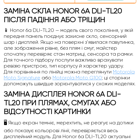
ЗАМІНА СКЛА HONOR 6A DLI-TL20
ПІСЛЯ ПАДІННЯ АБО ТРІЩИН
📱 Honor 6a DLI-TL20 — модель свого покоління, у якій
передня панель поєднує захисне скло, сенсорний
шар і дисплей. Якщо на поверхні з’явилася павутинка,
але зображення рівне, без плям і смуг, майстер
спочатку перевіряє стан матриці, сенсора та рамки.
Для точного підбору послуги важливо врахувати
ревізію пристрою, тип корпусу й характер удару.
Для порівняння по лінійці можна переглянути
Motorola
Moto Signature
або
Motorola Moto G100
; ці сторінки
допоможуть швидше зорієнтуватися у схожих моделях.
ЗАМІНА ДИСПЛЕЯ HONOR 6A DLI-
TL20 ПРИ ПЛЯМАХ, СМУГАХ АБО
ВІДСУТНОСТІ КАРТИНКИ
🖥️ Якщо екран темніє, мерехтить, не реагує на дотики
або показує кольорові лінії, перевіряється весь
дисплейний модуль. Для Honor 6a DLI-TL20 актуальні