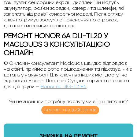
такі вузли: сенсорний екран, дисплейний модуль,
акумулятор, роз’єм зарядки, камери та шлейфи, які
залежать від ревізії конкретної моделі. Після огляду
клієнт отримує зрозуміле пояснення по строках,
деталях і можливих варіантах.
РЕМОНТ HONOR 6A DLI-TL20 У
MACLOUDS З КОНСУЛЬТАЦІЄЮ
ОНЛАЙН
⚙️ Онлайн-консультант Maclouds швидко відповідає
на сайті, приймає фото пошкодження та підказує, чи є
деталь у наявності. Для клієнтів з інших міст доступна
відправка Новою Поштою. Сусідня корисна сторінка
для цієї групи —
Honor 6c DIG-L21HN
.
Чи не знайшли потрібну послугу чи є інші питання?
ЗАМОВТЕ ШВИДКИЙ ДЗВІНОК
ЗНИЖКА НА РЕМОНТ