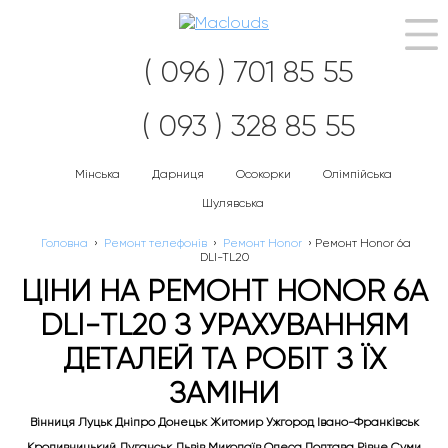
Наві
( 096 ) 701 85 55
( 093 ) 328 85 55
Мінська
Дарниця
Осокорки
Олімпійська
Шулявська
Головна
›
Ремонт телефонів
›
Ремонт Honor
›
Ремонт Honor 6a
DLI-TL20
ЦІНИ НА РЕМОНТ HONOR 6A
DLI-TL20 З УРАХУВАННЯМ
ДЕТАЛЕЙ ТА РОБІТ З ЇХ
ЗАМІНИ
Вінниця Луцьк Дніпро Донецьк Житомир Ужгород Івано-Франківськ
Кропивницький Луганськ Львів Миколаїв Одеса Полтава Рівне Суми