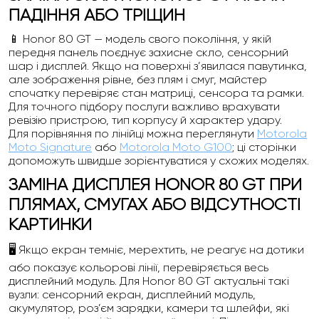
ПАДІННЯ АБО ТРІЩИН
📱 Honor 80 GT — модель свого покоління, у якій
передня панель поєднує захисне скло, сенсорний
шар і дисплей. Якщо на поверхні з’явилася павутинка,
але зображення рівне, без плям і смуг, майстер
спочатку перевіряє стан матриці, сенсора та рамки.
Для точного підбору послуги важливо врахувати
ревізію пристрою, тип корпусу й характер удару.
Для порівняння по лінійці можна переглянути
Motorola
Moto Signature
або
Motorola Moto G100
; ці сторінки
допоможуть швидше зорієнтуватися у схожих моделях.
ЗАМІНА ДИСПЛЕЯ HONOR 80 GT ПРИ
ПЛЯМАХ, СМУГАХ АБО ВІДСУТНОСТІ
КАРТИНКИ
🖥️ Якщо екран темніє, мерехтить, не реагує на дотики
або показує кольорові лінії, перевіряється весь
дисплейний модуль. Для Honor 80 GT актуальні такі
вузли: сенсорний екран, дисплейний модуль,
акумулятор, роз’єм зарядки, камери та шлейфи, які