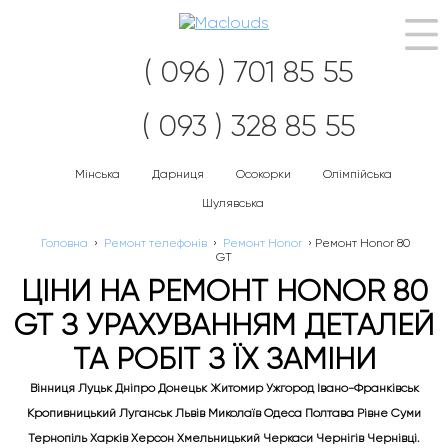
Наві
( 096 ) 701 85 55
( 093 ) 328 85 55
Мінська
Дарниця
Осокорки
Олімпійська
Шулявська
Головна
›
Ремонт телефонів
›
Ремонт Honor
›
Ремонт Honor 80
GT
ЦІНИ НА РЕМОНТ HONOR 80
GT З УРАХУВАННЯМ ДЕТАЛЕЙ
ТА РОБІТ З ЇХ ЗАМІНИ
Вінниця Луцьк Дніпро Донецьк Житомир Ужгород Івано-Франківськ
Кропивницький Луганськ Львів Миколаїв Одеса Полтава Рівне Суми
Тернопіль Харків Херсон Хмельницький Черкаси Чернігів Чернівці.