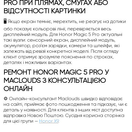
PRO ПРИ ПЛЯМАХ, СМУГАХ АБО
ВІДСУТНОСТІ КАРТИНКИ
🖥️ Якщо екран темніє, мерехтить, не реагує на дотики
або показує кольорові лінії, перевіряється весь
дисплейний модуль. Для Honor Magic 5 Pro актуальні
такі вузли: сенсорний екран, дисплейний модуль,
акумулятор, роз’єм зарядки, камери та шлейфи, які
залежать від ревізії конкретної моделі. Після огляду
клієнт отримує зрозуміле пояснення по строках,
деталях і можливих варіантах.
РЕМОНТ HONOR MAGIC 5 PRO У
MACLOUDS З КОНСУЛЬТАЦІЄЮ
ОНЛАЙН
⚙️ Онлайн-консультант Maclouds швидко відповідає
на сайті, приймає фото пошкодження та підказує, чи є
деталь у наявності. Для клієнтів з інших міст доступна
відправка Новою Поштою. Сусідня корисна сторінка
для цієї групи —
Honor X9
.