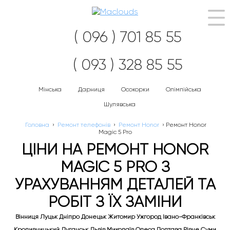
Наві
( 096 ) 701 85 55
( 093 ) 328 85 55
Мінська
Дарниця
Осокорки
Олімпійська
Шулявська
Головна
›
Ремонт телефонів
›
Ремонт Honor
›
Ремонт Honor
Magic 5 Pro
ЦІНИ НА РЕМОНТ HONOR
MAGIC 5 PRO З
УРАХУВАННЯМ ДЕТАЛЕЙ ТА
РОБІТ З ЇХ ЗАМІНИ
Вінниця Луцьк Дніпро Донецьк Житомир Ужгород Івано-Франківськ
Кропивницький Луганськ Львів Миколаїв Одеса Полтава Рівне Суми