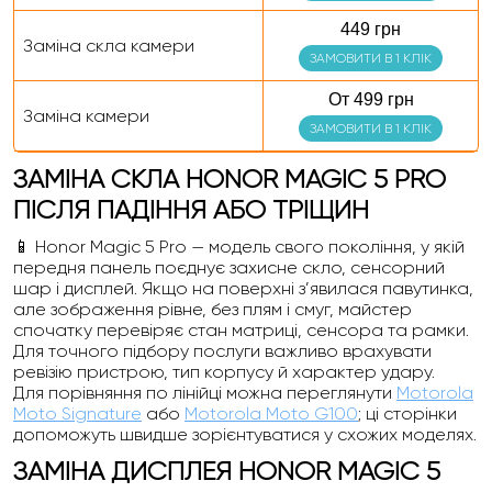
449 грн
Заміна скла камери
ЗАМОВИТИ В 1 КЛІК
От 499 грн
Заміна камери
ЗАМОВИТИ В 1 КЛІК
ЗАМІНА СКЛА HONOR MAGIC 5 PRO
ПІСЛЯ ПАДІННЯ АБО ТРІЩИН
📱 Honor Magic 5 Pro — модель свого покоління, у якій
передня панель поєднує захисне скло, сенсорний
шар і дисплей. Якщо на поверхні з’явилася павутинка,
але зображення рівне, без плям і смуг, майстер
спочатку перевіряє стан матриці, сенсора та рамки.
Для точного підбору послуги важливо врахувати
ревізію пристрою, тип корпусу й характер удару.
Для порівняння по лінійці можна переглянути
Motorola
Moto Signature
або
Motorola Moto G100
; ці сторінки
допоможуть швидше зорієнтуватися у схожих моделях.
ЗАМІНА ДИСПЛЕЯ HONOR MAGIC 5