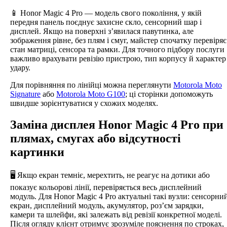
📱 Honor Magic 4 Pro — модель свого покоління, у якій
передня панель поєднує захисне скло, сенсорний шар і
дисплей. Якщо на поверхні з’явилася павутинка, але
зображення рівне, без плям і смуг, майстер спочатку перевіряє
стан матриці, сенсора та рамки. Для точного підбору послуги
важливо врахувати ревізію пристрою, тип корпусу й характер
удару.
Для порівняння по лінійці можна переглянути
Motorola Moto
Signature
або
Motorola Moto G100
; ці сторінки допоможуть
швидше зорієнтуватися у схожих моделях.
Заміна дисплея Honor Magic 4 Pro при
плямах, смугах або відсутності
картинки
🖥️ Якщо екран темніє, мерехтить, не реагує на дотики або
показує кольорові лінії, перевіряється весь дисплейний
модуль. Для Honor Magic 4 Pro актуальні такі вузли: сенсорни
екран, дисплейний модуль, акумулятор, роз’єм зарядки,
камери та шлейфи, які залежать від ревізії конкретної моделі.
Після огляду клієнт отримує зрозуміле пояснення по строках,