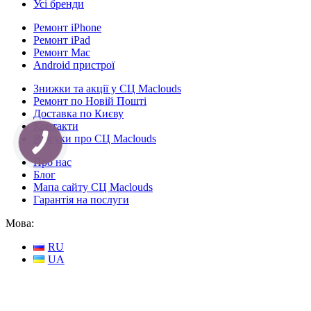
Усі бренди
Ремонт iPhone
Ремонт iPad
Ремонт Mac
Android пристрої
Знижки та акції у СЦ Maclouds
Ремонт по Новій Пошті
Доставка по Києву
Контакти
Відгуки про СЦ Maclouds
КНОПКА
СВЯЗИ
Про нас
Блог
Мапа сайту СЦ Maclouds
Гарантія на послуги
Мова:
RU
UA