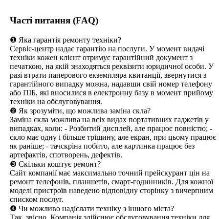
Часті питання (FAQ)
❶ Яка гарантія ремонту техніки?
Сервіс-центр надає гарантію на послуги. У момент видачі
техніки кожен клієнт отримує гарантійний документ з
печаткою, на якій знаходяться реквізити юридичної особи. У
разі втрати паперового екземпляра квитанції, звернутися з
гарантійного випадку можна, надавши свій номер телефону
або ПІБ, які вносилися в електронну базу в момент прийому
техніки на обслуговування.
❷ Як зрозуміти, що можлива заміна скла?
Заміна скла можлива на всіх видах портативних гаджетів у
випадках, коли: - Розбитий дисплей, але працює повністю; -
скло має одну і більше тріщину, але екран, при цьому працює
як раніше; - тачскріна побито, але картинка працює без
артефактів, спотворень, дефектів.
❸ Скільки коштує ремонт?
Сайт компанії має максимально точний прейскурант цін на
ремонт телефонів, планшетів, смарт-годинників. Для кожної
моделі пристроїв наведено відповідну сторінку з вичерпним
списком послуг.
❹ Чи можливо надіслати техніку з іншого міста?
Так, звісно. Компанія здійснює обслуговування техніки для