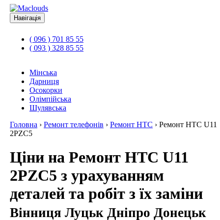
Навігація
( 096 ) 701 85 55
( 093 ) 328 85 55
Мінська
Дарниця
Осокорки
Олімпійська
Шулявська
Головна
›
Ремонт телефонів
›
Ремонт HTC
›
Ремонт HTC U11
2PZC5
Ціни на Ремонт HTC U11
2PZC5 з урахуванням
деталей та робіт з їх заміни
Вінниця Луцьк Дніпро Донецьк