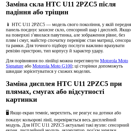
Заміна скла HTC U11 2PZC5 після
падіння або тріщин
📱 HTC U11 2PZC5 — модель свого покоління, у якій передня
панель поєднує захисне скло, сенсорний шар і дисплей. Якщо
на поверхні з’явилася павутинка, але зображення рівне, без
плям і смуг, майстер спочатку перевіряє стан матриці, сенсора
та рамки. Для точного підбору послуги важливо врахувати
ревізію пристрою, тип корпусу й характер удару.
Для порівняння по лінійці можна переглянути
Motorola Moto
Signature
або
Motorola Moto G100
; ці сторінки допоможуть
швидше зорієнтуватися у схожих моделях.
Заміна дисплея HTC U11 2PZC5 при
плямах, смугах або відсутності
картинки
🖥️ Якщо екран темніє, мерехтить, не реагує на дотики або
показує кольорові лінії, перевіряється весь дисплейний
модуль. Для HTC U11 2PZC5 актуальні такі вузли: сенсорний
екран, дисплейний модуль, акумулятор, роз’єм зарядки,