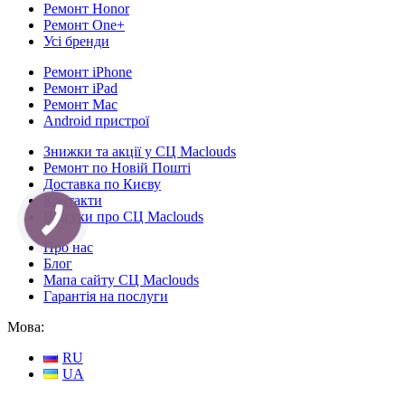
Ремонт Honor
Ремонт One+
Усі бренди
Ремонт iPhone
Ремонт iPad
Ремонт Mac
Android пристрої
Знижки та акції у СЦ Maclouds
Ремонт по Новій Пошті
Доставка по Києву
Контакти
Відгуки про СЦ Maclouds
КНОПКА
СВЯЗИ
Про нас
Блог
Мапа сайту СЦ Maclouds
Гарантія на послуги
Мова:
RU
UA