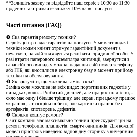
**Залишіть заявку та відвідайте наш сервіс з 10:30 до 11:30
щоденно та отримайте знижку 10% на всі послуги
Часті питання (FAQ)
❶ Яка гарантія ремонту техніки?
Сервіс-центр надає гарантію на послуги. У момент видачі
техніки кожен клієнт отримує гарантійний документ з
печаткою, на якій знаходяться реквізити юридичної особи. У
разі втрати паперового екземпляра квитанції, звернутися з
гарантійного випадку можна, надавши свій номер телефону
або ПІБ, які вносилися в електронну базу в момент прийому
техніки на обслуговування.
❷ Як зрозуміти, що можлива заміна скла?
Заміна скла можлива на всіх видах портативних гаджетів у
випадках, коли: - Розбитий дисплей, але працює повністю; -
скло має одну і більше тріщину, але екран, при цьому працює
як раніше; - тачскріна побито, але картинка працює без
артефактів, спотворень, дефектів.
❸ Скільки коштує ремонт?
Сайт компанії має максимально точний прейскурант цін на
ремонт телефонів, планшетів, смарт-годинників. Для кожної
моделі пристроїв наведено відповідну сторінку з вичерпним
списком послуг.