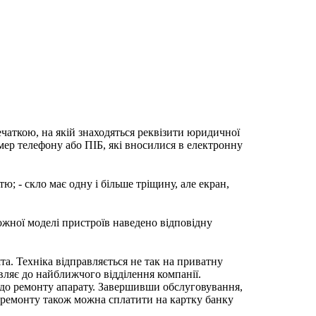
ечаткою, на якій знаходяться реквізити юридичної
мер телефону або ПІБ, які вносилися в електронну
; - скло має одну і більше тріщину, але екран,
ожної моделі пристроїв наведено відповідну
та. Техніка відправляється не так на приватну
вляє до найближчого відділення компанії.
 до ремонту апарату. Завершивши обслуговування,
ь ремонту також можна сплатити на картку банку