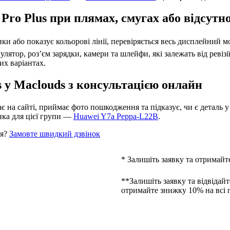
Pro Plus при плямах, смугах або відсутн
тики або показує кольорові лінії, перевіряється весь дисплейний м
ятор, роз’єм зарядки, камери та шлейфи, які залежать від ревізі
их варіантах.
s у Maclouds з консультацією онлайн
 на сайті, приймає фото пошкодження та підказує, чи є деталь у 
нка для цієї групи —
Huawei Y7a Peppa-L22B
.
ня?
Замовте швидкий дзвінок
* Залишіть заявку та отримайт
**Залишіть заявку та відвідайт
отримайте знижку 10% на всі 