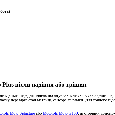
обота)
 Plus після падіння або тріщин
ння, у якій передня панель поєднує захисне скло, сенсорний шар
початку перевіряє стан матриці, сенсора та рамки. Для точного пі
orola Moto Signature
або
Motorola Moto G100
; ці сторінки допом