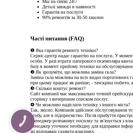
Мы на связи 24\7
Деталі завжди в наявності
Гарантія на послуги
90% ремонтів за 30-50 хвилин
Часті питання (FAQ)
❶ Яка гарантія ремонту техніки?
Сервіс-центр надає гарантію на послуги. У момен
особи. У разі втрати паперового екземпляра квита
базу в момент прийому техніки на обслуговуванн
❷ Як зрозуміти, що можлива заміна скла?
Заміна скла можлива на всіх видах портативних га
при цьому працює як раніше; - тачскріна побито, 
❸ Скільки коштує ремонт?
Сайт компанії має максимально точний прейскуран
сторінку з вичерпним списком послуг.
❹ Чи можливо надіслати техніку з іншого міста?
Так, звісно. Компанія здійснює обслуговування те
особу, але в підприємство. Після прибуття пристр
Менеджер розпаковує посилку та зв'язується з вл
КНОПКА
СВЯЗИ
менеджер уточнює необхідну для відправки інформ
до відправки гаджета власнику.