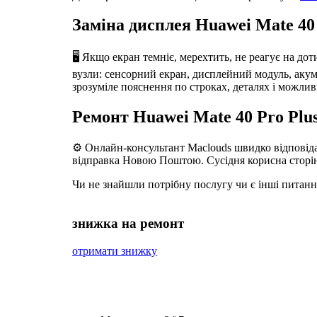
Заміна дисплея Huawei Mate 40 
🖥️ Якщо екран темніє, мерехтить, не реагує на до
вузли: сенсорний екран, дисплейний модуль, акумул
зрозуміле пояснення по строках, деталях і можлив
Ремонт Huawei Mate 40 Pro Plu
⚙️ Онлайн-консультант Maclouds швидко відповідає
відправка Новою Поштою. Сусідня корисна сторі
Чи не знайшли потрібну послугу чи є інші питан
знижка на ремонт
отримати знижку