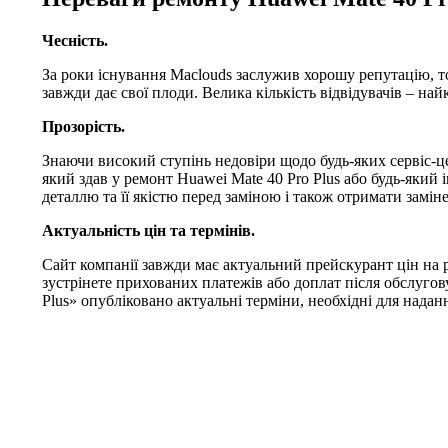
Чесність.
За роки існування Maclouds заслужив хорошу репутацію, т
завжди дає свої плоди. Велика кількість відвідувачів – на
Прозорість.
Знаючи високий ступінь недовіри щодо будь-яких сервіс-це
який здав у ремонт Huawei Mate 40 Pro Plus або будь-який
деталлю та її якістю перед заміною і також отримати заміне
Актуальність цін та термінів.
Сайт компанії завжди має актуальний прейскурант цін на р
зустрінете прихованих платежів або доплат після обслугов
Plus» опубліковано актуальні терміни, необхідні для надан