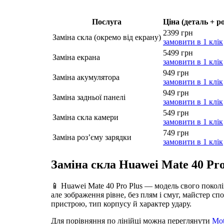
Послуга
Ціна (деталь + р
2399 грн
Заміна скла (окремо від екрану)
замовити в 1 клік
5499 грн
Заміна екрана
замовити в 1 клік
949 грн
Заміна акумулятора
замовити в 1 клік
949 грн
Заміна задньої панелі
замовити в 1 клік
549 грн
Заміна скла камери
замовити в 1 клік
749 грн
Заміна роз’єму зарядки
замовити в 1 клік
Заміна скла Huawei Mate 40 Pro
📱 Huawei Mate 40 Pro Plus — модель свого поколі
але зображення рівне, без плям і смуг, майстер с
пристрою, тип корпусу й характер удару.
Для порівняння по лінійці можна переглянути
Mot