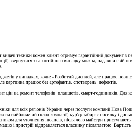
т видачі техніки кожен клієнт отримує гарантійний документ з п
нції, звернутися з гарантійного випадку можна, надавши свій но
я.
джетів у випадках, коли: - Розбитий дисплей, але працює повністю
але картинка працює без артефактів, спотворень, дефектів.
т цін на ремонт телефонів, планшетів, смарт-годинників. Для к
хніки для всіх регіонів України через послуги компанії Нова Пош
ою на найближчий склад компанії, кур'єр забирає посилку і доста
асником для уточнення нюансів, після чого майстри приступають
ацію і пристрій відправляється власнику післяплатою. Вартіст