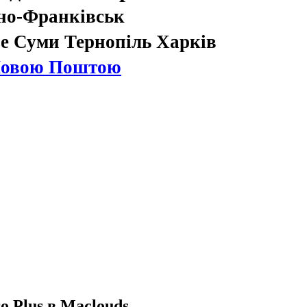
но-Франківськ
е Суми Тернопіль Харків
Новою Поштою
o Plus в Maclouds