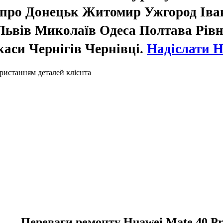
іпро Донецьк Житомир Ужгород Іва
ьвів Миколаїв Одеса Полтава Рівн
аси Чернігів Чернівці.
Надіслати 
ристанням деталей клієнта
Переваги ремонту Huawei Mate 40 Pr