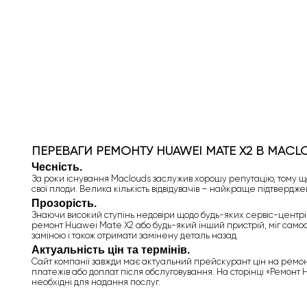
ПЕРЕВАГИ РЕМОНТУ HUAWEI MATE X2 В MACL
Чесність.
За роки існування Maclouds заслужив хорошу репутацію, тому що
свої плоди. Велика кількість відвідувачів – найкраще підтвердже
Прозорість.
Знаючи високий ступінь недовіри щодо будь-яких сервіс-центрів, 
ремонт Huawei Mate X2 або будь-який інший пристрій, міг самос
заміною і також отримати замінену деталь назад.
Актуальність цін та термінів.
Сайт компанії завжди має актуальний прейскурант цін на ремон
платежів або доплат після обслуговування. На сторінці «Ремонт 
необхідні для надання послуг.