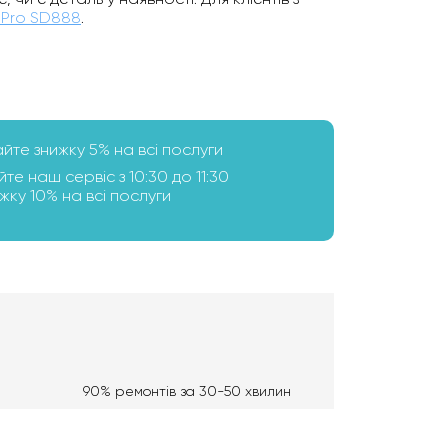
 Pro SD888
.
айте знижку 5% на всі послуги
йте наш сервіс з 10:30 до 11:30
ку 10% на всі послуги
90% ремонтів за 30-50 хвилин