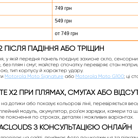
749 грн
549 грн
от 749 грн
2 ПІСЛЯ ПАДІННЯ АБО ТРІЩИН
я, у якій передня панель поєднує захисне скло, сенсорни
, без плям і смуг, майстер спочатку перевіряє стан матри
ою, тип корпусу й характер удару.
ти
Motorola Moto Signature
або
Motorola Moto G100
; ці 
TE X2 ПРИ ПЛЯМАХ, СМУГАХ АБО ВІДСУ
є на дотики або показує кольорові лінії, перевіряється ве
плейний модуль, акумулятор, роз’єм зарядки, камери та шле
іле пояснення по строках, деталях і можливих варіантах.
MACLOUDS З КОНСУЛЬТАЦІЄЮ ОНЛАЙН
овідає на сайті, приймає фото пошкодження та підказує, ч