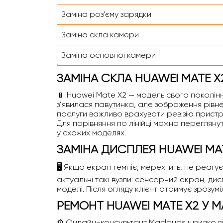
Заміна роз’єму зарядки
Заміна скла камери
Заміна основної камери
ЗАМІНА СКЛА HUAWEI MATE X
📱 Huawei Mate X2 — модель свого поколінн
з’явилася павутинка, але зображення рівне
послуги важливо врахувати ревізію пристр
Для порівняння по лінійці можна перегляну
у схожих моделях.
ЗАМІНА ДИСПЛЕЯ HUAWEI MA
🖥️ Якщо екран темніє, мерехтить, не реагу
актуальні такі вузли: сенсорний екран, дис
моделі. Після огляду клієнт отримує зрозум
РЕМОНТ HUAWEI MATE X2 У 
⚙️ Онлайн-консультант Maclouds швидко відп