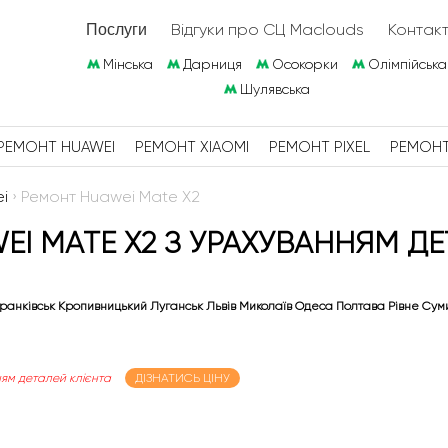
Відгуки про СЦ Maclouds
Контак
Послуги
Мінська
Дарниця
Осокорки
Олімпійська
Шулявська
РЕМОНТ HUAWEI
РЕМОНТ XIAOMI
РЕМОНТ PIXEL
РЕМОН
i
›
Ремонт Huawei Mate X2
I MATE X2 З УРАХУВАННЯМ ДЕТ
ранківськ Кропивницький Луганськ Львів Миколаїв Одеса Полтава Рівне Сум
ям деталей клієнта
ДІЗНАТИСЬ ЦІНУ