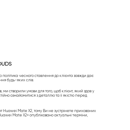
OUDS
 політика чесного ставлення до клієнта завжди дає
ння будь-яких слів.
ми створили умови для того, щоб клієнт, який здав у
тійно ознайомитися з деталлю та її якістю перед
т Huawei Mate X2, тому Ви не зустрінете прихованих
Huawei Mate X2» опубліковано актуальні терміни,