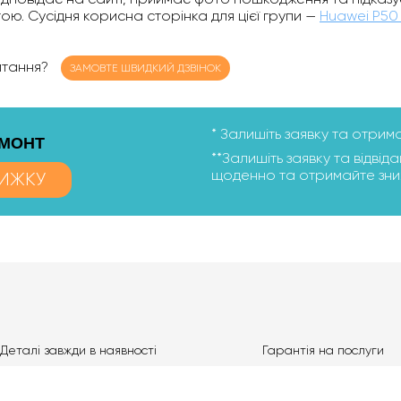
ю. Сусідня корисна сторінка для цієї групи —
Huawei P50
питання?
ЗАМОВТЕ ШВИДКИЙ ДЗВІНОК
* Залишіть заявку та отрим
ЕМОНТ
**Залишіть заявку та відвіда
щоденно та отримайте зниж
ИЖКУ
Деталі завжди в наявності
Гарантія на послуги