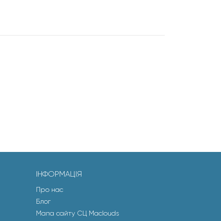
ІНФОРМАЦІЯ
Про нас
Блог
Мапа сайту СЦ Maclouds