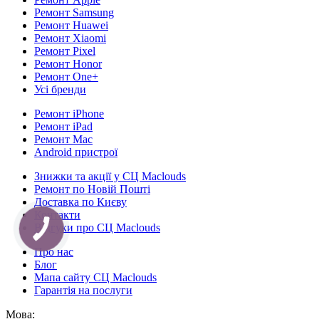
Ремонт Samsung
Ремонт Huawei
Ремонт Xiaomi
Ремонт Pixel
Ремонт Honor
Ремонт One+
Усі бренди
Ремонт iPhone
Ремонт iPad
Ремонт Mac
Android пристрої
Знижки та акції у СЦ Maclouds
Ремонт по Новій Пошті
Доставка по Києву
Контакти
Відгуки про СЦ Maclouds
КНОПКА
СВЯЗИ
Про нас
Блог
Мапа сайту СЦ Maclouds
Гарантія на послуги
Мова: