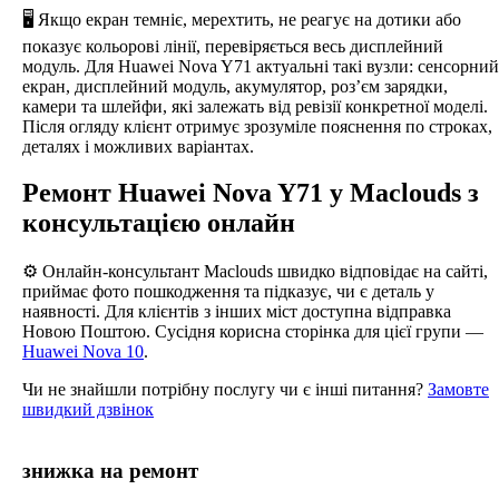
🖥️ Якщо екран темніє, мерехтить, не реагує на дотики або
показує кольорові лінії, перевіряється весь дисплейний
модуль. Для Huawei Nova Y71 актуальні такі вузли: сенсорний
екран, дисплейний модуль, акумулятор, роз’єм зарядки,
камери та шлейфи, які залежать від ревізії конкретної моделі.
Після огляду клієнт отримує зрозуміле пояснення по строках,
деталях і можливих варіантах.
Ремонт Huawei Nova Y71 у Maclouds з
консультацією онлайн
⚙️ Онлайн-консультант Maclouds швидко відповідає на сайті,
приймає фото пошкодження та підказує, чи є деталь у
наявності. Для клієнтів з інших міст доступна відправка
Новою Поштою. Сусідня корисна сторінка для цієї групи —
Huawei Nova 10
.
Чи не знайшли потрібну послугу чи є інші питання?
Замовте
швидкий дзвінок
знижка на ремонт