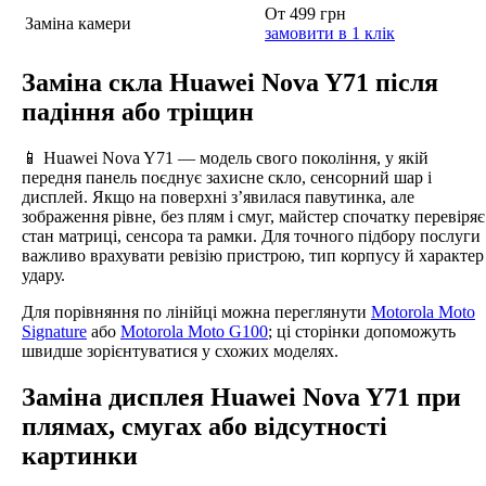
От 499 грн
Заміна камери
замовити в 1 клік
Заміна скла Huawei Nova Y71 після
падіння або тріщин
📱 Huawei Nova Y71 — модель свого покоління, у якій
передня панель поєднує захисне скло, сенсорний шар і
дисплей. Якщо на поверхні з’явилася павутинка, але
зображення рівне, без плям і смуг, майстер спочатку перевіряє
стан матриці, сенсора та рамки. Для точного підбору послуги
важливо врахувати ревізію пристрою, тип корпусу й характер
удару.
Для порівняння по лінійці можна переглянути
Motorola Moto
Signature
або
Motorola Moto G100
; ці сторінки допоможуть
швидше зорієнтуватися у схожих моделях.
Заміна дисплея Huawei Nova Y71 при
плямах, смугах або відсутності
картинки