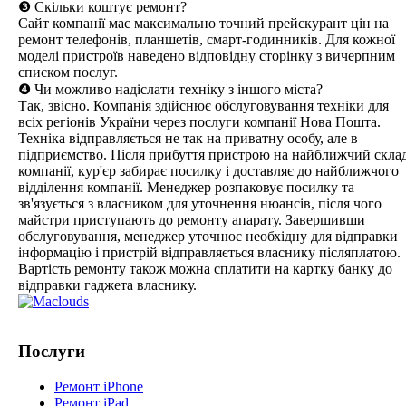
❸ Скільки коштує ремонт?
Сайт компанії має максимально точний прейскурант цін на
ремонт телефонів, планшетів, смарт-годинників. Для кожної
моделі пристроїв наведено відповідну сторінку з вичерпним
списком послуг.
❹ Чи можливо надіслати техніку з іншого міста?
Так, звісно. Компанія здійснює обслуговування техніки для
всіх регіонів України через послуги компанії Нова Пошта.
Техніка відправляється не так на приватну особу, але в
підприємство. Після прибуття пристрою на найближчий скла
компанії, кур'єр забирає посилку і доставляє до найближчого
відділення компанії. Менеджер розпаковує посилку та
зв'язується з власником для уточнення нюансів, після чого
майстри приступають до ремонту апарату. Завершивши
обслуговування, менеджер уточнює необхідну для відправки
інформацію і пристрій відправляється власнику післяплатою.
Вартість ремонту також можна сплатити на картку банку до
відправки гаджета власнику.
Послуги
Ремонт iPhone
Ремонт iPad