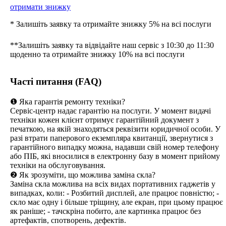
отримати знижку
* Залишіть заявку та отримайте знижку 5% на всі послуги
**Залишіть заявку та відвідайте наш сервіс з 10:30 до 11:30
щоденно та отримайте знижку 10% на всі послуги
Часті питання (FAQ)
❶ Яка гарантія ремонту техніки?
Сервіс-центр надає гарантію на послуги. У момент видачі
техніки кожен клієнт отримує гарантійний документ з
печаткою, на якій знаходяться реквізити юридичної особи. У
разі втрати паперового екземпляра квитанції, звернутися з
гарантійного випадку можна, надавши свій номер телефону
або ПІБ, які вносилися в електронну базу в момент прийому
техніки на обслуговування.
❷ Як зрозуміти, що можлива заміна скла?
Заміна скла можлива на всіх видах портативних гаджетів у
випадках, коли: - Розбитий дисплей, але працює повністю; -
скло має одну і більше тріщину, але екран, при цьому працює
як раніше; - тачскріна побито, але картинка працює без
артефактів, спотворень, дефектів.