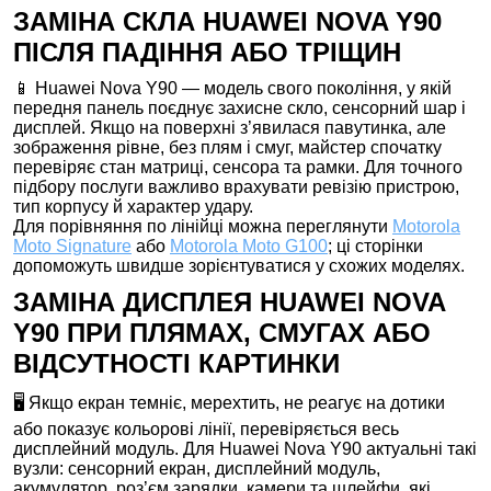
ЗАМІНА СКЛА HUAWEI NOVA Y90
ПІСЛЯ ПАДІННЯ АБО ТРІЩИН
📱 Huawei Nova Y90 — модель свого покоління, у якій
передня панель поєднує захисне скло, сенсорний шар і
дисплей. Якщо на поверхні з’явилася павутинка, але
зображення рівне, без плям і смуг, майстер спочатку
перевіряє стан матриці, сенсора та рамки. Для точного
підбору послуги важливо врахувати ревізію пристрою,
тип корпусу й характер удару.
Для порівняння по лінійці можна переглянути
Motorola
Moto Signature
або
Motorola Moto G100
; ці сторінки
допоможуть швидше зорієнтуватися у схожих моделях.
ЗАМІНА ДИСПЛЕЯ HUAWEI NOVA
Y90 ПРИ ПЛЯМАХ, СМУГАХ АБО
ВІДСУТНОСТІ КАРТИНКИ
🖥️ Якщо екран темніє, мерехтить, не реагує на дотики
або показує кольорові лінії, перевіряється весь
дисплейний модуль. Для Huawei Nova Y90 актуальні такі
вузли: сенсорний екран, дисплейний модуль,
акумулятор, роз’єм зарядки, камери та шлейфи, які