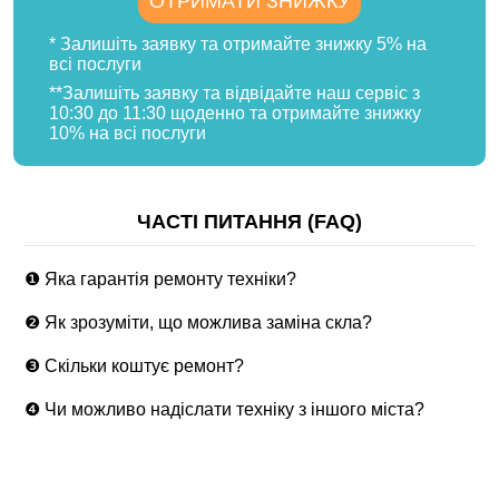
ОТРИМАТИ ЗНИЖКУ
* Залишіть заявку та отримайте знижку 5% на
всі послуги
**Залишіть заявку та відвідайте наш сервіс з
10:30 до 11:30 щоденно та отримайте знижку
10% на всі послуги
ЧАСТІ ПИТАННЯ (FAQ)
❶ Яка гарантія ремонту техніки?
❷ Як зрозуміти, що можлива заміна скла?
❸ Скільки коштує ремонт?
❹ Чи можливо надіслати техніку з іншого міста?