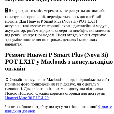
🖥️ Якщо екран темніє, мерехтить, не реагує на дотики або
показує кольорові лінії, перевіряється весь дисплейний
модуль. Для Huawei P Smart Plus (Nova 3i) POT-LX1T
актуальні такі вузли: сенсорний екран, дисплейний модуль,
акумулятор, роз’єм зарядки, камери та шлейфи, які залежать
від ревізії конкретної моделі. Після огляду клієнт отримує
зрозуміле пояснення по строках, деталях і можливих
варіантах.
Ремонт Huawei P Smart Plus (Nova 3i)
POT-LX1T у Maclouds з консультацією
онлайн
⚙️ Онлайн-консультант Maclouds швидко відповідає на сайті,
приймає фото пошкодження та підказує, чи є деталь у
наявності. Для клієнтів з інших міст доступна відправка
Новою Поштою. Сусідня корисна сторінка для цієї групи —
Huawei Mate 30 ELE-L29
.
Чи не знайшли потрібну послугу чи є інші питання?
Замовте
швидкий дзвінок