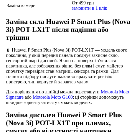
От 499 грн
Заміна камери
замовити в 1 клік
Заміна скла Huawei P Smart Plus (Nova
3i) POT-LX1T після падіння або
тріщин
📱 Huawei P Smart Plus (Nova 3i) POT-LX1T — модель свого
покоління, у якій передня панель поєднує захисне скло,
сенсорний шар і дисплей. Якщо на поверхні з’явилася
павутинка, але зображення рівне, без плям і смуг, майстер
спочатку перевіряє стан матриці, сенсора та рамки. Для
точного підбору послуги важливо врахувати ревізію
пристрою, тип корпусу й характер удару.
Для порівняння по лінійці можна переглянути
Motorola Moto
Signature
або
Motorola Moto G100
; ці сторінки допоможуть
швидше зорієнтуватися у схожих моделях.
Заміна дисплея Huawei P Smart Plus
(Nova 3i) POT-LX1T при плямах,
смугах або відсутності картинки