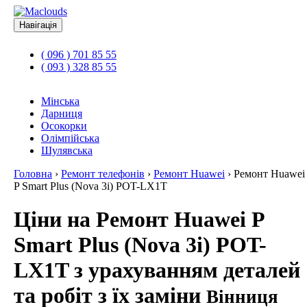
Навігація
( 096 ) 701 85 55
( 093 ) 328 85 55
Мінська
Дарниця
Осокорки
Олімпійська
Шулявська
Головна
›
Ремонт телефонів
›
Ремонт Huawei
›
Ремонт Huawei
P Smart Plus (Nova 3i) POT-LX1T
Ціни на Ремонт Huawei P
Smart Plus (Nova 3i) POT-
LX1T з урахуванням деталей
та робіт з їх заміни
Вінниця