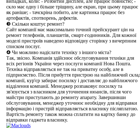
випадках, коли: - Розбитий дисплей, але працює повністю; -
скло має одну і більше тріщину, але екран, при цьому працює
як раніше; - тачскріна побито, але картинка працює без
артефактів, спотворень, дефектів.
❸ Скільки коштує ремонт?
Сайт компанії має максимально точний прейскурант цін на
ремонт телефонів, планшетів, смарт-годинників. Для кожної
моделі пристроїв наведено відповідну сторінку з вичерпним
списком послуг.
❹ Чи можливо надіслати техніку з іншого міста?
Так, звісно. Компанія здійснює обслуговування техніки для
всіх регіонів України через послуги компанії Нова Пошта.
Техніка відправляється не так на приватну особу, але в
підприємство. Після прибуття пристрою на найближчий скла
компанії, кур'єр забирає посилку і доставляє до найближчого
відділення компанії. Менеджер розпаковує посилку та
зв'язується з власником для уточнення нюансів, після чого
майстри приступають до ремонту апарату. Завершивши
обслуговування, менеджер уточнює необхідну для відправки
інформацію і пристрій відправляється власнику післяплатою.
Вартість ремонту також можна сплатити на картку банку до
відправки гаджета власнику.