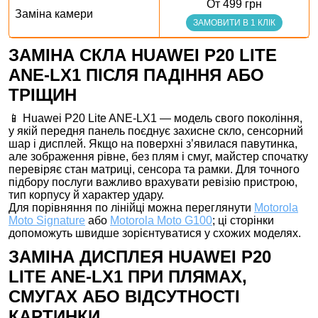
От 499 грн
Заміна камери
ЗАМОВИТИ В 1 КЛІК
ЗАМІНА СКЛА HUAWEI P20 LITE
ANE-LX1 ПІСЛЯ ПАДІННЯ АБО
ТРІЩИН
📱 Huawei P20 Lite ANE-LX1 — модель свого покоління,
у якій передня панель поєднує захисне скло, сенсорний
шар і дисплей. Якщо на поверхні з’явилася павутинка,
але зображення рівне, без плям і смуг, майстер спочатку
перевіряє стан матриці, сенсора та рамки. Для точного
підбору послуги важливо врахувати ревізію пристрою,
тип корпусу й характер удару.
Для порівняння по лінійці можна переглянути
Motorola
Moto Signature
або
Motorola Moto G100
; ці сторінки
допоможуть швидше зорієнтуватися у схожих моделях.
ЗАМІНА ДИСПЛЕЯ HUAWEI P20
LITE ANE-LX1 ПРИ ПЛЯМАХ,
СМУГАХ АБО ВІДСУТНОСТІ
КАРТИНКИ