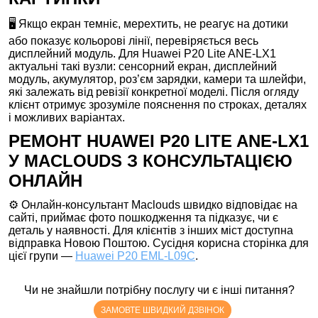
🖥️ Якщо екран темніє, мерехтить, не реагує на дотики
або показує кольорові лінії, перевіряється весь
дисплейний модуль. Для Huawei P20 Lite ANE-LX1
актуальні такі вузли: сенсорний екран, дисплейний
модуль, акумулятор, роз’єм зарядки, камери та шлейфи,
які залежать від ревізії конкретної моделі. Після огляду
клієнт отримує зрозуміле пояснення по строках, деталях
і можливих варіантах.
РЕМОНТ HUAWEI P20 LITE ANE-LX1
У MACLOUDS З КОНСУЛЬТАЦІЄЮ
ОНЛАЙН
⚙️ Онлайн-консультант Maclouds швидко відповідає на
сайті, приймає фото пошкодження та підказує, чи є
деталь у наявності. Для клієнтів з інших міст доступна
відправка Новою Поштою. Сусідня корисна сторінка для
цієї групи —
Huawei P20 EML-L09C
.
Чи не знайшли потрібну послугу чи є інші питання?
ЗАМОВТЕ ШВИДКИЙ ДЗВІНОК