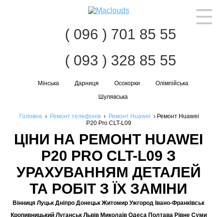
Наві
( 096 ) 701 85 55
( 093 ) 328 85 55
Мінська
Дарниця
Осокорки
Олімпійська
Шулявська
Головна
›
Ремонт телефонів
›
Ремонт Huawei
›
Ремонт Huawei
P20 Pro CLT-L09
ЦІНИ НА РЕМОНТ HUAWEI
P20 PRO CLT-L09 З
УРАХУВАННЯМ ДЕТАЛЕЙ
ТА РОБІТ З ЇХ ЗАМІНИ
Вінниця Луцьк Дніпро Донецьк Житомир Ужгород Івано-Франківськ
Кропивницький Луганськ Львів Миколаїв Одеса Полтава Рівне Суми