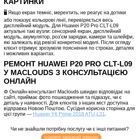
КАРТИНКИ
🖥️ Якщо екран темніє, мерехтить, не реагує на дотики
або показує кольорові лінії, перевіряється весь
дисплейний модуль. Для Huawei P20 Pro CLT-L09
актуальні такі вузли: сенсорний екран, дисплейний
модуль, акумулятор, роз’єм зарядки, камери та шлейфи,
які залежать від ревізії конкретної моделі. Після огляду
клієнт отримує зрозуміле пояснення по строках, деталях
і можливих варіантах.
РЕМОНТ HUAWEI P20 PRO CLT-L09
У MACLOUDS З КОНСУЛЬТАЦІЄЮ
ОНЛАЙН
⚙️ Онлайн-консультант Maclouds швидко відповідає на
сайті, приймає фото пошкодження та підказує, чи є
деталь у наявності. Для клієнтів з інших міст доступна
відправка Новою Поштою. Сусідня корисна сторінка для
цієї групи —
Huawei Y6 Prime 2018 ATU-L31
.
Чи не знайшли потрібну послугу чи є інші питання?
ЗАМОВТЕ ШВИДКИЙ ДЗВІНОК