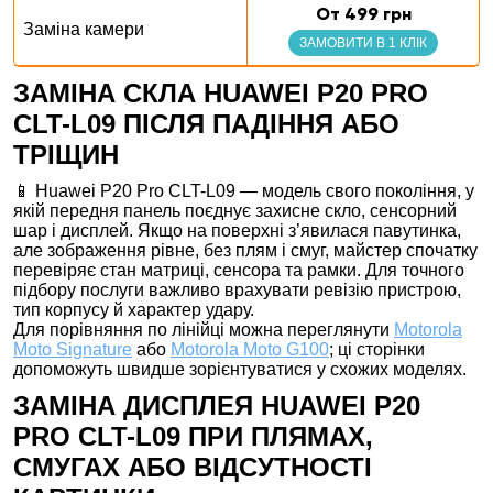
От 499 грн
Заміна камери
ЗАМОВИТИ В 1 КЛІК
ЗАМІНА СКЛА HUAWEI P20 PRO
CLT-L09 ПІСЛЯ ПАДІННЯ АБО
ТРІЩИН
📱 Huawei P20 Pro CLT-L09 — модель свого покоління, у
якій передня панель поєднує захисне скло, сенсорний
шар і дисплей. Якщо на поверхні з’явилася павутинка,
але зображення рівне, без плям і смуг, майстер спочатку
перевіряє стан матриці, сенсора та рамки. Для точного
підбору послуги важливо врахувати ревізію пристрою,
тип корпусу й характер удару.
Для порівняння по лінійці можна переглянути
Motorola
Moto Signature
або
Motorola Moto G100
; ці сторінки
допоможуть швидше зорієнтуватися у схожих моделях.
ЗАМІНА ДИСПЛЕЯ HUAWEI P20
PRO CLT-L09 ПРИ ПЛЯМАХ,
СМУГАХ АБО ВІДСУТНОСТІ