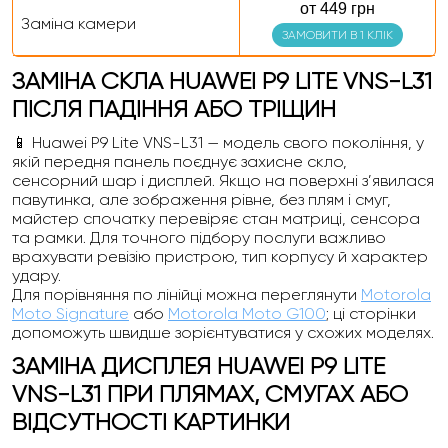
от 449 грн
Заміна камери
ЗАМОВИТИ В 1 КЛІК
ЗАМІНА СКЛА HUAWEI P9 LITE VNS-L31
ПІСЛЯ ПАДІННЯ АБО ТРІЩИН
📱 Huawei P9 Lite VNS-L31 — модель свого покоління, у
якій передня панель поєднує захисне скло,
сенсорний шар і дисплей. Якщо на поверхні з’явилася
павутинка, але зображення рівне, без плям і смуг,
майстер спочатку перевіряє стан матриці, сенсора
та рамки. Для точного підбору послуги важливо
врахувати ревізію пристрою, тип корпусу й характер
удару.
Для порівняння по лінійці можна переглянути
Motorola
Moto Signature
або
Motorola Moto G100
; ці сторінки
допоможуть швидше зорієнтуватися у схожих моделях.
ЗАМІНА ДИСПЛЕЯ HUAWEI P9 LITE
VNS-L31 ПРИ ПЛЯМАХ, СМУГАХ АБО
ВІДСУТНОСТІ КАРТИНКИ