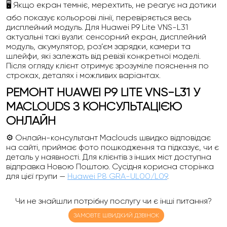
🖥️ Якщо екран темніє, мерехтить, не реагує на дотики
або показує кольорові лінії, перевіряється весь
дисплейний модуль. Для Huawei P9 Lite VNS-L31
актуальні такі вузли: сенсорний екран, дисплейний
модуль, акумулятор, роз’єм зарядки, камери та
шлейфи, які залежать від ревізії конкретної моделі.
Після огляду клієнт отримує зрозуміле пояснення по
строках, деталях і можливих варіантах.
РЕМОНТ HUAWEI P9 LITE VNS-L31 У
MACLOUDS З КОНСУЛЬТАЦІЄЮ
ОНЛАЙН
⚙️ Онлайн-консультант Maclouds швидко відповідає
на сайті, приймає фото пошкодження та підказує, чи є
деталь у наявності. Для клієнтів з інших міст доступна
відправка Новою Поштою. Сусідня корисна сторінка
для цієї групи —
Huawei P8 GRA-UL00/L09
.
Чи не знайшли потрібну послугу чи є інші питання?
ЗАМОВТЕ ШВИДКИЙ ДЗВІНОК