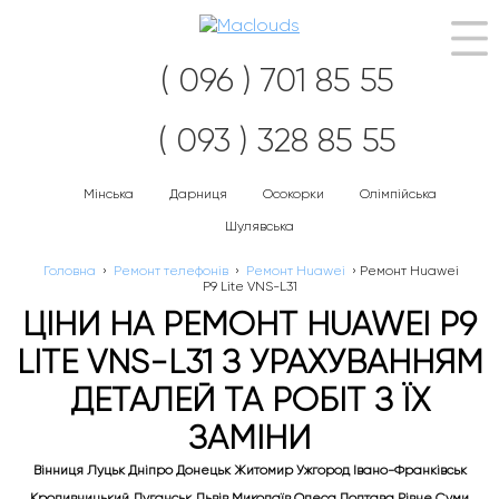
Наві
( 096 ) 701 85 55
( 093 ) 328 85 55
Мінська
Дарниця
Осокорки
Олімпійська
Шулявська
Головна
›
Ремонт телефонів
›
Ремонт Huawei
›
Ремонт Huawei
P9 Lite VNS-L31
ЦІНИ НА РЕМОНТ HUAWEI P9
LITE VNS-L31 З УРАХУВАННЯМ
ДЕТАЛЕЙ ТА РОБІТ З ЇХ
ЗАМІНИ
Вінниця Луцьк Дніпро Донецьк Житомир Ужгород Івано-Франківськ
Кропивницький Луганськ Львів Миколаїв Одеса Полтава Рівне Суми