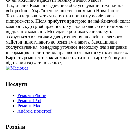
❹ Чи можливо надіслати техніку з іншого міста?
Так, звісно. Компанія здійснює обслуговування техніки для
всіх регіонів України через послуги компанії Нова Пошта.
Техніка відправляється не так на приватну особу, але в
підприємство. Після прибуття пристрою на найближчий скла
компанії, кур'єр забирає посилку і доставляє до найближчого
відділення компанії. Менеджер розпаковує посилку та
зв'язується з власником для уточнення нюансів, після чого
майстри приступають до ремонту апарату. Завершивши
обслуговування, менеджер уточнює необхідну для відправки
інформацію і пристрій відправляється власнику післяплатою.
Вартість ремонту також можна сплатити на картку банку до
відправки гаджета власнику.
Послуги
Ремонт iPhone
Ремонт iPad
Ремонт Mac
Android пристрої
Розділи