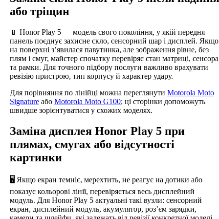
або тріщин
📱 Honor Play 5 — модель свого покоління, у якій передня
панель поєднує захисне скло, сенсорний шар і дисплей. Якщо
на поверхні з’явилася павутинка, але зображення рівне, без
плям і смуг, майстер спочатку перевіряє стан матриці, сенсора
та рамки. Для точного підбору послуги важливо врахувати
ревізію пристрою, тип корпусу й характер удару.
Для порівняння по лінійці можна переглянути
Motorola Moto
Signature
або
Motorola Moto G100
; ці сторінки допоможуть
швидше зорієнтуватися у схожих моделях.
Заміна дисплея Honor Play 5 при
плямах, смугах або відсутності
картинки
🖥️ Якщо екран темніє, мерехтить, не реагує на дотики або
показує кольорові лінії, перевіряється весь дисплейний
модуль. Для Honor Play 5 актуальні такі вузли: сенсорний
екран, дисплейний модуль, акумулятор, роз’єм зарядки,
камери та шлейфи, які залежать від ревізії конкретної моделі.