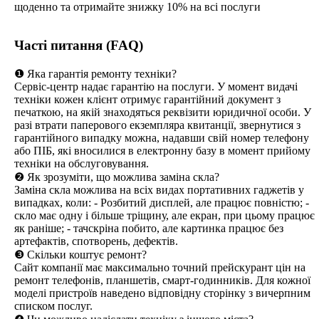
щоденно та отримайте знижку 10% на всі послуги
Часті питання (FAQ)
❶ Яка гарантія ремонту техніки?
Сервіс-центр надає гарантію на послуги. У момент видачі
техніки кожен клієнт отримує гарантійний документ з
печаткою, на якій знаходяться реквізити юридичної особи. У
разі втрати паперового екземпляра квитанції, звернутися з
гарантійного випадку можна, надавши свій номер телефону
або ПІБ, які вносилися в електронну базу в момент прийому
техніки на обслуговування.
❷ Як зрозуміти, що можлива заміна скла?
Заміна скла можлива на всіх видах портативних гаджетів у
випадках, коли: - Розбитий дисплей, але працює повністю; -
скло має одну і більше тріщину, але екран, при цьому працює
як раніше; - тачскріна побито, але картинка працює без
артефактів, спотворень, дефектів.
❸ Скільки коштує ремонт?
Сайт компанії має максимально точний прейскурант цін на
ремонт телефонів, планшетів, смарт-годинників. Для кожної
моделі пристроїв наведено відповідну сторінку з вичерпним
списком послуг.