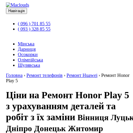
Навігація
( 096 ) 701 85 55
( 093 ) 328 85 55
Мінська
Дарниця
Осокорки
Олімпійська
Шулявська
Головна
›
Ремонт телефонів
›
Ремонт Huawei
›
Ремонт Honor
Play 5
Ціни на Ремонт Honor Play 5
з урахуванням деталей та
робіт з їх заміни
Вінниця Луць
Дніпро Донецьк Житомир