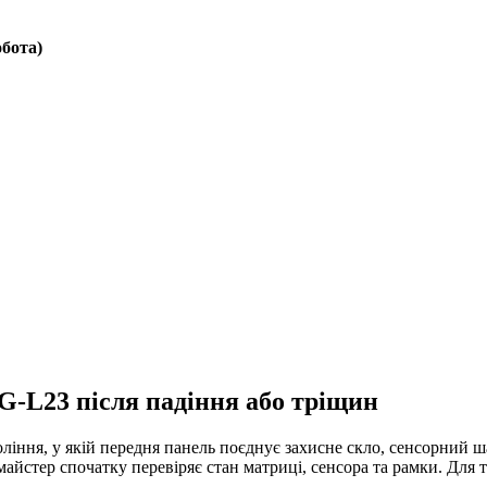
обота)
G-L23 після падіння або тріщин
ння, у якій передня панель поєднує захисне скло, сенсорний ша
, майстер спочатку перевіряє стан матриці, сенсора та рамки. Дл