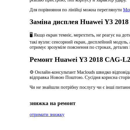
Для порівняння по лінійці можна переглянути
Mot
Заміна дисплея Huawei Y3 2018
🖥️ Якщо екран темніє, мерехтить, не реагує на д
такі вузли: сенсорний екран, дисплейний модуль, а
отримує зрозуміле пояснення по строках, деталях 
Ремонт Huawei Y3 2018 CAG-L23
⚙️ Онлайн-консультант Maclouds швидко відповідає
відправка Новою Поштою. Сусідня корисна сторі
Чи не знайшли потрібну послугу чи є інші питан
знижка на ремонт
отримати знижку