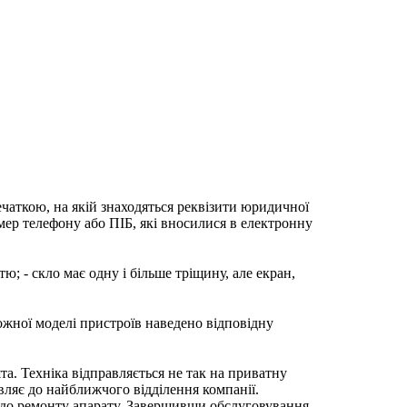
ечаткою, на якій знаходяться реквізити юридичної
мер телефону або ПІБ, які вносилися в електронну
; - скло має одну і більше тріщину, але екран,
ожної моделі пристроїв наведено відповідну
та. Техніка відправляється не так на приватну
вляє до найближчого відділення компанії.
 до ремонту апарату. Завершивши обслуговування,