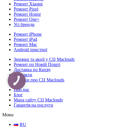
Ремонт Xiaomi
Ремонт Pixel
Ремонт Honor
Ремонт One+
Усі бренди
Ремонт iPhone
Ремонт iPad
Ремонт Mac
Android пристрої
Знижки та акції у СЦ Maclouds
Ремонт по Новій Пошті
Доставка по Києву
Контакти
Відгуки про СЦ Maclouds
КНОПКА
СВЯЗИ
Про нас
Блог
Мапа сайту СЦ Maclouds
Гарантія на послуги
Мова:
RU