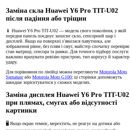
Заміна скла Huawei Y6 Pro TIT-U02
після падіння або тріщин
📱 Huawei Y6 Pro TIT-U02 — модель свого покоління, у якій
передня панель поєднує захисне скло, сенсорний шар і
дисплей. Якщо на поверхні з’явилася павутинка, але
зображення рівне, без плям і смуг, майстер спочатку перевіряє
стан матриці, сенсора та рамки. Для точного підбору послуги
важливо врахувати ревізію пристрою, тип корпусу й характер
удару.
Для порівняння по лінійці можна переглянути
Motorola Moto
Signature
або
Motorola Moto G100
; ці сторінки допоможуть
швидше зорієнтуватися у схожих моделях.
Заміна дисплея Huawei Y6 Pro TIT-U02
при плямах, смугах або відсутності
картинки
🖥️ Якщо екран темніє, мерехтить, не реагує на дотики або