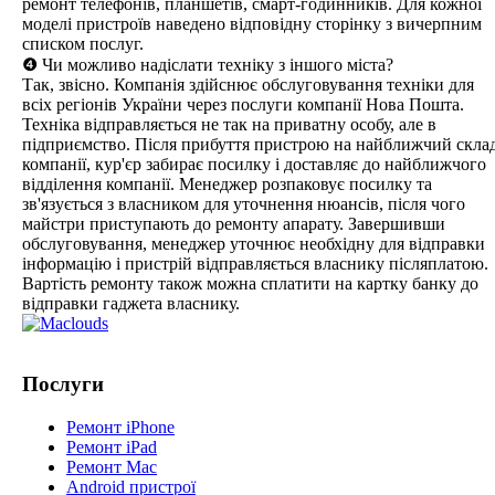
ремонт телефонів, планшетів, смарт-годинників. Для кожної
моделі пристроїв наведено відповідну сторінку з вичерпним
списком послуг.
❹ Чи можливо надіслати техніку з іншого міста?
Так, звісно. Компанія здійснює обслуговування техніки для
всіх регіонів України через послуги компанії Нова Пошта.
Техніка відправляється не так на приватну особу, але в
підприємство. Після прибуття пристрою на найближчий скла
компанії, кур'єр забирає посилку і доставляє до найближчого
відділення компанії. Менеджер розпаковує посилку та
зв'язується з власником для уточнення нюансів, після чого
майстри приступають до ремонту апарату. Завершивши
обслуговування, менеджер уточнює необхідну для відправки
інформацію і пристрій відправляється власнику післяплатою.
Вартість ремонту також можна сплатити на картку банку до
відправки гаджета власнику.
Послуги
Ремонт iPhone
Ремонт iPad
Ремонт Mac
Android пристрої