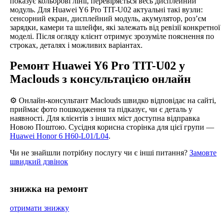
показує кольорові лінії, перевіряється весь дисплейний
модуль. Для Huawei Y6 Pro TIT-U02 актуальні такі вузли:
сенсорний екран, дисплейний модуль, акумулятор, роз’єм
зарядки, камери та шлейфи, які залежать від ревізії конкретної
моделі. Після огляду клієнт отримує зрозуміле пояснення по
строках, деталях і можливих варіантах.
Ремонт Huawei Y6 Pro TIT-U02 у
Maclouds з консультацією онлайн
⚙️ Онлайн-консультант Maclouds швидко відповідає на сайті,
приймає фото пошкодження та підказує, чи є деталь у
наявності. Для клієнтів з інших міст доступна відправка
Новою Поштою. Сусідня корисна сторінка для цієї групи —
Huawei Honor 6 H60-L01/L04
.
Чи не знайшли потрібну послугу чи є інші питання?
Замовте
швидкий дзвінок
знижка на ремонт
отримати знижку