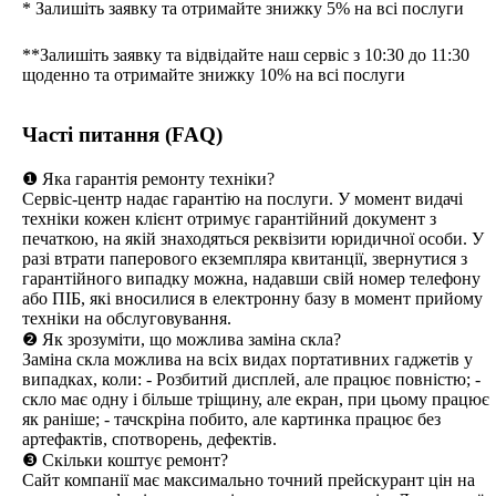
* Залишіть заявку та отримайте знижку 5% на всі послуги
**Залишіть заявку та відвідайте наш сервіс з 10:30 до 11:30
щоденно та отримайте знижку 10% на всі послуги
Часті питання (FAQ)
❶ Яка гарантія ремонту техніки?
Сервіс-центр надає гарантію на послуги. У момент видачі
техніки кожен клієнт отримує гарантійний документ з
печаткою, на якій знаходяться реквізити юридичної особи. У
разі втрати паперового екземпляра квитанції, звернутися з
гарантійного випадку можна, надавши свій номер телефону
або ПІБ, які вносилися в електронну базу в момент прийому
техніки на обслуговування.
❷ Як зрозуміти, що можлива заміна скла?
Заміна скла можлива на всіх видах портативних гаджетів у
випадках, коли: - Розбитий дисплей, але працює повністю; -
скло має одну і більше тріщину, але екран, при цьому працює
як раніше; - тачскріна побито, але картинка працює без
артефактів, спотворень, дефектів.
❸ Скільки коштує ремонт?
Сайт компанії має максимально точний прейскурант цін на