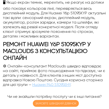
🖥️ Якщо екран темніє, мерехтить, не реагує на дотики
або показує кольорові лінії, перевіряється весь
дисплейний модуль. Для Huawei Y6p 51095KYP актуальні
такі вузли: сенсорний екран, дисплейний модуль,
акумулятор, роз’єм зарядки, камери та шлейфи, які
залежать від ревізії конкретної моделі. Після огляду
клієнт отримує зрозуміле пояснення по строках,
деталях і можливих варіантах.
РЕМОНТ HUAWEI Y6P 51095KYP У
MACLOUDS З КОНСУЛЬТАЦІЄЮ
ОНЛАЙН
⚙️ Онлайн-консультант Maclouds швидко відповідає
на сайті, приймає фото пошкодження та підказує, чи є
деталь у наявності. Для клієнтів з інших міст доступна
відправка Новою Поштою. Сусідня корисна сторінка
для цієї групи —
Huawei P40 51095EHY
.
Чи не знайшли потрібну послугу чи є інші питання?
ЗАМОВТЕ ШВИДКИЙ ДЗВІНОК