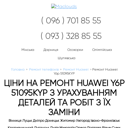
Наві
( 096 ) 701 85 55
( 093 ) 328 85 55
Мінська
Дарниця
Осокорки
Олімпійська
Шулявська
Головна
›
Ремонт телефонів
›
Ремонт Huawei
›
Ремонт Huawei
Y6p 51095KYP
ЦІНИ НА РЕМОНТ HUAWEI Y6P
51095KYP З УРАХУВАННЯМ
ДЕТАЛЕЙ ТА РОБІТ З ЇХ
ЗАМІНИ
Вінниця Луцьк Дніпро Донецьк Житомир Ужгород Івано-Франківськ
Кропивницький Луганськ Львів Миколаїв Одеса Полтава Рівне Суми