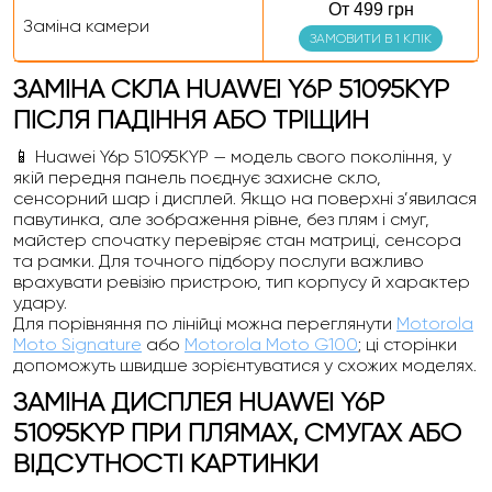
От 499 грн
Заміна камери
ЗАМОВИТИ В 1 КЛІК
ЗАМІНА СКЛА HUAWEI Y6P 51095KYP
ПІСЛЯ ПАДІННЯ АБО ТРІЩИН
📱 Huawei Y6p 51095KYP — модель свого покоління, у
якій передня панель поєднує захисне скло,
сенсорний шар і дисплей. Якщо на поверхні з’явилася
павутинка, але зображення рівне, без плям і смуг,
майстер спочатку перевіряє стан матриці, сенсора
та рамки. Для точного підбору послуги важливо
врахувати ревізію пристрою, тип корпусу й характер
удару.
Для порівняння по лінійці можна переглянути
Motorola
Moto Signature
або
Motorola Moto G100
; ці сторінки
допоможуть швидше зорієнтуватися у схожих моделях.
ЗАМІНА ДИСПЛЕЯ HUAWEI Y6P
51095KYP ПРИ ПЛЯМАХ, СМУГАХ АБО
ВІДСУТНОСТІ КАРТИНКИ