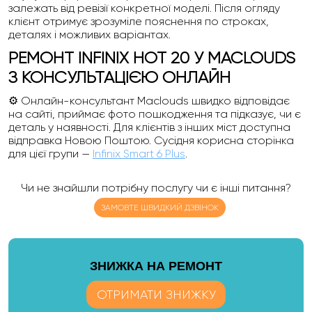
залежать від ревізії конкретної моделі. Після огляду
клієнт отримує зрозуміле пояснення по строках,
деталях і можливих варіантах.
РЕМОНТ INFINIX HOT 20 У MACLOUDS
З КОНСУЛЬТАЦІЄЮ ОНЛАЙН
⚙️ Онлайн-консультант Maclouds швидко відповідає
на сайті, приймає фото пошкодження та підказує, чи є
деталь у наявності. Для клієнтів з інших міст доступна
відправка Новою Поштою. Сусідня корисна сторінка
для цієї групи —
Infinix Smart 6 Plus
.
Чи не знайшли потрібну послугу чи є інші питання?
ЗАМОВТЕ ШВИДКИЙ ДЗВІНОК
ЗНИЖКА НА РЕМОНТ
ОТРИМАТИ ЗНИЖКУ