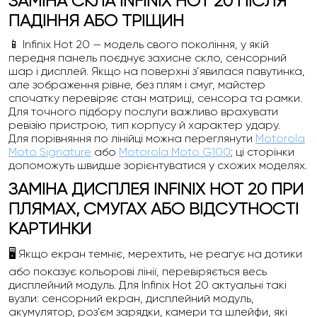
ЗАМІНА СКЛА INFINIX HOT 20 ПІСЛЯ
ПАДІННЯ АБО ТРІЩИН
📱 Infinix Hot 20 — модель свого покоління, у якій
передня панель поєднує захисне скло, сенсорний
шар і дисплей. Якщо на поверхні з’явилася павутинка,
але зображення рівне, без плям і смуг, майстер
спочатку перевіряє стан матриці, сенсора та рамки.
Для точного підбору послуги важливо врахувати
ревізію пристрою, тип корпусу й характер удару.
Для порівняння по лінійці можна переглянути
Motorola
Moto Signature
або
Motorola Moto G100
; ці сторінки
допоможуть швидше зорієнтуватися у схожих моделях.
ЗАМІНА ДИСПЛЕЯ INFINIX HOT 20 ПРИ
ПЛЯМАХ, СМУГАХ АБО ВІДСУТНОСТІ
КАРТИНКИ
🖥️ Якщо екран темніє, мерехтить, не реагує на дотики
або показує кольорові лінії, перевіряється весь
дисплейний модуль. Для Infinix Hot 20 актуальні такі
вузли: сенсорний екран, дисплейний модуль,
акумулятор, роз’єм зарядки, камери та шлейфи, які