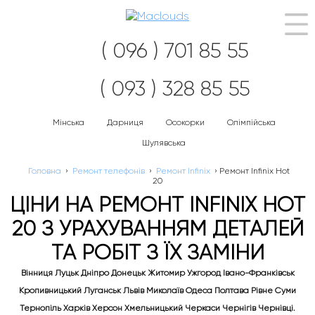
Наві
( 096 ) 701 85 55
( 093 ) 328 85 55
Мінська
Дарниця
Осокорки
Олімпійська
Шулявська
Головна
›
Ремонт телефонів
›
Ремонт Infinix
›
Ремонт Infinix Hot
20
ЦІНИ НА РЕМОНТ INFINIX HOT
20 З УРАХУВАННЯМ ДЕТАЛЕЙ
ТА РОБІТ З ЇХ ЗАМІНИ
Вінниця Луцьк Дніпро Донецьк Житомир Ужгород Івано-Франківськ
Кропивницький Луганськ Львів Миколаїв Одеса Полтава Рівне Суми
Тернопіль Харків Херсон Хмельницький Черкаси Чернігів Чернівці.