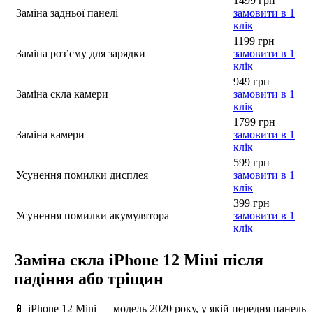
1499 грн
Заміна задньої панелі
замовити в 1
клік
1199 грн
Заміна роз’єму для зарядки
замовити в 1
клік
949 грн
Заміна скла камери
замовити в 1
клік
1799 грн
Заміна камери
замовити в 1
клік
599 грн
Усунення помилки дисплея
замовити в 1
клік
399 грн
Усунення помилки акумулятора
замовити в 1
клік
Заміна скла iPhone 12 Mini після
падіння або тріщин
📱 iPhone 12 Mini — модель 2020 року, у якій передня панель