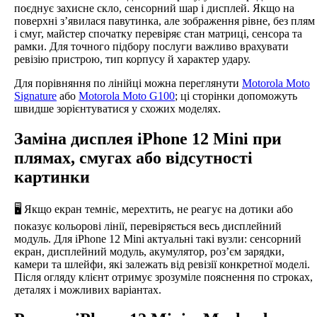
поєднує захисне скло, сенсорний шар і дисплей. Якщо на
поверхні з’явилася павутинка, але зображення рівне, без плям
і смуг, майстер спочатку перевіряє стан матриці, сенсора та
рамки. Для точного підбору послуги важливо врахувати
ревізію пристрою, тип корпусу й характер удару.
Для порівняння по лінійці можна переглянути
Motorola Moto
Signature
або
Motorola Moto G100
; ці сторінки допоможуть
швидше зорієнтуватися у схожих моделях.
Заміна дисплея iPhone 12 Mini при
плямах, смугах або відсутності
картинки
🖥️ Якщо екран темніє, мерехтить, не реагує на дотики або
показує кольорові лінії, перевіряється весь дисплейний
модуль. Для iPhone 12 Mini актуальні такі вузли: сенсорний
екран, дисплейний модуль, акумулятор, роз’єм зарядки,
камери та шлейфи, які залежать від ревізії конкретної моделі.
Після огляду клієнт отримує зрозуміле пояснення по строках,
деталях і можливих варіантах.