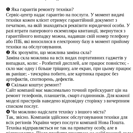
❶ Яка гарантія ремонту техніки?
Сервіс-центр надає гарантію на послуги. У момент видачі
техніки кожен клієнт отримує гарантійний документ з
печаткою, на якій знаходяться реквізити юридичної особи. У
разі втрати паперового екземпляра квитанції, звернутися з
гарантійного випадку можна, надавши свій номер телефону
або ПІБ, які вносилися в електронну базу в момент прийому
техніки на обслуговування.
❷ Як зрозуміти, що можлива заміна скла?
Заміна скла можлива на всіх видах портативних гаджетів у
випадках, коли: - Розбитий дисплей, але працює повністю; -
скло має одну і більше тріщину, але екран, при цьому працює
як раніше; - тачскріна побито, але картинка працює без
артефактів, спотворень, дефектів.
❸ Скільки коштує ремонт?
Сайт компанії має максимально точний прейскурант цін на
ремонт телефонів, планшетів, смарт-годинників. Для кожної
моделі пристроїв наведено відповідну сторінку з вичерпним
списком послуг.
❹ Чи можливо надіслати техніку з іншого міста?
Так, звісно. Компанія здійснює обслуговування техніки для
всіх регіонів України через послуги компанії Нова Пошта.
Техніка відправляється не так на приватну особу, але в