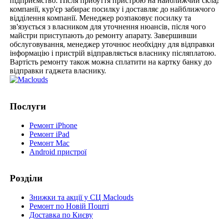
підприємство. Після прибуття пристрою на найближчий скла
компанії, кур'єр забирає посилку і доставляє до найближчого
відділення компанії. Менеджер розпаковує посилку та
зв'язується з власником для уточнення нюансів, після чого
майстри приступають до ремонту апарату. Завершивши
обслуговування, менеджер уточнює необхідну для відправки
інформацію і пристрій відправляється власнику післяплатою.
Вартість ремонту також можна сплатити на картку банку до
відправки гаджета власнику.
Послуги
Ремонт iPhone
Ремонт iPad
Ремонт Mac
Android пристрої
Розділи
Знижки та акції у СЦ Maclouds
Ремонт по Новій Пошті
Доставка по Києву