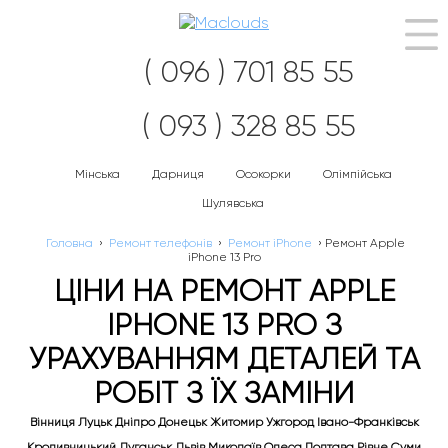
Наві
( 096 ) 701 85 55
( 093 ) 328 85 55
Мінська
Дарниця
Осокорки
Олімпійська
Шулявська
Головна
›
Ремонт телефонів
›
Ремонт iPhone
›
Ремонт Apple
iPhone 13 Pro
ЦІНИ НА РЕМОНТ APPLE
IPHONE 13 PRO З
УРАХУВАННЯМ ДЕТАЛЕЙ ТА
РОБІТ З ЇХ ЗАМІНИ
Вінниця Луцьк Дніпро Донецьк Житомир Ужгород Івано-Франківськ
Кропивницький Луганськ Львів Миколаїв Одеса Полтава Рівне Суми