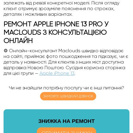
залежать від ревізії конкретної моделі. Після огляду
клієнт отримує зрозуміле пояснення по строках,
деталях і можливих варіантах.
РЕМОНТ APPLE IPHONE 13 PRO У
MACLOUDS З КОНСУЛЬТАЦІЄЮ
ОНЛАЙН
⚙️ Онлайн-консультант Maclouds швидко відповідає
на сайті, приймає фото пошкодження та підказує, чи є
деталь у наявності. Для клієнтів з інших міст доступна
відправка Новою Поштою. Сусідня корисна сторінка
для цієї групи —
Apple iPhone 13
.
Чи не знайшли потрібну послугу чи є інші питання?
ЗАМОВТЕ ШВИДКИЙ ДЗВІНОК
ЗНИЖКА НА РЕМОНТ