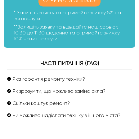
ОТРИМАТИ ЗНИЖКУ
* Залишіть заявку та отримайте знижку 5% на
всі послуги
**Залишіть заявку та відвідайте наш сервіс з
10:30 до 11:30 щоденно та отримайте знижку
10% на всі послуги
ЧАСТІ ПИТАННЯ (FAQ)
❶ Яка гарантія ремонту техніки?
❷ Як зрозуміти, що можлива заміна скла?
❸ Скільки коштує ремонт?
❹ Чи можливо надіслати техніку з іншого міста?