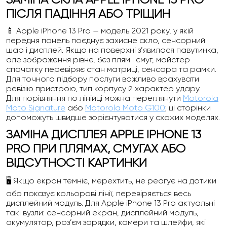
ПІСЛЯ ПАДІННЯ АБО ТРІЩИН
📱 Apple iPhone 13 Pro — модель 2021 року, у якій
передня панель поєднує захисне скло, сенсорний
шар і дисплей. Якщо на поверхні з’явилася павутинка,
але зображення рівне, без плям і смуг, майстер
спочатку перевіряє стан матриці, сенсора та рамки.
Для точного підбору послуги важливо врахувати
ревізію пристрою, тип корпусу й характер удару.
Для порівняння по лінійці можна переглянути
Motorola
Moto Signature
або
Motorola Moto G100
; ці сторінки
допоможуть швидше зорієнтуватися у схожих моделях.
ЗАМІНА ДИСПЛЕЯ APPLE IPHONE 13
PRO ПРИ ПЛЯМАХ, СМУГАХ АБО
ВІДСУТНОСТІ КАРТИНКИ
🖥️ Якщо екран темніє, мерехтить, не реагує на дотики
або показує кольорові лінії, перевіряється весь
дисплейний модуль. Для Apple iPhone 13 Pro актуальні
такі вузли: сенсорний екран, дисплейний модуль,
акумулятор, роз’єм зарядки, камери та шлейфи, які