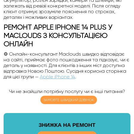
акумулятор, роз’єм зарядки, камери та шлейфи, які
залежать від ревізії конкретної моделі. Після огляду
клієнт отримує зрозуміле пояснення по строках,
деталях і можливих варіантах.
РЕМОНТ APPLE IPHONE 14 PLUS У
MACLOUDS З КОНСУЛЬТАЦІЄЮ
ОНЛАЙН
⚙️ Онлайн-консультант Maclouds швидко відповідає
на сайті, приймає фото пошкодження та підказує, чи є
деталь у наявності. Для клієнтів з інших міст доступна
відправка Новою Поштою. Сусідня корисна сторінка
для цієї групи —
Apple iPhone 14
.
Чи не знайшли потрібну послугу чи є інші питання?
ЗАМОВТЕ ШВИДКИЙ ДЗВІНОК
ЗНИЖКА НА РЕМОНТ