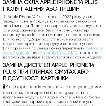
ЗАМІНА СКЛА APPLE IPHONE 14 PLUS
ПІСЛЯ ПАДІННЯ АБО ТРІЩИН
📱 Apple iPhone 14 Plus — модель 2022 року, у якій
передня панель поєднує захисне скло, сенсорний
шар і дисплей. Якщо на поверхні з’явилася павутинка,
але зображення рівне, без плям і смуг, майстер
спочатку перевіряє стан матриці, сенсора та рамки.
Для точного підбору послуги важливо врахувати
ревізію пристрою, тип корпусу й характер удару.
Для порівняння по лінійці можна переглянути
Motorola
Moto Signature
або
Motorola Moto G100
; ці сторінки
допоможуть швидше зорієнтуватися у схожих моделях.
ЗАМІНА ДИСПЛЕЯ APPLE IPHONE 14
PLUS ПРИ ПЛЯМАХ, СМУГАХ АБО
ВІДСУТНОСТІ КАРТИНКИ
🖥️ Якщо екран темніє, мерехтить, не реагує на дотики
або показує кольорові лінії, перевіряється весь
дисплейний модуль. Для Apple iPhone 14 Plus актуальні
такі вузли: сенсорний екран, дисплейний модуль,