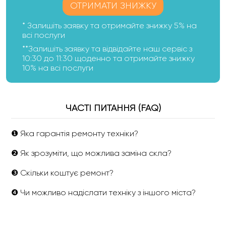
ОТРИМАТИ ЗНИЖКУ
* Залишіть заявку та отримайте знижку 5% на
всі послуги
**Залишіть заявку та відвідайте наш сервіс з
10:30 до 11:30 щоденно та отримайте знижку
10% на всі послуги
ЧАСТІ ПИТАННЯ (FAQ)
❶ Яка гарантія ремонту техніки?
❷ Як зрозуміти, що можлива заміна скла?
❸ Скільки коштує ремонт?
❹ Чи можливо надіслати техніку з іншого міста?