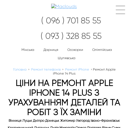
Наві
( 096 ) 701 85 55
( 093 ) 328 85 55
Мінська
Дарниця
Осокорки
Олімпійська
Шулявська
Головна
›
Ремонт телефонів
›
Ремонт iPhone
›
Ремонт Apple
iPhone 14 Plus
ЦІНИ НА РЕМОНТ APPLE
IPHONE 14 PLUS З
УРАХУВАННЯМ ДЕТАЛЕЙ ТА
РОБІТ З ЇХ ЗАМІНИ
Вінниця Луцьк Дніпро Донецьк Житомир Ужгород Івано-Франківськ
Кропивницький Луганськ Львів Миколаїв Одеса Полтава Рівне Суми