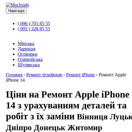
Навігація
( 096 ) 701 85 55
( 093 ) 328 85 55
Мінська
Дарниця
Осокорки
Олімпійська
Шулявська
Головна
›
Ремонт телефонів
›
Ремонт iPhone
›
Ремонт Apple
iPhone 14
Ціни на Ремонт Apple iPhone
14 з урахуванням деталей та
робіт з їх заміни
Вінниця Луць
Дніпро Донецьк Житомир