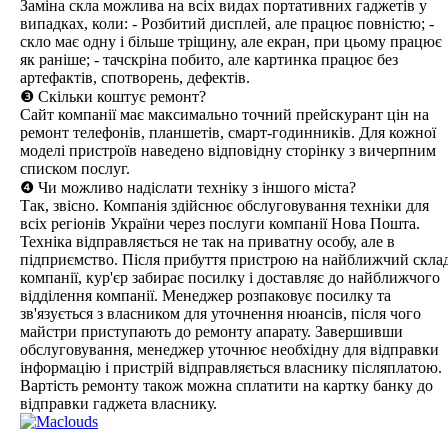
Заміна скла можлива на всіх видах портативних гаджетів у
випадках, коли: - Розбитий дисплей, але працює повністю; -
скло має одну і більше тріщину, але екран, при цьому працює
як раніше; - тачскріна побито, але картинка працює без
артефактів, спотворень, дефектів.
❸ Скільки коштує ремонт?
Сайт компанії має максимально точний прейскурант цін на
ремонт телефонів, планшетів, смарт-годинників. Для кожної
моделі пристроїв наведено відповідну сторінку з вичерпним
списком послуг.
❹ Чи можливо надіслати техніку з іншого міста?
Так, звісно. Компанія здійснює обслуговування техніки для
всіх регіонів України через послуги компанії Нова Пошта.
Техніка відправляється не так на приватну особу, але в
підприємство. Після прибуття пристрою на найближчий скла
компанії, кур'єр забирає посилку і доставляє до найближчого
відділення компанії. Менеджер розпаковує посилку та
зв'язується з власником для уточнення нюансів, після чого
майстри приступають до ремонту апарату. Завершивши
обслуговування, менеджер уточнює необхідну для відправки
інформацію і пристрій відправляється власнику післяплатою.
Вартість ремонту також можна сплатити на картку банку до
відправки гаджета власнику.