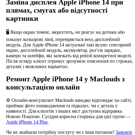
Заміна дисплея Apple iPhone 14 при
плямах, смугах або відсутності
картинки
🖥️ Якщо екран темніє, мерехтить, не реагує на дотики або
показує кольорові лінії, перевіряється весь дисплейний
модуль. Для Apple iPhone 14 актуальні такі вузли: сенсорний
екран, дисплейний модуль, акумулятор, роз’єм зарядки,
камери та шлейфи, які залежать від ревізії конкретної моделі.
Після огляду клієнт отримує зрозуміле пояснення по строках,
деталях і можливих варіантах.
Ремонт Apple iPhone 14 у Maclouds з
консультацією онлайн
⚙️ Онлайн-консультант Maclouds швидко відповідає на сайті,
приймає фото пошкодження та підказує, чи є деталь у
наявності. Для клієнтів з інших міст доступна відправка
Новою Поштою. Сусідня корисна сторінка для цієї групи —
Apple iPhone 14 Plus
.
Чи не знайшли потрібну послугу чи є інші питання?
Замовте