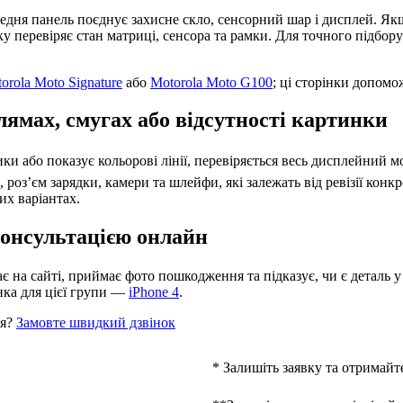
редня панель поєднує захисне скло, сенсорний шар і дисплей. Як
тку перевіряє стан матриці, сенсора та рамки. Для точного підбо
orola Moto Signature
або
Motorola Moto G100
; ці сторінки допом
лямах, смугах або відсутності картинки
ики або показує кольорові лінії, перевіряється весь дисплейний мо
оз’єм зарядки, камери та шлейфи, які залежать від ревізії конкр
их варіантах.
 консультацією онлайн
 на сайті, приймає фото пошкодження та підказує, чи є деталь у 
нка для цієї групи —
iPhone 4
.
ня?
Замовте швидкий дзвінок
* Залишіть заявку та отримайт