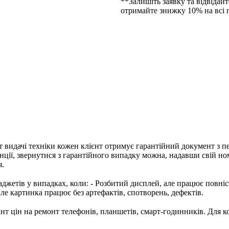
**Залишіть заявку та відвідайт
отримайте знижку 10% на всі 
т видачі техніки кожен клієнт отримує гарантійний документ з п
нції, звернутися з гарантійного випадку можна, надавши свій но
я.
джетів у випадках, коли: - Розбитий дисплей, але працює повністю
але картинка працює без артефактів, спотворень, дефектів.
т цін на ремонт телефонів, планшетів, смарт-годинників. Для к