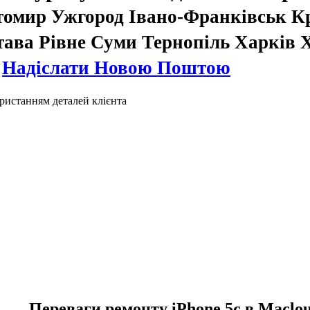
томир Ужгород Івано-Франківськ К
тава Рівне Суми Тернопіль Харків
.
Надіслати Новою Поштою
ристанням деталей клієнта
Переваги ремонту iPhone 5c в Maclo