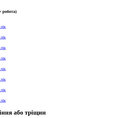
+ робота)
клік
клік
клік
клік
клік
клік
клік
клік
діння або тріщин