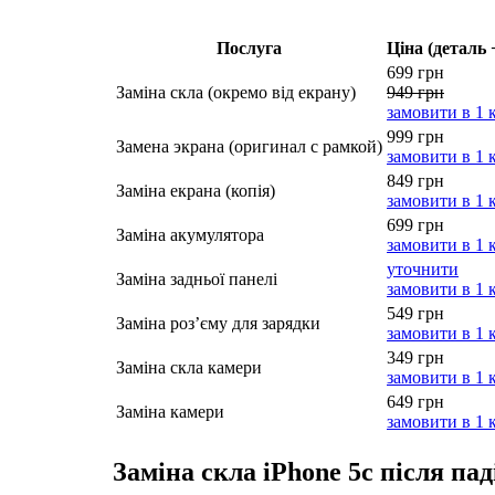
Послуга
Ціна (деталь 
699 грн
Заміна скла (окремо від екрану)
949 грн
замовити в 1 
999 грн
Замена экрана (оригинал с рамкой)
замовити в 1 
849 грн
Заміна екрана (копія)
замовити в 1 
699 грн
Заміна акумулятора
замовити в 1 
уточнити
Заміна задньої панелі
замовити в 1 
549 грн
Заміна роз’єму для зарядки
замовити в 1 
349 грн
Заміна скла камери
замовити в 1 
649 грн
Заміна камери
замовити в 1 
Заміна скла iPhone 5c після па