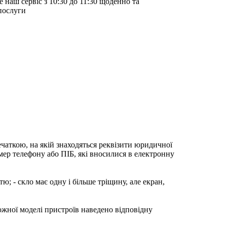
е наш сервіс з 10:30 до 11:30 щоденно та
послуги
ечаткою, на якій знаходяться реквізити юридичної
мер телефону або ПІБ, які вносилися в електронну
; - скло має одну і більше тріщину, але екран,
ожної моделі пристроїв наведено відповідну