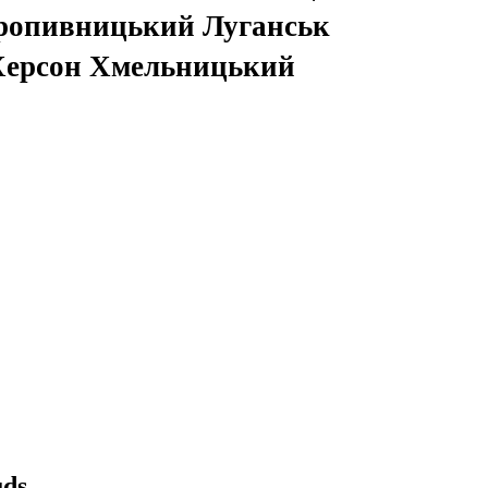
ропивницький Луганськ
 Херсон Хмельницький
uds