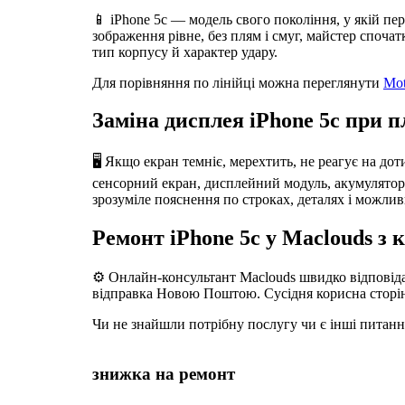
📱 iPhone 5c — модель свого покоління, у якій пе
зображення рівне, без плям і смуг, майстер споча
тип корпусу й характер удару.
Для порівняння по лінійці можна переглянути
Mot
Заміна дисплея iPhone 5c при п
🖥️ Якщо екран темніє, мерехтить, не реагує на дот
сенсорний екран, дисплейний модуль, акумулятор, р
зрозуміле пояснення по строках, деталях і можлив
Ремонт iPhone 5c у Maclouds з
⚙️ Онлайн-консультант Maclouds швидко відповідає
відправка Новою Поштою. Сусідня корисна сторі
Чи не знайшли потрібну послугу чи є інші питан
знижка на ремонт