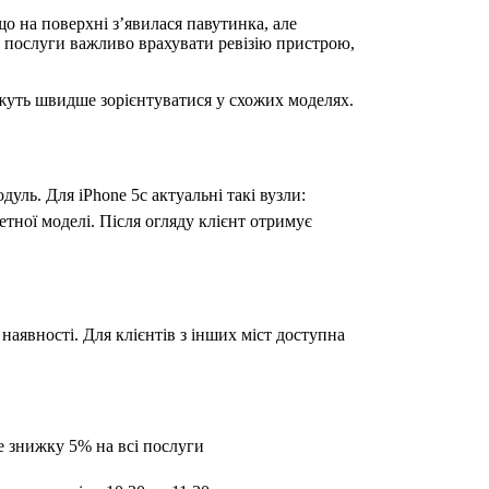
що на поверхні з’явилася павутинка, але
ру послуги важливо врахувати ревізію пристрою,
ожуть швидше зорієнтуватися у схожих моделях.
дуль. Для iPhone 5c актуальні такі вузли:
етної моделі. Після огляду клієнт отримує
наявності. Для клієнтів з інших міст доступна
е знижку 5% на всі послуги