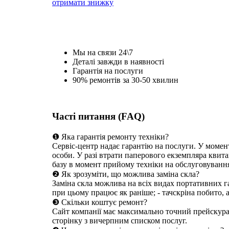
отримати знижку
Мы на связи 24\7
Деталі завжди в наявності
Гарантія на послуги
90% ремонтів за 30-50 хвилин
Часті питання (FAQ)
❶ Яка гарантія ремонту техніки?
Сервіс-центр надає гарантію на послуги. У момен
особи. У разі втрати паперового екземпляра квита
базу в момент прийому техніки на обслуговуванн
❷ Як зрозуміти, що можлива заміна скла?
Заміна скла можлива на всіх видах портативних га
при цьому працює як раніше; - тачскріна побито, 
❸ Скільки коштує ремонт?
Сайт компанії має максимально точний прейскуран
сторінку з вичерпним списком послуг.