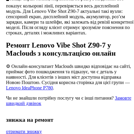
показує кольорові лінії, перевіряється весь дисплейний
модуль. Для Lenovo Vibe Shot Z90-7 актуальні такі вузли:
сенсорний екран, дисплейний модуль, акумулятор, роз’єм
зарядки, камери та шлейфи, які залежать від ревізії конкретної
моделі. Після огляду клієнт отримує зрозуміле пояснення по
строках, деталях і можливих варіантах.
Ремонт Lenovo Vibe Shot Z90-7 у
Maclouds з консультацією онлайн
⚙️ Онлайн-консультант Maclouds швидко відповідає на сайті,
приймає фото пошкодження та підказує, чи є деталь у
наявності. Для клієнтів з інших міст доступна відправка
Новою Поштою. Сусідня корисна сторінка для цієї групи —
Lenovo IdeaPhone P780
.
Чи не знайшли потрібну послугу чи є інші питання?
Замовте
швидкий дзвінок
знижка на ремонт
отримати знижку