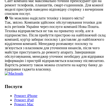
Сайт компанії має максимально точний прейскурант цін на
ремонт телефонів, планшетів, смарт-годинників. Для кожної
моделі пристроїв наведено відповідну сторінку з вичерпним
списком послуг.
❹ Чи можливо надіслати техніку з іншого міста?
Так, звісно. Компанія здійснює обслуговування техніки для
всіх регіонів України через послуги компанії Нова Пошта.
Техніка відправляється не так на приватну особу, але в
підприємство. Після прибуття пристрою на найближчий скла
компанії, кур'єр забирає посилку і доставляє до найближчого
відділення компанії. Менеджер розпаковує посилку та
зв'язується з власником для уточнення нюансів, після чого
майстри приступають до ремонту апарату. Завершивши
обслуговування, менеджер уточнює необхідну для відправки
інформацію і пристрій відправляється власнику післяплатою.
Вартість ремонту також можна сплатити на картку банку до
відправки гаджета власнику.
Послуги
Ремонт iPhone
Ремонт iPad
Ремонт Mac