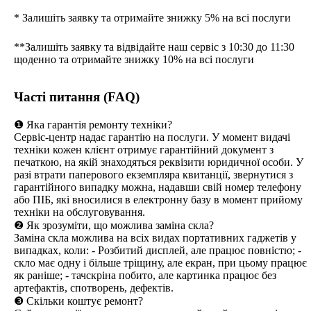
* Залишіть заявку та отримайте знижку 5% на всі послуги
**Залишіть заявку та відвідайте наш сервіс з 10:30 до 11:30
щоденно та отримайте знижку 10% на всі послуги
Часті питання (FAQ)
❶ Яка гарантія ремонту техніки?
Сервіс-центр надає гарантію на послуги. У момент видачі
техніки кожен клієнт отримує гарантійний документ з
печаткою, на якій знаходяться реквізити юридичної особи. У
разі втрати паперового екземпляра квитанції, звернутися з
гарантійного випадку можна, надавши свій номер телефону
або ПІБ, які вносилися в електронну базу в момент прийому
техніки на обслуговування.
❷ Як зрозуміти, що можлива заміна скла?
Заміна скла можлива на всіх видах портативних гаджетів у
випадках, коли: - Розбитий дисплей, але працює повністю; -
скло має одну і більше тріщину, але екран, при цьому працює
як раніше; - тачскріна побито, але картинка працює без
артефактів, спотворень, дефектів.
❸ Скільки коштує ремонт?