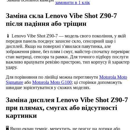
замовити в 1 клік
Заміна скла Lenovo Vibe Shot Z90-7
після падіння або тріщин
📱 Lenovo Vibe Shot Z90-7 — модель свого покоління, у якій
передня панель поєднує захисне скло, сенсорний шар і
дисплей. Якщо на поверхні з’явилася павутинка, але
зображення рівне, без плям і смуг, майстер спочатку перевіряє
стан матриці, сенсора та рамки. Для точного підбору послуги
важливо врахувати ревізію пристрою, тип корпусу й характер
удару.
Для порівняння по лінійці можна переглянути
Motorola Moto
Signature
або
Motorola Moto G100
; ці сторінки допоможуть
швидше зорієнтуватися у схожих моделях.
Заміна дисплея Lenovo Vibe Shot Z90-7
при плямах, смугах або відсутності
картинки
🖥️ Якщо екран темніє, мерехтить, не реагує на дотики або