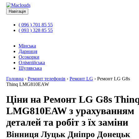
Навігація
( 096 ) 701 85 55
( 093 ) 328 85 55
Мінська
Дарниця
Осокорки
Олімпійська
Шулявська
Головна
›
Ремонт телефонів
›
Ремонт LG
›
Ремонт LG G8s
Thinq LMG810EAW
Ціни на Ремонт LG G8s Thin
LMG810EAW з урахуванням
деталей та робіт з їх заміни
Вінниця Луцьк Дніпро Донецьк