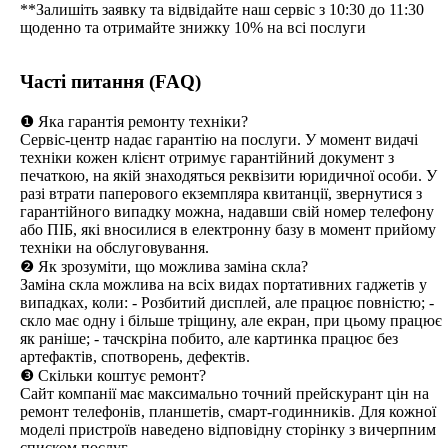
**Залишіть заявку та відвідайте наш сервіс з 10:30 до 11:30
щоденно та отримайте знижку 10% на всі послуги
Часті питання (FAQ)
❶ Яка гарантія ремонту техніки?
Сервіс-центр надає гарантію на послуги. У момент видачі
техніки кожен клієнт отримує гарантійний документ з
печаткою, на якій знаходяться реквізити юридичної особи. У
разі втрати паперового екземпляра квитанції, звернутися з
гарантійного випадку можна, надавши свій номер телефону
або ПІБ, які вносилися в електронну базу в момент прийому
техніки на обслуговування.
❷ Як зрозуміти, що можлива заміна скла?
Заміна скла можлива на всіх видах портативних гаджетів у
випадках, коли: - Розбитий дисплей, але працює повністю; -
скло має одну і більше тріщину, але екран, при цьому працює
як раніше; - тачскріна побито, але картинка працює без
артефактів, спотворень, дефектів.
❸ Скільки коштує ремонт?
Сайт компанії має максимально точний прейскурант цін на
ремонт телефонів, планшетів, смарт-годинників. Для кожної
моделі пристроїв наведено відповідну сторінку з вичерпним
списком послуг.