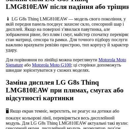
LMG810EAW після падіння або тріщи
📱 LG G8s Thinq LMG810EAW — модель свого покоління, у
якій передня панель поєднує захисне скло, сенсорний шар і
дисплей. Якщо на поверхні з’явилася павутинка, але
зображення рівне, без плям і смуг, майстер спочатку перевіряє
стан матриці, сенсора та рамки. Для точного підбору послуги
важливо врахувати ревізію пристрою, тип корпусу й характер
удару.
Для порівняння по лінійці можна переглянути
Motorola Moto
Signature
або
Motorola Moto G100
; ці сторінки допоможуть
швидше зорієнтуватися у схожих моделях.
Заміна дисплея LG G8s Thinq
LMG810EAW при плямах, смугах або
відсутності картинки
🖥️ Якщо екран темніє, мерехтить, не реагує на дотики або
показує кольорові лінії, перевіряється весь дисплейний
модуль. Для LG G8s Thinq LMG810EAW актуальні такі вузли:
сенсорний екран, дисплейний модуль, акумулятор, роз’єм