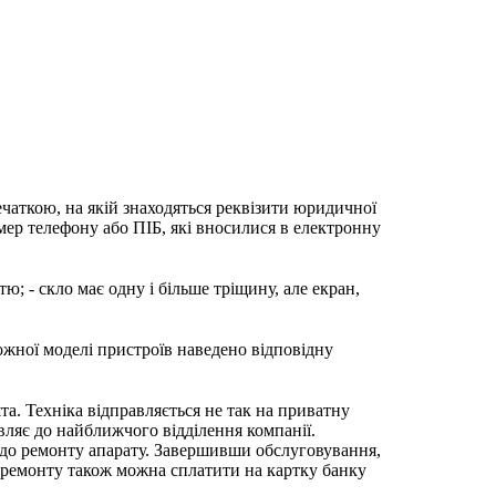
ечаткою, на якій знаходяться реквізити юридичної
мер телефону або ПІБ, які вносилися в електронну
; - скло має одну і більше тріщину, але екран,
ожної моделі пристроїв наведено відповідну
та. Техніка відправляється не так на приватну
вляє до найближчого відділення компанії.
 до ремонту апарату. Завершивши обслуговування,
ь ремонту також можна сплатити на картку банку