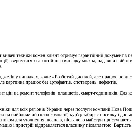
т видачі техніки кожен клієнт отримує гарантійний документ з п
нції, звернутися з гарантійного випадку можна, надавши свій но
я.
джетів у випадках, коли: - Розбитий дисплей, але працює повністю
але картинка працює без артефактів, спотворень, дефектів.
т цін на ремонт телефонів, планшетів, смарт-годинників. Для к
хніки для всіх регіонів України через послуги компанії Нова Пош
ою на найближчий склад компанії, кур'єр забирає посилку і доста
асником для уточнення нюансів, після чого майстри приступають
ацію і пристрій відправляється власнику післяплатою. Вартіст