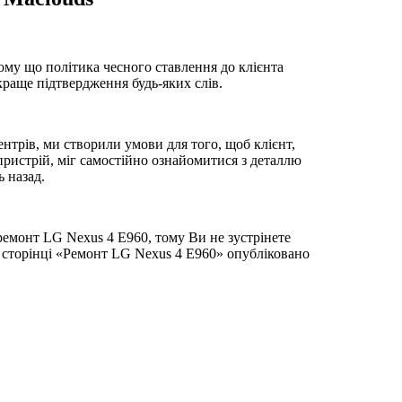
ому що політика чесного ставлення до клієнта
йкраще підтвердження будь-яких слів.
нтрів, ми створили умови для того, щоб клієнт,
пристрій, міг самостійно ознайомитися з деталлю
ь назад.
ремонт LG Nexus 4 E960, тому Ви не зустрінете
 сторінці «Ремонт LG Nexus 4 E960» опубліковано