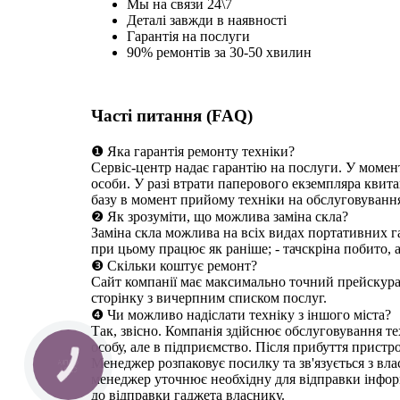
Мы на связи 24\7
Деталі завжди в наявності
Гарантія на послуги
90% ремонтів за 30-50 хвилин
Часті питання (FAQ)
❶ Яка гарантія ремонту техніки?
Сервіс-центр надає гарантію на послуги. У момен
особи. У разі втрати паперового екземпляра квита
базу в момент прийому техніки на обслуговуванн
❷ Як зрозуміти, що можлива заміна скла?
Заміна скла можлива на всіх видах портативних га
при цьому працює як раніше; - тачскріна побито, 
❸ Скільки коштує ремонт?
Сайт компанії має максимально точний прейскуран
сторінку з вичерпним списком послуг.
❹ Чи можливо надіслати техніку з іншого міста?
Так, звісно. Компанія здійснює обслуговування те
особу, але в підприємство. Після прибуття пристр
Менеджер розпаковує посилку та зв'язується з вл
КНОПКА
СВЯЗИ
менеджер уточнює необхідну для відправки інформ
до відправки гаджета власнику.