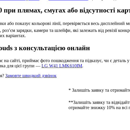
0 при плямах, смугах або відсутності ка
тики або показує кольорові лінії, перевіряється весь дисплейний м
оз’єм зарядки, камери та шлейфи, які залежать від ревізії конкр
их варіантах.
ouds з консультацією онлайн
 на сайті, приймає фото пошкодження та підказує, чи є деталь у 
нка для цієї групи —
LG W41 LMK610IM
.
ня?
Замовте швидкий дзвінок
* Залишіть заявку та отримайт
**Залишіть заявку та відвідайт
отримайте знижку 10% на всі 