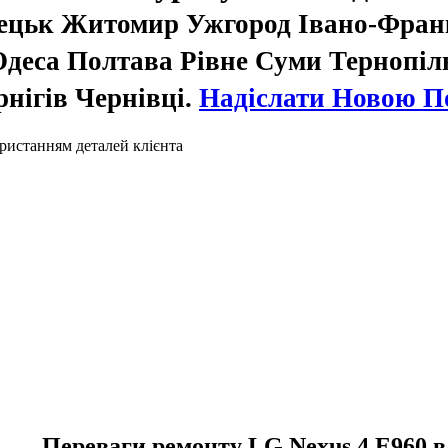
нецьк Житомир Ужгород Івано-Фра
деса Полтава Рівне Суми Тернопіл
нігів Чернівці.
Надіслати Новою 
ристанням деталей клієнта
Переваги ремонту LG Nexus 4 E960 в