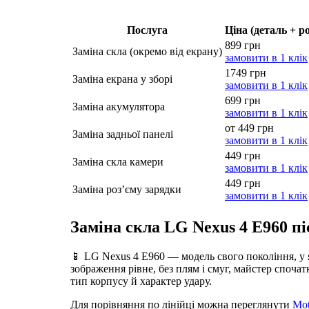
Послуга
Ціна (деталь + р
899 грн
Заміна скла (окремо від екрану)
замовити в 1 клік
1749 грн
Заміна екрана у зборі
замовити в 1 клік
699 грн
Заміна акумулятора
замовити в 1 клік
от 449 грн
Заміна задньої панелі
замовити в 1 клік
449 грн
Заміна скла камери
замовити в 1 клік
449 грн
Заміна роз’єму зарядки
замовити в 1 клік
Заміна скла LG Nexus 4 E960 пі
📱 LG Nexus 4 E960 — модель свого покоління, у 
зображення рівне, без плям і смуг, майстер споча
тип корпусу й характер удару.
Для порівняння по лінійці можна переглянути
Mot