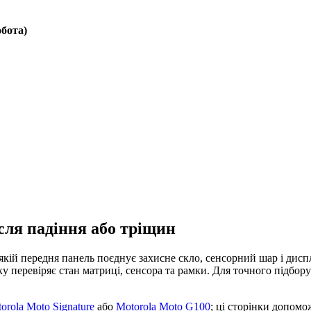
обота)
сля падіння або тріщин
якій передня панель поєднує захисне скло, сенсорний шар і дисп
тку перевіряє стан матриці, сенсора та рамки. Для точного підбо
orola Moto Signature
або
Motorola Moto G100
; ці сторінки допом