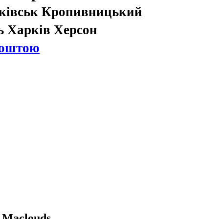
нківськ Кропивницький
ь Харків Херсон
Поштою
 Maclouds