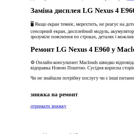
Заміна дисплея LG Nexus 4 E96
🖥️ Якщо екран темніє, мерехтить, не реагує на до
сенсорний екран, дисплейний модуль, акумулятор, р
зрозуміле пояснення по строках, деталях і можлив
Ремонт LG Nexus 4 E960 у Macl
⚙️ Онлайн-консультант Maclouds швидко відповідає
відправка Новою Поштою. Сусідня корисна сторі
Чи не знайшли потрібну послугу чи є інші питан
знижка на ремонт
отримати знижку