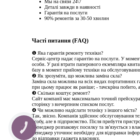
Мы на связи 24\7
Деталі завжди в наявності
Гарантія на послуги
90% ремонтів за 30-50 хвилин
Часті питання (FAQ)
❶ Яка гарантія ремонту техніки?
Сервіс-центр надає гарантію на послуги. У момен
особи. У разі втрати паперового екземпляра квита
базу в момент прийому техніки на обслуговуванн
❷ Як зрозуміти, що можлива заміна скла?
Заміна скла можлива на всіх видах портативних га
при цьому працює як раніше; - тачскріна побито, 
❸ Скільки коштує ремонт?
Сайт компанії має максимально точний прейскуран
сторінку з вичерпним списком послуг.
❹ Чи можливо надіслати техніку з іншого міста?
Так, звісно. Компанія здійснює обслуговування те
особу, але в підприємство. Після прибуття пристр
Менеджер розпаковує посилку та зв'язується з вл
КНОПКА
СВЯЗИ
менеджер уточнює необхідну для відправки інформ
до відправки гаджета власнику.