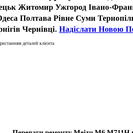
нецьк Житомир Ужгород Івано-Фра
деса Полтава Рівне Суми Тернопіл
нігів Чернівці.
Надіслати Новою 
ристанням деталей клієнта
Переваги ремонту Meizu M6 M711H 