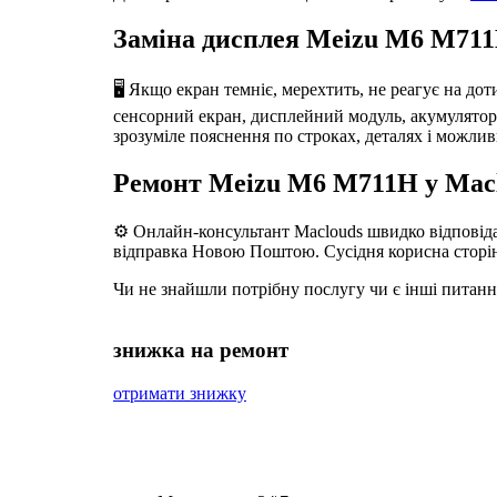
Заміна дисплея Meizu M6 M711H
🖥️ Якщо екран темніє, мерехтить, не реагує на до
сенсорний екран, дисплейний модуль, акумулятор, р
зрозуміле пояснення по строках, деталях і можлив
Ремонт Meizu M6 M711H у Macl
⚙️ Онлайн-консультант Maclouds швидко відповідає
відправка Новою Поштою. Сусідня корисна сторі
Чи не знайшли потрібну послугу чи є інші питан
знижка на ремонт
отримати знижку