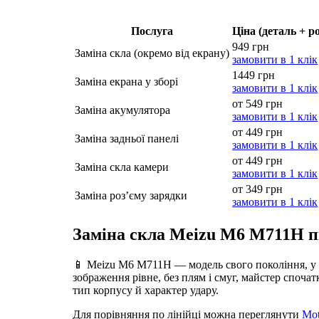
Послуга
Ціна (деталь + р
949 грн
Заміна скла (окремо від екрану)
замовити в 1 клік
1449 грн
Заміна екрана у зборі
замовити в 1 клік
от 549 грн
Заміна акумулятора
замовити в 1 клік
от 449 грн
Заміна задньої панелі
замовити в 1 клік
от 449 грн
Заміна скла камери
замовити в 1 клік
от 349 грн
Заміна роз’єму зарядки
замовити в 1 клік
Заміна скла Meizu M6 M711H п
📱 Meizu M6 M711H — модель свого покоління, у я
зображення рівне, без плям і смуг, майстер споча
тип корпусу й характер удару.
Для порівняння по лінійці можна переглянути
Mot