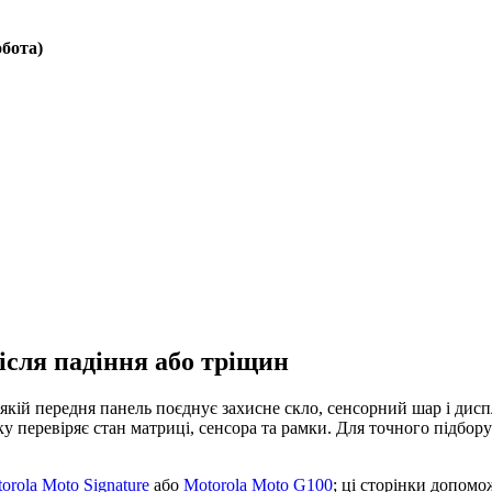
обота)
ісля падіння або тріщин
кій передня панель поєднує захисне скло, сенсорний шар і дисп
тку перевіряє стан матриці, сенсора та рамки. Для точного підбо
orola Moto Signature
або
Motorola Moto G100
; ці сторінки допом