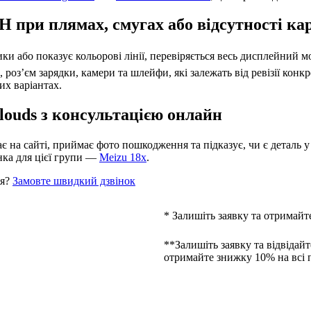
 при плямах, смугах або відсутності к
тики або показує кольорові лінії, перевіряється весь дисплейний 
оз’єм зарядки, камери та шлейфи, які залежать від ревізії конкр
их варіантах.
ouds з консультацією онлайн
 на сайті, приймає фото пошкодження та підказує, чи є деталь у 
нка для цієї групи —
Meizu 18x
.
ня?
Замовте швидкий дзвінок
* Залишіть заявку та отримайт
**Залишіть заявку та відвідайт
отримайте знижку 10% на всі 