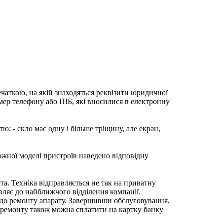
ечаткою, на якій знаходяться реквізити юридичної
мер телефону або ПІБ, які вносилися в електронну
; - скло має одну і більше тріщину, але екран,
ожної моделі пристроїв наведено відповідну
та. Техніка відправляється не так на приватну
вляє до найближчого відділення компанії.
 до ремонту апарату. Завершивши обслуговування,
ь ремонту також можна сплатити на картку банку