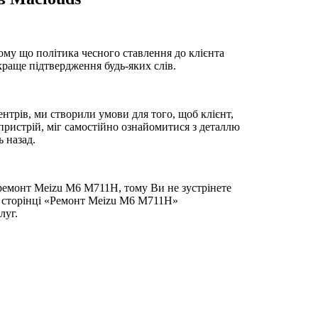
ому що політика чесного ставлення до клієнта
йкраще підтвердження будь-яких слів.
нтрів, ми створили умови для того, щоб клієнт,
ристрій, міг самостійно ознайомитися з деталлю
ь назад.
 ремонт Meizu M6 M711H, тому Ви не зустрінете
а сторінці «Ремонт Meizu M6 M711H»
луг.