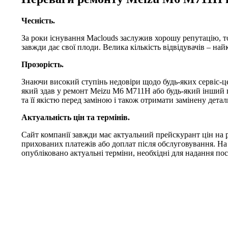
Чесність.
За роки існування Maclouds заслужив хорошу репутацію, т
завжди дає свої плоди. Велика кількість відвідувачів – на
Прозорість.
Знаючи високий ступінь недовіри щодо будь-яких сервіс-це
який здав у ремонт Meizu M6 M711H або будь-який інший п
та її якістю перед заміною і також отримати замінену детал
Актуальність цін та термінів.
Сайт компанії завжди має актуальний прейскурант цін на
прихованих платежів або доплат після обслуговування. Н
опубліковано актуальні терміни, необхідні для надання пос