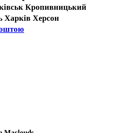
нківськ Кропивницький
ь Харків Херсон
Поштою
в Maclouds