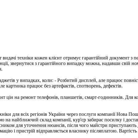
т видачі техніки кожен клієнт отримує гарантійний документ з п
нції, звернутися з гарантійного випадку можна, надавши свій но
я.
джетів у випадках, коли: - Розбитий дисплей, але працює повністю
але картинка працює без артефактів, спотворень, дефектів.
т цін на ремонт телефонів, планшетів, смарт-годинників. Для к
хніки для всіх регіонів України через послуги компанії Нова Пош
ою на найближчий склад компанії, кур'єр забирає посилку і доста
асником для уточнення нюансів, після чого майстри приступають
ацію і пристрій відправляється власнику післяплатою. Вартіст