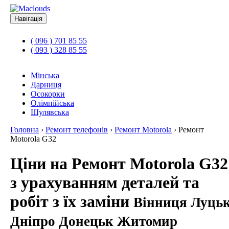
Навігація
( 096 ) 701 85 55
( 093 ) 328 85 55
Мінська
Дарниця
Осокорки
Олімпійська
Шулявська
Головна
›
Ремонт телефонів
›
Ремонт Motorola
›
Ремонт
Motorola G32
Ціни на Ремонт Motorola G32
з урахуванням деталей та
робіт з їх заміни
Вінниця Луць
Дніпро Донецьк Житомир