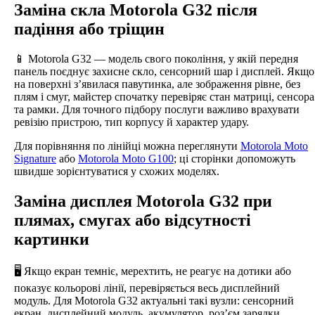
Заміна скла Motorola G32 після
падіння або тріщин
📱 Motorola G32 — модель свого покоління, у якій передня
панель поєднує захисне скло, сенсорний шар і дисплей. Якщо
на поверхні з’явилася павутинка, але зображення рівне, без
плям і смуг, майстер спочатку перевіряє стан матриці, сенсора
та рамки. Для точного підбору послуги важливо врахувати
ревізію пристрою, тип корпусу й характер удару.
Для порівняння по лінійці можна переглянути
Motorola Moto
Signature
або
Motorola Moto G100
; ці сторінки допоможуть
швидше зорієнтуватися у схожих моделях.
Заміна дисплея Motorola G32 при
плямах, смугах або відсутності
картинки
🖥️ Якщо екран темніє, мерехтить, не реагує на дотики або
показує кольорові лінії, перевіряється весь дисплейний
модуль. Для Motorola G32 актуальні такі вузли: сенсорний
екран, дисплейний модуль, акумулятор, роз’єм зарядки,