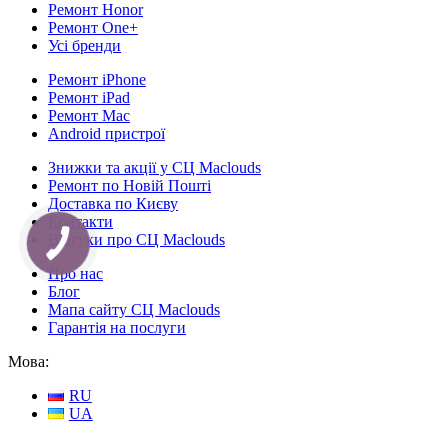
Ремонт Honor
Ремонт One+
Усі бренди
Ремонт iPhone
Ремонт iPad
Ремонт Mac
Android пристрої
Знижки та акції у СЦ Maclouds
Ремонт по Новій Пошті
Доставка по Києву
Контакти
Відгуки про СЦ Maclouds
КНОПКА
СВЯЗИ
Про нас
Блог
Мапа сайту СЦ Maclouds
Гарантія на послуги
Мова:
RU
UA