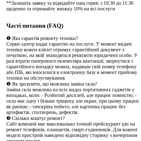
**Залишіть заявку та відвідайте наш сервіс з 10:30 до 11:30
щоденно та отримайте знижку 10% на всі послуги
Часті питання (FAQ)
❶ Яка гарантія ремонту техніки?
Сервіс-центр надає гарантію на послуги. У момент видачі
техніки кожен клієнт отримує гарантійний документ з
печаткою, на якій знаходяться реквізити юридичної особи. У
разі втрати паперового екземпляра квитанції, звернутися з
гарантійного випадку можна, надавши свій номер телефону
або ПІБ, які вносилися в електронну базу в момент прийому
техніки на обслуговування.
❷ Як зрозуміти, що можлива заміна скла?
Заміна скла можлива на всіх видах портативних гаджетів у
випадках, коли: - Розбитий дисплей, але працює повністю; -
скло має одну і більше тріщину, але екран, при цьому працює
як раніше; - тачскріна побито, але картинка працює без
артефактів, спотворень, дефектів.
❸ Скільки коштує ремонт?
Сайт компанії має максимально точний прейскурант цін на
ремонт телефонів, планшетів, смарт-годинників. Для кожної
моделі пристроїв наведено відповідну сторінку з вичерпним
списком послуг.