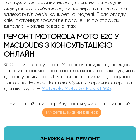
такі вузли: сенсорний екран, дисплейний модуль,
акумулятор, роз’єм зарядки, камери та шлейфи, які
залежать від ревізії конкретної моделі. Після огляду
клієнт отримує зрозуміле пояснення по строках,
деталях і можливих варіантах.
РЕМОНТ MOTOROLA MOTO E20 У
MACLOUDS З КОНСУЛЬТАЦІЄЮ
ОНЛАЙН
⚙️ Онлайн-консультант Maclouds швидко відповідає
на сайті, приймає фото пошкодження та підказує, чи є
деталь у наявності. Для клієнтів з інших міст доступна
відправка Новою Поштою. Сусідня корисна сторінка
для цієї групи —
Motorola Moto G7 Plus XT1965
.
Чи не знайшли потрібну послугу чи є інші питання?
ЗАМОВТЕ ШВИДКИЙ ДЗВІНОК
ЗНИЖКА НА РЕМОНТ