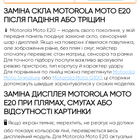
ЗАМІНА СКЛА MOTOROLA MOTO E20
ПІСЛЯ ПАДІННЯ АБО ТРІЩИН
📱 Motorola Moto E20 — модель свого покоління, у якій
передня панель поєднує захисне скло, сенсорний
шар і дисплей. Якщо на поверхні з’явилася павутинка,
але зображення рівне, без плям і смуг, майстер
спочатку перевіряє стан матриці, сенсора та рамки.
Для точного підбору послуги важливо врахувати
ревізію пристрою, тип корпусу й характер удару.
Для порівняння по лінійці можна переглянути
Motorola
Moto Signature
або
Motorola Moto G100
; ці сторінки
допоможуть швидше зорієнтуватися у схожих моделях.
ЗАМІНА ДИСПЛЕЯ MOTOROLA MOTO
E20 ПРИ ПЛЯМАХ, СМУГАХ АБО
ВІДСУТНОСТІ КАРТИНКИ
🖥️ Якщо екран темніє, мерехтить, не реагує на дотики
або показує кольорові лінії, перевіряється весь
дисплейний модуль. Для Motorola Moto E20 актуальні