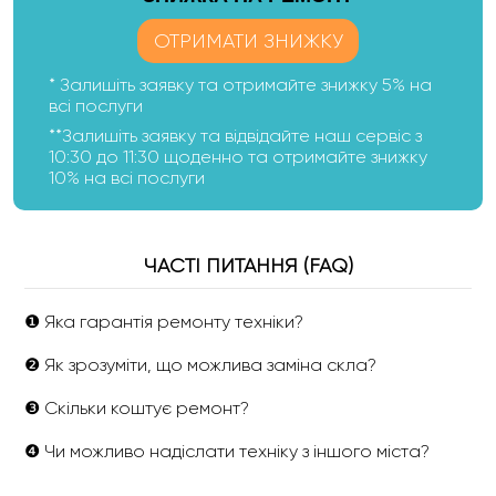
ОТРИМАТИ ЗНИЖКУ
* Залишіть заявку та отримайте знижку 5% на
всі послуги
**Залишіть заявку та відвідайте наш сервіс з
10:30 до 11:30 щоденно та отримайте знижку
10% на всі послуги
ЧАСТІ ПИТАННЯ (FAQ)
❶ Яка гарантія ремонту техніки?
❷ Як зрозуміти, що можлива заміна скла?
❸ Скільки коштує ремонт?
❹ Чи можливо надіслати техніку з іншого міста?