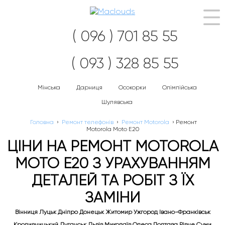
Наві
( 096 ) 701 85 55
( 093 ) 328 85 55
Мінська
Дарниця
Осокорки
Олімпійська
Шулявська
Головна
›
Ремонт телефонів
›
Ремонт Motorola
›
Ремонт
Motorola Moto E20
ЦІНИ НА РЕМОНТ MOTOROLA
MOTO E20 З УРАХУВАННЯМ
ДЕТАЛЕЙ ТА РОБІТ З ЇХ
ЗАМІНИ
Вінниця Луцьк Дніпро Донецьк Житомир Ужгород Івано-Франківськ
Кропивницький Луганськ Львів Миколаїв Одеса Полтава Рівне Суми