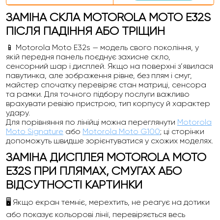
ЗАМІНА СКЛА MOTOROLA MOTO E32S
ПІСЛЯ ПАДІННЯ АБО ТРІЩИН
📱 Motorola Moto E32s — модель свого покоління, у
якій передня панель поєднує захисне скло,
сенсорний шар і дисплей. Якщо на поверхні з’явилася
павутинка, але зображення рівне, без плям і смуг,
майстер спочатку перевіряє стан матриці, сенсора
та рамки. Для точного підбору послуги важливо
врахувати ревізію пристрою, тип корпусу й характер
удару.
Для порівняння по лінійці можна переглянути
Motorola
Moto Signature
або
Motorola Moto G100
; ці сторінки
допоможуть швидше зорієнтуватися у схожих моделях.
ЗАМІНА ДИСПЛЕЯ MOTOROLA MOTO
E32S ПРИ ПЛЯМАХ, СМУГАХ АБО
ВІДСУТНОСТІ КАРТИНКИ
🖥️ Якщо екран темніє, мерехтить, не реагує на дотики
або показує кольорові лінії, перевіряється весь