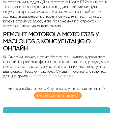
дисплейний модуль. Для Motorola Moto E32s актуальні
такі вузли: сенсорний екран, дисплейний модуль,
акумулятор, роз’єм зарядки, камери та шлейфи, які
залежать від ревізії конкретної моделі. Після огляду
клієнт отримує зрозуміле пояснення по строках,
деталях і можливих варіантах.
РЕМОНТ MOTOROLA MOTO E32S У
MACLOUDS З КОНСУЛЬТАЦІЄЮ
ОНЛАЙН
⚙️ Онлайн-консультант Maclouds швидко відповідає
на сайті, приймає фото пошкодження та підказує, чи є
деталь у наявності. Для клієнтів з інших міст доступна
відправка Новою Поштою. Сусідня корисна сторінка
для цієї групи —
Motorola ThinkPhone
.
Чи не знайшли потрібну послугу чи є інші питання?
ЗАМОВТЕ ШВИДКИЙ ДЗВІНОК