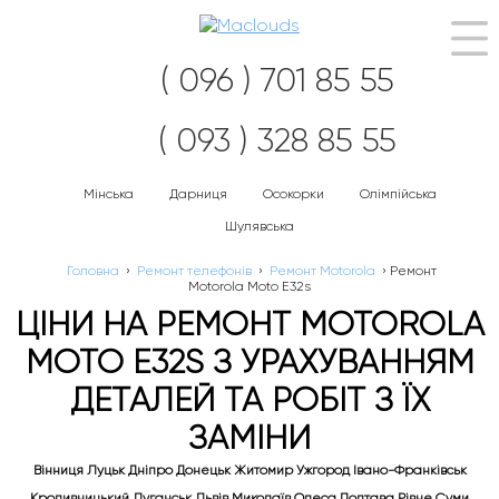
Наві
( 096 ) 701 85 55
( 093 ) 328 85 55
Мінська
Дарниця
Осокорки
Олімпійська
Шулявська
Головна
›
Ремонт телефонів
›
Ремонт Motorola
›
Ремонт
Motorola Moto E32s
ЦІНИ НА РЕМОНТ MOTOROLA
MOTO E32S З УРАХУВАННЯМ
ДЕТАЛЕЙ ТА РОБІТ З ЇХ
ЗАМІНИ
Вінниця Луцьк Дніпро Донецьк Житомир Ужгород Івано-Франківськ
Кропивницький Луганськ Львів Миколаїв Одеса Полтава Рівне Суми