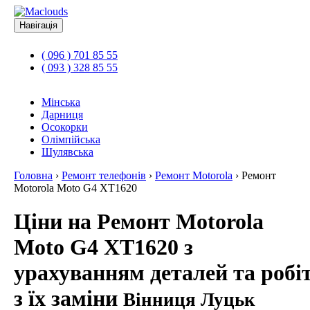
Навігація
( 096 ) 701 85 55
( 093 ) 328 85 55
Мінська
Дарниця
Осокорки
Олімпійська
Шулявська
Головна
›
Ремонт телефонів
›
Ремонт Motorola
›
Ремонт
Motorola Moto G4 XT1620
Ціни на Ремонт Motorola
Moto G4 XT1620 з
урахуванням деталей та робі
з їх заміни
Вінниця Луцьк