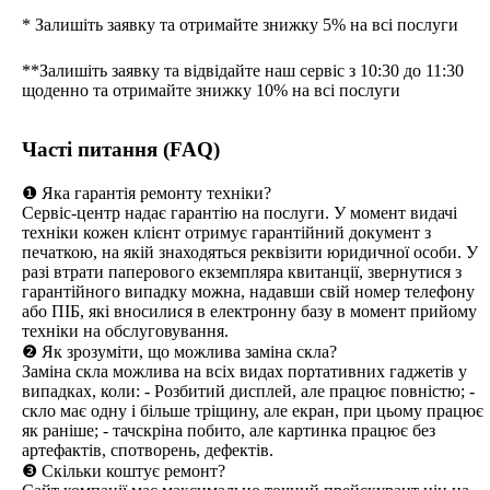
* Залишіть заявку та отримайте знижку 5% на всі послуги
**Залишіть заявку та відвідайте наш сервіс з 10:30 до 11:30
щоденно та отримайте знижку 10% на всі послуги
Часті питання (FAQ)
❶ Яка гарантія ремонту техніки?
Сервіс-центр надає гарантію на послуги. У момент видачі
техніки кожен клієнт отримує гарантійний документ з
печаткою, на якій знаходяться реквізити юридичної особи. У
разі втрати паперового екземпляра квитанції, звернутися з
гарантійного випадку можна, надавши свій номер телефону
або ПІБ, які вносилися в електронну базу в момент прийому
техніки на обслуговування.
❷ Як зрозуміти, що можлива заміна скла?
Заміна скла можлива на всіх видах портативних гаджетів у
випадках, коли: - Розбитий дисплей, але працює повністю; -
скло має одну і більше тріщину, але екран, при цьому працює
як раніше; - тачскріна побито, але картинка працює без
артефактів, спотворень, дефектів.
❸ Скільки коштує ремонт?