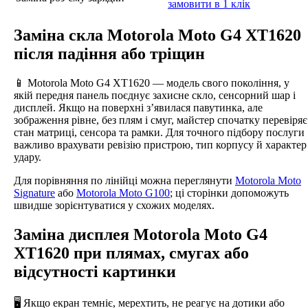
замовити в 1 клік
Заміна скла Motorola Moto G4 XT1620
після падіння або тріщин
📱 Motorola Moto G4 XT1620 — модель свого покоління, у
якій передня панель поєднує захисне скло, сенсорний шар і
дисплей. Якщо на поверхні з’явилася павутинка, але
зображення рівне, без плям і смуг, майстер спочатку перевіряє
стан матриці, сенсора та рамки. Для точного підбору послуги
важливо врахувати ревізію пристрою, тип корпусу й характер
удару.
Для порівняння по лінійці можна переглянути
Motorola Moto
Signature
або
Motorola Moto G100
; ці сторінки допоможуть
швидше зорієнтуватися у схожих моделях.
Заміна дисплея Motorola Moto G4
XT1620 при плямах, смугах або
відсутності картинки
🖥️ Якщо екран темніє, мерехтить, не реагує на дотики або