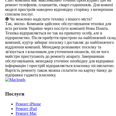
Сайт компанії має максимально точний прейскурант цін на
ремонт телефонів, планшетів, смарт-годинників. Для кожної
моделі пристроїв наведено відповідну сторінку з вичерпним
списком послуг.
❹ Чи можливо надіслати техніку з іншого міста?
Так, звісно. Компанія здійснює обслуговування техніки для
всіх регіонів України через послуги компанії Нова Пошта.
Техніка відправляється не так на приватну особу, але в
підприємство. Після прибуття пристрою на найближчий скла
компанії, кур'єр забирає посилку і доставляє до найближчого
відділення компанії. Менеджер розпаковує посилку та
зв'язується з власником для уточнення нюансів, після чого
майстри приступають до ремонту апарату. Завершивши
обслуговування, менеджер уточнює необхідну для відправки
інформацію і пристрій відправляється власнику післяплатою.
Вартість ремонту також можна сплатити на картку банку до
відправки гаджета власнику.
Послуги
Ремонт iPhone
Ремонт iPad
Ремонт Mac