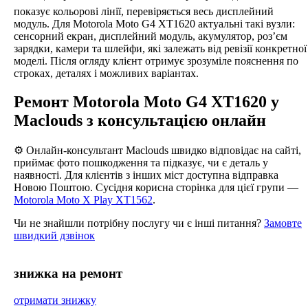
показує кольорові лінії, перевіряється весь дисплейний
модуль. Для Motorola Moto G4 XT1620 актуальні такі вузли:
сенсорний екран, дисплейний модуль, акумулятор, роз’єм
зарядки, камери та шлейфи, які залежать від ревізії конкретної
моделі. Після огляду клієнт отримує зрозуміле пояснення по
строках, деталях і можливих варіантах.
Ремонт Motorola Moto G4 XT1620 у
Maclouds з консультацією онлайн
⚙️ Онлайн-консультант Maclouds швидко відповідає на сайті,
приймає фото пошкодження та підказує, чи є деталь у
наявності. Для клієнтів з інших міст доступна відправка
Новою Поштою. Сусідня корисна сторінка для цієї групи —
Motorola Moto X Play XT1562
.
Чи не знайшли потрібну послугу чи є інші питання?
Замовте
швидкий дзвінок
знижка на ремонт
отримати знижку